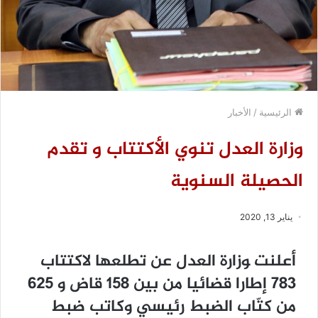
الرئيسية
/
الأخبار
وزارة العدل تنوي الأكتتاب و تقدم
الحصيلة السنوية
يناير 13, 2020
أﻋﻠﻨﺖ ﻮﺯﺍﺭﺓ العدل ﻋﻦ ﺗﻄﻠﻌﻬﺎ ﻻﻛﺘﺘﺎﺏ
783 ﺇﻃﺎﺭﺍ ﻗﻀﺎﺋﻴﺎ ﻣﻦ ﺑﻴﻦ 158 ﻗﺎﺽ ﻭ 625
ﻣﻦ ﻛﺘّﺎﺏ ﺍﻟﻀﺒﻂ ﺭﺋﻴﺴﻲ ﻭﻛﺎﺗﺐ ﺿﺒﻂ