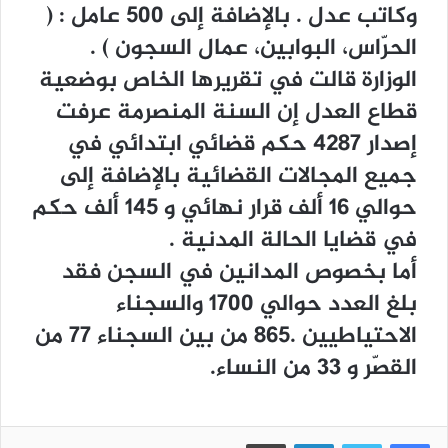
ﻭﻛﺎﺗﺐ ﻋﺪﻝ . ﺑﺎﻹﺿﺎﻓﺔ ﺇﻟﻰ 500 ﻋﺎﻣﻞ : ‏(
ﺍﻟﺤﺮّﺍﺱ، ﺍﻟﺒﻮﺍﺑﻴﻦ، ﻋﻤﺎﻝ ﺍﻟﺴﺠﻮﻥ ‏) .
ﺍﻟﻮﺯﺍﺭﺓ ﻗﺎﻟﺖ ﻓﻲ ﺗﻘﺮﻳﺮﻫﺎ ﺍﻟﺨﺎﺹ ﺑﻮﺿﻌﻴﺔ
ﻗﻄﺎﻉ ﺍﻟﻌﺪﻝ ﺇﻥ ﺍﻟﺴﻨﺔ ﺍﻟﻤﻨﺼﺮﻣﺔ ﻋﺮﻓﺖ
ﺇﺻﺪﺍﺭ 4287 ﺣﻜﻢ ﻗﻀﺎﺋﻲ ﺍﺑﺘﺪﺍﺋﻲ ﻓﻲ
ﺟﻤﻴﻊ ﺍﻟﻤﺠﺎﻻﺕ ﺍﻟﻘﻀﺎﺋﻴﺔ ﺑﺎﻹﺿﺎﻓﺔ ﺇﻟﻰ
ﺣﻮﺍﻟﻲ 16 ﺃﻟﻒ ﻗﺮﺍﺭ ﻧﻬﺎﺋﻲ ﻭ 145 ﺃﻟﻒ ﺣﻜﻢ
ﻓﻲ ﻗﻀﺎﻳﺎ ﺍﻟﺤﺎﻟﺔ ﺍﻟﻤﺪﻧﻴﺔ .
ﺃﻣﺎ ﺑﺨﺼﻮﺹ ﺍﻟﻤﺪﺍﻧﻴﻦ ﻓﻲ ﺍﻟﺴﺠﻦ ﻓﻘﺪ
ﺑﻠﻎ ﺍﻟﻌﺪﺩ ﺣﻮﺍﻟﻲ 1700 ﻭﺍﻟﺴﺠﻨﺎﺀ
ﺍﻻﺣﺘﻴﺎﻃﻴﻴﻦ .865 ﻣﻦ ﺑﻴﻦ ﺍﻟﺴﺠﻨﺎﺀ 77 ﻣﻦ
ﺍﻟﻘﺼّﺮ ﻭ 33 ﻣﻦ ﺍﻟﻨﺴﺎﺀ.
فيسبوك
تويتر
لينكدإن
طباعة