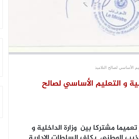
يم الأساسي لصالح التلاميذ
ية و التعليم الأساسي لصالح
 الإثنين الموافق 20 يناير تعميما مشتركا بين وزارة الداخلية و
تهذيب الوطني يكلف السلطات الادارية