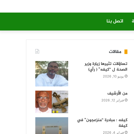
ة
اتصل بنا
مقالات
تساؤلات تثيرها زيارة وزير
الصحة ل “كيفه” ( رأي)
يونيو 10, 2026
من الأرشيف
فبراير 12, 2026
كيفه : مبادرة “منزعجون” في
كيفة
فبراير 4, 2026