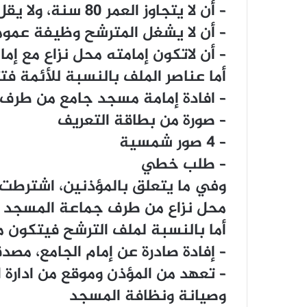
– ﺃﻥ ﻻ ﻳﺘﺠﺎﻭﺯ ﺍﻟﻌﻤﺮ 80 ﺳﻨﺔ، ﻭﻻ ﻳﻘﻞ ﻋﻦ 40 ﺳﻨﺔ
– ﺃﻥ ﻻ ﻳﺸﻐﻞ ﺍﻟﻤﺘﺮﺷﺢ ﻭﻇﻴﻔﺔ ﻋﻤﻮﻣﻴ
– ﺃﻥ ﻻﺗﻜﻮﻥ ﺇﻣﺎﻣﺘﻪ ﻣﺤﻞ ﻧﺰﺍﻉ ﻣﻊ ﺇﻣ
ﺃﻣﺎ ﻋﻨﺎﺻﺮ ﺍﻟﻤﻠﻒ ﺑﺎﻟﻨﺴﺒﺔ ﻟﻸﺋﻤﺔ ﻓﺘ
– ﺍﻓﺎﺩﺓ ﺇﻣﺎﻣﺔ ﻣﺴﺠﺪ ﺟﺎﻣﻊ ﻣﻦ ﻃﺮﻑ ﺇ
– ﺻﻮﺭﺓ ﻣﻦ ﺑﻄﺎﻗﺔ ﺍﻟﺘﻌﺮﻳﻒ
– 4 ﺻﻮﺭ ﺷﻤﺴﻴﺔ
– ﻃﻠﺐ ﺧﻄﻲ
ﻭﻓﻲ ﻣﺎ ﻳﺘﻌﻠﻖ ﺑﺎﻟﻤﺆﺫﻧﻴﻦ، ﺍﺷﺘﺮﻃﺖ ﺍ
ﻣﺤﻞ ﻧﺰﺍﻉ ﻣﻦ ﻃﺮﻑ ﺟﻤﺎﻋﺔ ﺍﻟﻤﺴﺠﺪ .
ﺃﻣﺎ ﺑﺎﻟﻨﺴﺒﺔ ﻟﻤﻠﻒ ﺍﻟﺘﺮﺷﺢ ﻓﻴﺘﻜﻮﻥ ﻣ
– ﺇﻓﺎﺩﺓ ﺻﺎﺩﺭﺓ ﻋﻦ ﺇﻣﺎﻡ ﺍﻟﺠﺎﻣﻊ، ﻣﺼ
– ﺗﻌﻬﺪ ﻣﻦ ﺍﻟﻤﺆﺫﻥ ﻭﻣﻮﻗﻊ ﻣﻦ ﺍﺩﺍﺭﺓ 
ﻭﺻﻴﺎﻧﺔ ﻭﻧﻈﺎﻓﺔ ﺍﻟﻤﺴﺠﺪ