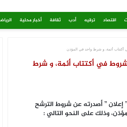
ت
اقتصاد
ترقيه
أدب
ثقافة
أخبار محلية
الرياض
ي أكتتاب أئمة، و شرط واحد في المؤذن
ث شروط في أكتتاب أئمة، و شرط
 ﺇﻋﻼﻥ ” ﺃﺻﺪﺭﺗﻪ ﻋﻦ ﺷﺮﻭﻁ ﺍﻟﺘﺮﺷﺢ