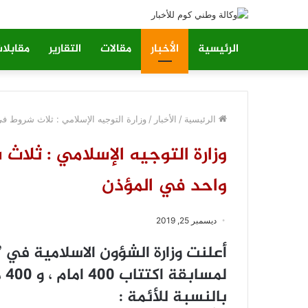
الرئيسية
الأخبار
مقالات
التقارير
مقابلا
الرئيسية
/
الأخبار
/
وزارة التوجيه الإسلامي : ثلاث شروط ف
وزارة التوجيه الإسلامي : ثلا
واحد في المؤذن
ديسمبر 25, 2019
ﺃﻋﻠﻨﺖ ﻭﺯﺍﺭﺓ ﺍﻟﺸﺆﻭﻥ ﺍﻻﺳﻼﻣﻴﺔ ﻓﻲ ”
ﻟﻤﺴﺎﺑﻘﺔ ﺍﻛﺘﺘﺎﺏ 400 ﺍﻣﺎﻡ ، ﻭ 400 ﻣﺆﺫﻥ، ﻭﺫﻟﻚ ﻋﻠﻰ ﺍﻟﻨﺤﻮ ﺍﻟﺘﺎﻟﻲ :
ﺑﺎﻟﻨﺴﺒﺔ ﻟﻸﺋﻤﺔ :