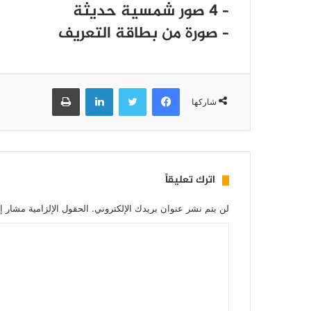
– 4 ﺻﻮﺭ ﺷﻤﺴﻴﺔ ﺣﺪﻳﺜﺔ
– ﺻﻮﺭﺓ ﻣﻦ ﺑﻄﺎﻗﺔ ﺍﻟﺘﻌﺮﻳﻒ
فيسبوك
تويتر
لينكدإن
طباعة
شاركها
اترك تعليقاً
لن يتم نشر عنوان بريدك الإلكتروني.
الحقول الإلزامية مشار إل