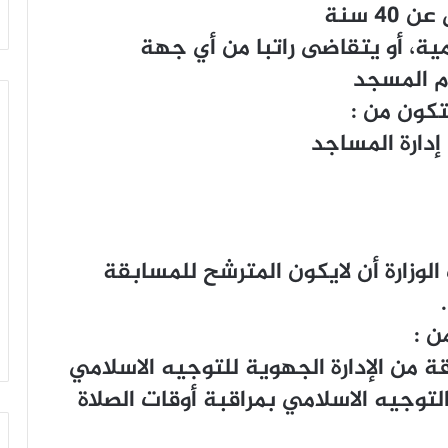
ﺔ، ﺃﻭ ﻳﺘﻘﺎﺿﻰ ﺭﺍﺗﺒﺎ ﻣﻦ ﺃﻱ ﺟﻬﺔ
ﺎﻡ ﺍﻟﻤﺴﺠﺪ
ﺘﻜﻮﻥ ﻣﻦ :
ﺩﺍﺭﺓ ﺍﻟﻤﺴﺎﺟﺪ
ﻟﻮﺯﺍﺭﺓ ﺃﻥ ﻻﻳﻜﻮﻥ ﺍﻟﻤﺘﺮﺷﺢ ﻟﻠﻤﺴﺎﺑﻘﺔ
ﻦ :
ﺪﻗﺔ ﻣﻦ ﺍﻹﺩﺍﺭﺓ ﺍﻟﺠﻬﻮﻳﺔ ﻟﻠﺘﻮﺟﻴﻪ ﺍﻻﺳﻼﻣﻲ
ﺍﻟﺘﻮﺟﻴﻪ ﺍﻻﺳﻼﻣﻲ ﺑﻤﺮﺍﻗﺒﺔ ﺃﻭﻗﺎﺕ ﺍﻟﺼﻼﺓ