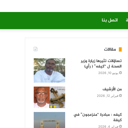
ة
اتصل بنا
مقالات
تساؤلات تثيرها زيارة وزير
الصحة ل “كيفه” ( رأي)
يونيو 10, 2026
من الأرشيف
فبراير 12, 2026
كيفه : مبادرة “منزعجون” في
كيفة
فبراير 4, 2026