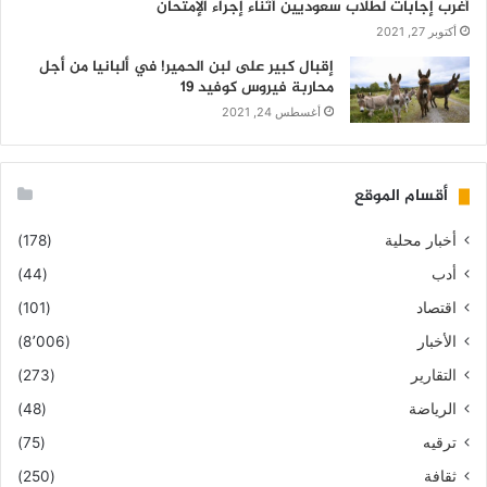
أغرب إجابات لطلاب سعوديين أثناء إجراء الإمتحان
أكتوبر 27, 2021
إقبال كبير على لبن الحمير! في ألبانيا من أجل
محاربة فيروس كوفيد 19
أغسطس 24, 2021
أقسام الموقع
أخبار محلية
(178)
أدب
(44)
اقتصاد
(101)
الأخبار
(8٬006)
التقارير
(273)
الرياضة
(48)
ترقيه
(75)
ثقافة
(250)