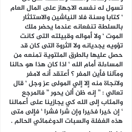
تسول له نفسه الاجهاز على المال العام
‘ كتابا وسنة فلا النياشين والاستئثار
بالسلطة تنفعانه عندما يحضر ملك
الموت ‘ ولا أمواله وقبيلته التى كانت
تؤويه يجديانه ولا الثروة التى كان قد
حصل عليها بالطرق الملتوية تمنعه من
المساءلة أمام الله ‘ اذا كان هذا هو حالنا
ومآلنا فأين المفر ؟ أعتقد أنه لامفر
ولانجاة منه إلا إلي المولى عز وجل ‘ قال
تعالي : ” إنه ظن ألن يحور ” فالمرجع
والمئاب إلى الله كي يجازينا على أعمالنا
‘ إن خيرا فخيرا وإن شرا فشرا ‘ فإلى متى
هذه الغفلة والسبات الدوغمائي الحالم .