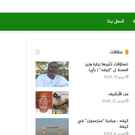
ة
اتصل بنا
مقالات
تساؤلات تثيرها زيارة وزير
الصحة ل “كيفه” ( رأي)
يونيو 10, 2026
من الأرشيف
فبراير 12, 2026
كيفه : مبادرة “منزعجون” في
كيفة
فبراير 4, 2026