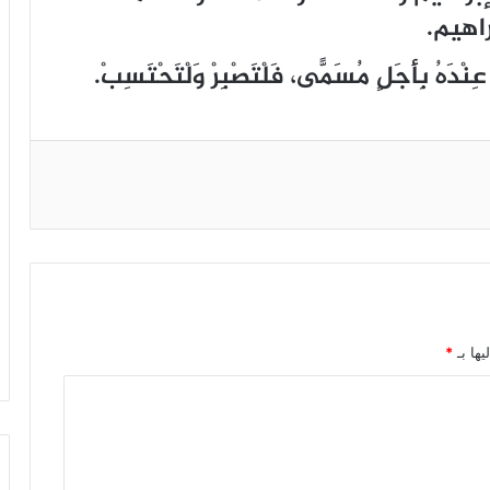
اهيم.
ٌ ﻋِﻨْﺪَﻩُ ﺑِﺄَﺟَﻞٍ ﻣُﺴَﻤًّﻰ، ﻓَﻠْﺘَﺼْﺒِﺮْ ﻭَﻟْﺘَﺤْﺘَﺴِﺐْ.
يها بـ
*