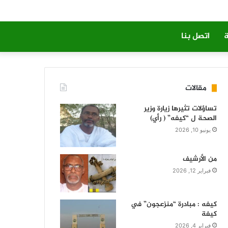
ة
اتصل بنا
مقالات
تساؤلات تثيرها زيارة وزير
الصحة ل “كيفه” ( رأي)
يونيو 10, 2026
من الأرشيف
فبراير 12, 2026
كيفه : مبادرة “منزعجون” في
كيفة
فبراير 4, 2026