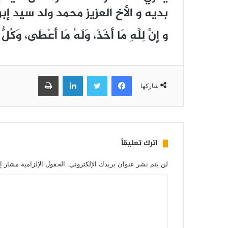
بديه و الأخ العزيز محمد ولد سيد إبر
و ﺇِﻥَّ ﻟِﻠَّﻪِ ﻣَﺎ ﺃَﺧَﺬَ، ﻭَﻟَﻪُ ﻣَﺎ ﺃَﻋْﻄَﻰ، ﻭَﻛُﻞّ
فيسبوك
تويتر
لينكدإن
طباعة
شاركها
اترك تعليقاً
لن يتم نشر عنوان بريدك الإلكتروني.
الحقول الإلزامية مشار إل