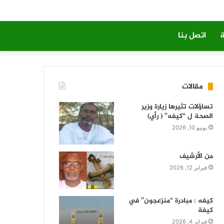
ة
اتصل بنا
مقالات
تساؤلات تثيرها زيارة وزير
الصحة ل “كيفه” ( رأي)
يونيو 10, 2026
من الأرشيف
فبراير 12, 2026
كيفه : مبادرة “منزعجون” في
كيفة
فبراير 4, 2026