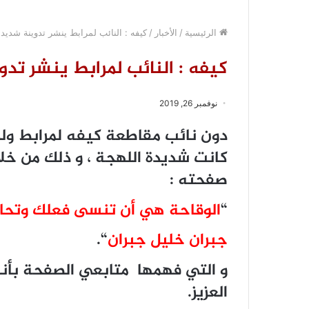
الرئيسية
/
الأخبار
/
كيفه : النائب لمرابط ينشر تدوينة شديدة
كيفه : النائب لمرابط ينشر تد
نوفمبر 26, 2019
دون نائب مقاطعة كيفه لمرابط ولد 
كانت شديدة اللهجة ، و ذلك من خ
صفحته :
“
الوقاحة هي أن تنسى فعلك وتحاس
جبران خليل جبران
“.
و التي فهمها متابعي الصفحة بأن
العزيز.