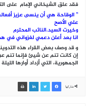
فقد علق الشيخاني الإمام على الت
” الوقاحة هي أن ينسى عزيز أفعال
علي الأصح
وخيرت السيد.النائب المحترم
انا بعد أعلن دعمي لغزواني في هذ
و قد وصف بعض القراء هذه التدوينة
إن كانت تنم عن شيئ فإنما تنم عن 
الجمهورية، التي أزداد أوارها الليلة 
فيسبوك
تويتر
لينكدإن
طباعة
شاركها