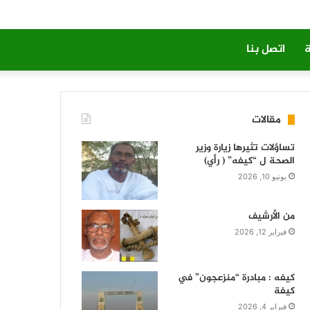
ة
اتصل بنا
مقالات
تساؤلات تثيرها زيارة وزير
الصحة ل “كيفه” ( رأي)
يونيو 10, 2026
من الأرشيف
فبراير 12, 2026
كيفه : مبادرة “منزعجون” في
كيفة
فبراير 4, 2026