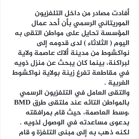
ﺃﻓﺎﺩﺕ ﻣﺼﺎﺩﺭ ﻣﻦ ﺩﺍﺧﻞ ﺍﻟﺘﻠﻔﺰﻳﻮﻥ
ﺍﻟﻤﻮﺭﻳﺘﺎﻧﻲ ﺍﻟﺮﺳﻤﻲ ﺑﺄﻥ ﺃﺣﺪ ﻋﻤﺎﻝ
ﺍﻟﻤﺆﺳﺴﺔ ﺗﺤﺎﻳﻞ ﻋﻠﻰ ﻣﻮﺍﻃﻦ ﺍﻟﺘﻘﻰ ﺑﻪ
ﺍﻟﻴﻮﻡ ‏( ﺍﻟﺜﻼﺛﺎﺀ ‏) ﻟﺪﻯ ﻗﺪﻭﻣﻪ ﺇﻟﻰ
ﻧﻮﺍﻛﺸﻮﻁ ﻣﻦ ﻣﺪﻳﻨﺔ ﺃﻻﻙ ﻋﺎﺻﻤﺔ ﻭﻻﻳﺔ
ﻟﺒﺮﺍﻛﻨﺔ، ﺑﻴﻨﻤﺎ ﻛﺎﻥ ﻳﺒﺤﺚ ﻋﻦ ﻣﻨﺰﻝ ﺫﻭﻳﻪ
ﻓﻲ ﻣﻘﺎﻃﻌﺔ ﺗﻔﺮﻍ ﺯﻳﻨﺔ ﺑﻮﻻﻳﺔ ﻧﻮﺍﻛﺸﻮﻁ
ﺍﻟﻐﺮﺑﻴﺔ .
ﻭﺍﻟﺘﻘﻰ ﺍﻟﻌﺎﻣﻞ ﻓﻲ ﺍﻟﺘﻠﻔﺰﻳﻮﻥ ﺍﻟﺮﺳﻤﻲ
ﺑﺎﻟﻤﻮﺍﻃﻦ ﺍﻟﺘﺎﺋﻪ ﻋﻨﺪ ﻣﻠﺘﻘﻰ ﻃﺮﻕ BMD
،ﻭﺳﻂ ﺍﻟﻌﺎﺻﻤﺔ، ﺣﻴﺚ ﻗﺎﻡ ﺑﻤﺮﺍﻓﻘﺘﻪ
ﺑﺪﻋﻮﻯ ﻣﺴﺎﻋﺪﺗﻪ ﻓﻲ ﺍﻟﻮﺻﻮﻝ ﻟﺬﻭﻳﻪ .
ﻟﻜﻨﻪ ﺫﻫﺐ ﺑﻪ ﺇﻟﻰ ﻣﺒﻨﻰ ﺍﻟﺘﻠﻔﺰﺓ ﻭ ﻗﺎﻡ