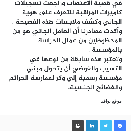
ﻓﻲ ﻗﻀﻴﺔ ﺍﻻﻏﺘﺼﺎﺏ ﻭﺭﺍﺟﻌﺖ ﺗﺴﺠﻴﻼﺕ
ﻛﺎﻣﻴﺮﺍﺕ ﺍﻟﻤﺮﺍﻗﺒﺔ ﻟﻠﺘﻌﺮﻑ ﻋﻠﻰ ﻫﻮﻳﺔ
ﺍﻟﺠﺎﻧﻲ ﻭﻛﺸﻒ ﻣﻼﺑﺴﺎﺕ ﻫﺬﻩ ﺍﻟﻔﻀﻴﺤﺔ .
ﻭﺃﻛﺪﺕ ﻣﺼﺎﺩﺭﻧﺎ ﺃﻥ ﺍﻟﻌﺎﻣﻞ ﺍﻟﺠﺎﻧﻲ ﻫﻮ ﻣﻦ
ﺍﻟﻤﺤﻈﻮﻇﻴﻦ ﻣﻦ ﻋﻤﺎﻝ ﺍﻟﺤﺮﺍﺳﺔ
ﺑﺎﻟﻤﺆﺳﺴﺔ .
ﻭﺗﻌﺘﺒﺮ ﻫﺬﻩ ﺳﺎﺑﻘﺔ ﻣﻦ ﻧﻮﻋﻬﺎ ﻓﻲ
ﺍﻟﺘﺴﻴﺐ ﻭﺍﻟﻔﻮﺿﻲ ﺃﻥ ﻳﺘﺤﻮﻝ ﻣﺒﻨﻲ
ﻣﺆﺳﺴﺔ ﺭﺳﻤﻴﺔ ﺇﻟﻲ ﻭﻛﺮ ﻟﻤﻤﺎﺭﺳﺔ ﺍﻟﺠﺮﺍﺋﻢ
ﻭﺍﻟﻔﻀﺎﺋﺢ ﺍﻟﺠﻨﺴﻴﺔ.
موقع نوافذ
فيسبوك
تويتر
لينكدإن
طباعة