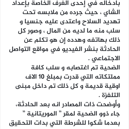
ﺑﺎﺩﺧﺎﻟﻪ ﻓﻲ ﺇﺣﺪﻯ ﺍﻟﻐﺮﻑ ﺍﻟﺨﺎﺻﺔ ﺑﺈﻋﺪﺍﺩ
ﺍﻟﺸﺎﻱ ، ﺣﻴﺚ ﺟﺮﺩﻩ ﻣﻦ ﻣﻼﺑﺴﻪ ﺗﺤﺖ
ﺗﻬﺪﻳﺪ ﺍﻟﺴﻼﺡ ﻭﺍﻋﺘﺪﻯ ﻋﻠﻴﻪ ﺟﻨﺴﻴﺎ ﻭ
ﺳﻠﺐ ﻣﻨﻪ ﻣﺎ ﻟﺪﻳﻪ ﻣﻦ ﺍﻟﻤﺎﻝ ، ﻭﺻﻮﺭ ﻛﻞ
ﺫﻟﻚ ﺑﻬﺎﺗﻔﻪ ﻭﻫﺪﺩﻩ ﺇﻥ ﻫﻮ ﺗﻜﻠﻢ ﻋﻦ
ﺍﻟﺤﺎﺩﺛﺔ ﺑﻨﺸﺮ ﺍﻟﻔﻴﺪﻳﻮ ﻓﻲ ﻣﻮﺍﻗﻊ ﺍﻟﺘﻮﺍﺻﻞ
ﺍﻻﺟﺘﻤﺎﻋﻲ .
ﺍﻟﻀﺤﻴﺔ ﺗﻢ ﺍﻏﺘﺼﺎﺑﻪ ﻭ ﺳﻠﺐ ﻛﺎﻓﺔ
ﻣﻤﻠﺘﻜﺎﺗﻪ ﺍﻟﺘﻲ ﻗﺪﺭﺕ ﺑﻤﺒﻠﻎ 10 ﺍﻻﻑ
ﺍﻭﻗﻴﺔ ﻗﺪﻳﻤﺔ ﻭ ﻛﻞ ﺫﻟﻚ ﺗﻢ ﺩﺍﺧﻞ ﻣﺒﻨﻰ
ﺍﻟﺘﻠﻔﺰﺓ .
ﻭﺃﻭﺿﺤﺖ ﺫﺍﺕ ﺍﻟﻤﺼﺎﺩﺭ ﺍﻧﻪ ﺑﻌﺪ ﺍﻟﺤﺎﺩﺛﺔ،
ﺟﺎﺀ ﺫﻭﻭ ﺍﻟﻀﺤﻴﺔ ﻟﻤﻘﺮ ” ﺍﻟﻤﻮﺭﻳﺘﺎﻧﻴﺔ ”
ﺑﻌﺪﻣﺎ ﺷﻜﻮﺍ ﻟﻠﺸﺮﻃﺔ ﺍﻟﺘﻲ ﺑﺪﺍﺕ ﺍﻟﺘﺤﻘﻴﻖ