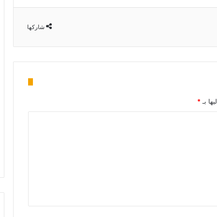
شاركها
يها بـ
*