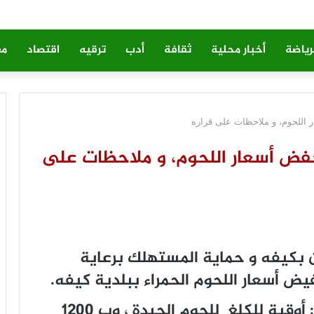
رياضة
أخبار محلية
ثقافة
أدب
ترقيه
اقتصاد
مق
اللحوم، و ملاحظات على قراره
فض أسعار اللحوم، و ملاحظات على
ين بكيفه و حماية المستهلك برعاية
يض أسعار اللحوم الحمراء ببلدية كيفه.
و قد ﺗﻢ ﺗﺤﺪﻳﺪ ﺗﻠﻚ ﺍﻷﺳﻌﺎﺭ ب 1500: ﺃﻭﻗﻴﺔ للكلغ ﻟﻠﺤﻮﻡ ﺍﻟﺠﻴﺪﺓ ، وب 1200