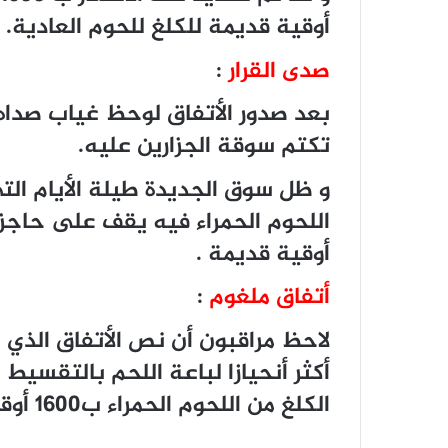
أوقية قديمة للكلغ ﻟﻠﺤﻮﻡ ﺍﻟﻌﺎﺩﻳﺔ.
صدى القرار
:
بعد صدور الأتفاق لوحظ غياب صداه 
تكتم سوقة الجزارين عليه.
و ظل سوق الجديدة طيلة الأيام الت
أوقية قديمة .
أتفاق ملغوم
:
لاحظ مراقبون أن نص الأتفاق الذي 
أكثر أنحيازا لباعة اللحم بالتقسيط 
الكلغ من اللحوم الحمراء ب1600 أوقية قديمة ، إذا كانت جيدة ( الفلك ) .