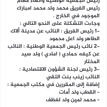
ﺭﺋﻴﺲ ﺍﻟﺠﻤﻌﻴﺔ ﺍﻟﻮﻃﻨﻴﺔ ﻭﺍﻧﻬﺎء ﻣﻬﺎﻡ
ﺭﺋﻴﺲ ﺍﻟﻔﺮﻳﻖ ﻣﺤﻤﺪ ﻭﻟﺪ ﻣﺤﻤﺪ ﺍﻣﺒﺎﺭﻙ
ﺍﻟﻤﻮﺟﻮﺩ ﻓﻲ ﺍﻟﺨﺎﺭﺝ .
ﻭﺟﺎﺀﺕ ﺍﻟﺘﺸﻜﻠﺔ ﻋﻠﻰ ﺍﻟﻨﺤﻮ ﺍﻟﺘﺎﻟﻲ :
-1 ﺭﺋﻴﺲ ﺍﻟﻔﺮﻳﻖ : ﺍﻟﻨﺎﺋﺐ ﻋﻦ ﻣﺪﻳﻨﺔ ﺃﻻﻙ
ﺍﻟﻄﺎﻫﺮ ﻭﻟﺪ ﺍﻋﻞ ﻣﺤﻤﻮﺩ
-2 ﻧﺎﺋﺐ ﺭﺋﻴﺲ ﺍﻟﺠﻤﻌﻴﺔ ﺍﻟﻮﻃﻨﻴﺔ : ﺍﻟﻨﺎﺋﺐ
ﻋﻦ ﻛﻴﻔﻪ ﺣﻤﺎﺩﻱ ‏( ﺍﻣﺎﺩﻱ ‏) ﻭﻟﺪ ﺳﻴﺪ
ﺍﻟﻤﺨﺘﺎﺭ
-3 ﺭﺋﻴﺲ ﻟﺠﻨﺔ ﺍﻟﺸﺆﻭﻥ ﺍﻻﻗﺘﺼﺎﺩﻳﺔ :
ﺍﻟﻨﺎﺋﺐ ﺯﻳﻨﺐ ﺑﻨﺖ ﺍﻟﺘﻘﻲ
ﺇﺿﺎﻓﺔ ﺇﻟﻰ ﺍﻟﻤﻘﺮﺭﻳﻦ ﻓﻲ ﻣﻜﺘﺐ ﺍﻟﺠﻤﻌﻴﺔ :
– ﺍﻟﻘﻄﺐ ﻭﻟﺪ ﺃﻣﺎﺕ
– ﻣﺤﻤﺪ ﻟﻤﻴﻦ ﻭﻟﺪ ﻟﻐﻈﻒ