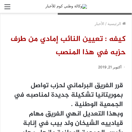
الق
النائب إمادي يشرف على حملة السقيا بنفسه
الرئيسية
/
الأخبار
كيفه : تعيين النائب إمادي من طرف
حزبه في هذا المنصب
أكتوبر 21, 2019
ﻗﺮﺭ ﺍﻟﻔﺮﻳﻖ ﺍﻟﺒﺮﻟﻤﺎﻧﻲ ﻟﺤﺰﺏ ﺗﻮﺍﺻﻞ
ﺑﻤﻮﺭﻳﺘﺎﻧﻴﺎ ﺗﺸﻜﻴﻠﺔ ﺟﺪﻳﺪﺓ ﻟﻤﻨﺎﺻﺒﻪ ﻓﻲ
ﺍﻟﺠﻤﻌﻴﺔ ﺍﻟﻮﻃﻨﻴﺔ .
ﻭﺑﻬﺬﺍ ﺍﻟﺘﻌﺪﻳﻞ ﺍﻧﻬﻲ ﺍﻟﻔﺮﻳﻖ ﻣﻬﺎﻡ
قيادييه ﺍﻟﺸﻴﺨﺎﻥ ﻭﻟﺪ ﺑﻴﺐ ﻓﻲ ﺇﻧﺎﺑﺔ