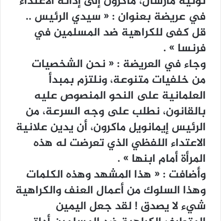
ﺗﻮﻧﻴﻪ ﻣﺎﺭﺷﺎﻝ، ﻣﺎﻛﺮﻭﻥ ﺇﻟﻰ ﺇﺩﺍﻧﺔ ﺍﻻﻋﺘﺪﺍﺀ
ﻓﻲ ﻋﺮﻳﻀﺔ ﺑﻌﻨﻮﺍﻥ : ‏« ﺳﻴﺪﻱ ﺍﻟﺮﺋﻴﺲ ..
ﻗﻞ ﻛﻔﻰ ﻟﻠﻜﺮﺍﻫﻴﺔ ﺿﺪ ﺍﻟﻤﺴﻠﻤﻴﻦ ﻓﻲ
ﻓﺮﻧﺴﺎ ‏» .
ﻭﺟﺎﺀ ﻓﻲ ﺍﻟﻌﺮﻳﻀﺔ : ‏« ﻧﺤﻦ ﺍﻟﺸﺨﺼﻴﺎﺕ
ﻣﻦ ﺧﻠﻔﻴﺎﺕ ﻣﺘﻨﻮﻋﺔ، ﻭﻧﻠﺘﺰﻡ ﺑﻤﺒﺪﺃ
ﺍﻟﻌﻠﻤﺎﻧﻴﺔ ﻋﻠﻰ ﺍﻟﻨﺤﻮ ﺍﻟﻤﻨﺼﻮﺹ ﻋﻠﻴﻪ
ﺑﺎﻟﻘﺎﻧﻮﻥ، ﻧﻄﻠﺐ ﻋﻠﻰ ﻭﺟﻪ ﺍﻟﺴﺮﻋﺔ، ﻣﻦ
ﺍﻟﺮﺋﻴﺲ ﺇﻳﻤﺎﻧﻮﻳﻞ ﻣﺎﻛﺮﻭﻥ، ﺃﻥ ﻳﺪﻳﻦ ﻋﻼﻧﻴﺔ
ﺍﻻﻋﺘﺪﺍﺀ ﺍﻟﻠﻔﻈﻲ ﺍﻟﺬﻱ ﺗﻌﺮﺿﺖ ﻟﻪ ﻫﺬﻩ
ﺍﻟﻤﺮﺃﺓ ﺃﻣﺎﻡ ﺍﺑﻨﻬﺎ ‏» .
ﻭﺃﺿﺎﻓﺖ : ‏« ﻫﺬﺍ ﺍﻟﻤﺸﻬﺪ ﻭﻫﺬﻩ ﺍﻟﻜﻠﻤﺎﺕ
ﻭﻫﺬﺍ ﺍﻟﺴﻠﻮﻙ ﻣﻦ ﺃﻋﻤﺎﻝ ﺍﻟﻌﻨﻒ ﻭﺍﻟﻜﺮﺍﻫﻴﺔ
ﺷﻲﺀ ﻻ ﻳﺼﺪﻕ ! ﻟﻘﺪ ﺟﻌﻞ ﺍﻟﻴﻤﻴﻦ