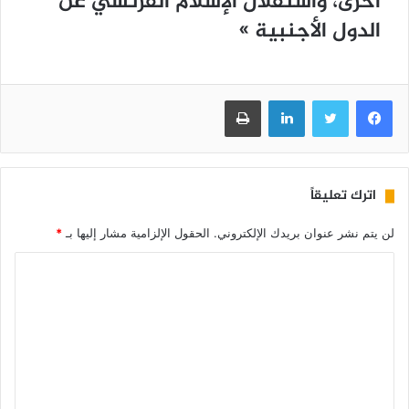
ﺃﺧﺮﻯ، ﻭﺍﺳﺘﻘﻼﻝ ﺍﻹﺳﻼﻡ ﺍﻟﻔﺮﻧﺴﻲ ﻋﻦ
ﺍﻟﺪﻭﻝ ﺍﻷﺟﻨﺒﻴﺔ ‏»
فيسبوك
تويتر
لينكدإن
طباعة
اترك تعليقاً
لن يتم نشر عنوان بريدك الإلكتروني.
الحقول الإلزامية مشار إليها بـ
*