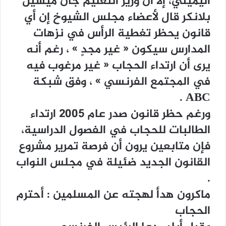
ﺍﻟﻴﻤﻴﻨﻲ، ﺇﻻ ﺃﻥ ﻭﺯﻳﺮ ﺍﻟﺘﻌﻠﻴﻢ ﺟﺎﻥ ﻣﻴﺸﻴﻞ
ﺑﻼﻧﻜﺮ ﻗﺎﻝ ﻷﻋﻀﺎﺀ ﻣﺠﻠﺲ ﺍﻟﺸﻴﻮﺥ ﺇﻥ ﺃﻱ
ﻗﺎﻧﻮﻥ ﻳﺤﻈﺮ ﺗﻐﻄﻴﺔ ﺍﻟﺮﺃﺱ ﻓﻲ ﻧﺰﻫﺎﺕ
ﺍﻟﻤﺪﺍﺭﺱ ﺳﻴﻜﻮﻥ ‏« ﻏﻴﺮ ﻣﺠﺪٍ ‏» ، ﺭﻏﻢ ﺃﻧﻪ
ﻳﺮﻯ ﺃﻥ ﺍﺭﺗﺪﺍﺀ ﺍﻟﺤﺠﺎﺏ ‏« ﻏﻴﺮ ﻣﺮﻏﻮﺏ ﻓﻴﻪ
ﻓﻲ ﺍﻟﻤﺠﺘﻤﻊ ﺍﻟﻔﺮﻧﺴﻲ ‏» ، ﻭﻓﻖ ﺷﺒﻜﺔ
ABC .
ﻭﺭﻏﻢ ﺣﻈﺮ ﻗﺎﻧﻮﻥ ﺻﺪﺭ ﻋﺎﻡ 2005 ﺍﺭﺗﺪﺍﺀ
ﺍﻟﻄﺎﻟﺒﺎﺕ ﻟﻠﺤﺠﺎﺏ ﻓﻲ ﺍﻟﻔﺼﻮﻝ ﺍﻟﺪﺭﺍﺳﻴﺔ،
ﻓﺈﻥ ﻣﺘﺎﺑﻌﻴﻦ ﻳﺮﻭﻥ ﺃﻥ ﻓﺮﺻﺔ ﺗﻤﺮﻳﺮ ﻣﺸﺮﻭﻉ
ﺍﻟﻘﺎﻧﻮﻥ ﺍﻟﺠﺪﻳﺪ ﺿﺌﻴﻠﺔ ﻓﻲ ﻣﺠﻠﺲ ﺍﻟﻨﻮﺍﺏ
.
ﻣﺎﻛﺮﻭﻥ ﻫﺪﺃ ﻟﻬﺠﺘﻪ ﻋﻦ ﺍﻟﻤﺴﻠﻤﻴﻦ : ﺃﺣﺘﺮﻡ
ﺍﻟﺤﺠﺎﺏ