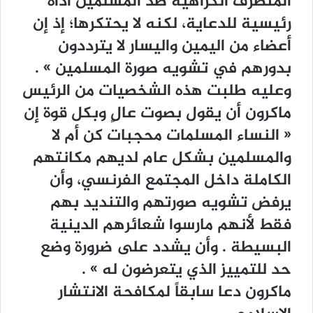
ﺍﻟﻤﺘﻄﺮﻑ ﺍﻟﻜﺮﺍﻫﻴﺔ ﺿﺪ ﺍﻟﻤﺴﻠﻤﻴﻦ ﺃﺩﺍﺓ
ﺭﺋﻴﺴﻴﺔ ﻟﻠﺪﻋﺎﻳﺔ، ﻟﻜﻨﻪ ﻻ ﻳﺤﺘﻜﺮﻫﺎ؛ ﺇﺫ ﺇﻥ
ﺃﻋﻀﺎﺀ ﻣﻦ ﺍﻟﻴﻤﻴﻦ ﻭﺍﻟﻴﺴﺎﺭ ﻻ ﻳﺘﺮﺩﺩﻭﻥ
ﺑﺪﻭﺭﻫﻢ ﻓﻲ ﺗﺸﻮﻳﻪ ﺻﻮﺭﺓ ﺍﻟﻤﺴﻠﻤﻴﻦ ‏» .
ﻭﻋﻠﻴﻪ ﻃﻠﺒﺖ ﻫﺬﻩ ﺍﻟﺸﺨﺼﻴﺎﺕ ﻣﻦ ﺍﻟﺮﺋﻴﺲ
ﻣﺎﻛﺮﻭﻥ ﺃﻥ ﻳﻘﻮﻝ ﺑﺼﻮﺕ ﻋﺎﻝٍ ﻭﺑﻜﻞ ﻗﻮﺓ ﺇﻥ
‏« ﺍﻟﻨﺴﺎﺀ ﺍﻟﻤﺴﻠﻤﺎﺕ ﻣﺤﺠﺒﺎﺕ ﻛﻦ ﺃﻡ ﻻ
ﻭﺍﻟﻤﺴﻠﻤﻴﻦ ﺑﺸﻜﻞ ﻋﺎﻡ ﻟﺪﻳﻬﻢ ﻣﻜﺎﻧﺘﻬﻢ
ﺍﻟﻜﺎﻣﻠﺔ ﺩﺍﺧﻞ ﺍﻟﻤﺠﺘﻤﻊ ﺍﻟﻔﺮﻧﺴﻲ، ﻭﺃﻥ
ﻳﺮﻓﺾ ﺗﺸﻮﻳﻪ ﺻﻮﺭﺗﻬﻢ ﻭﺍﻟﺘﻨﺪﻳﺪ ﺑﻬﻢ
ﻓﻘﻂ ﻷﻧﻬﻢ ﻣﺎﺭﺳﻮﺍ ﺷﻌﺎﺋﺮﻫﻢ ﺍﻟﺪﻳﻨﻴﺔ
ﺍﻟﺒﺴﻴﻄﺔ . ﻭﺃﻥ ﻳﺸﺪﺩ ﻋﻠﻰ ﺿﺮﻭﺭﺓ ﻭﺿﻊ
ﺣﺪ ﻟﻠﺘﻤﻴﻴﺰ ﺍﻟﺬﻱ ﻳﺘﻌﺮﺿﻮﻥ ﻟﻪ ‏» .
ﻣﺎﻛﺮﻭﻥ ﺩﻋﺎ ﺳﺎﺑﻘﺎً ﻟﻤﻜﺎﻓﺤﺔ ﺍﻻﻧﺘﺸﺎﺭ