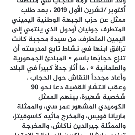
ﻭﻗﺪ ﺍﺷﺘﻌﻠﺖ ﺃﺯﻣﺔ ﺍﻟﺤﺠﺎﺏ ﻓﻲ ﻣﻨﺘﺼﻒ
ﺃﻛﺘﻮﺑﺮ /ﺗﺸﺮﻳﻦ ﺍﻷﻭﻝ 2019 ، ﺑﻌﺪ ﻃﻠﺐ
ﻣﻤﺜﻞ ﻋﻦ ﺣﺰﺏ ﺍﻟﺠﺒﻬﺔ ﺍﻟﻮﻃﻨﻴﺔ ﺍﻟﻴﻤﻴﻨﻲ
ﺍﻟﻤﺘﻄﺮﻑ ﺟﻮﻟﻴﺎﻥ ﺃﻭﺩﻭﻝ ﺍﻟﺬﻱ ﻳﻨﺘﻤﻲ ﺇﻟﻰ
ﺍﻟﻴﻤﻴﻦ ﺍﻟﻤﺘﻄﺮﻑ، ﻣﻦ ﺳﻴﺪﺓ ﻣﺤﺠﺒﺔ ﻛﺎﻧﺖ
ﺗﺮﺍﻓﻖ ﺍﺑﻨﻬﺎ ﻓﻲ ﻧﺸﺎﻁ ﺗﺎﺑﻊ ﻟﻤﺪﺭﺳﺘﻪ ﺃﻥ
ﺗﻨﺰﻉ ﺣﺠﺎﺑَﻬﺎ ﺑﺎﺳﻢ ‏« ﺍﻟﻤﺒﺎﺩﺉ ﺍﻟﺠﻤﻬﻮﺭﻳﺔ
ﻭﺍﻟﻌﻠﻤﺎﻧﻴﺔ ‏» ، ﻣﺎ ﺃﺛﺎﺭ ﺟﺪﻻً ﻛﺒﻴﺮﺍً ﻓﻲ ﺍﻟﺒﻼﺩ
ﻭﺃﻋﺎﺩ ﻣﺠﺪﺩﺍً ﺍﻟﻨﻘﺎﺵ ﺣﻮﻝ ﺍﻟﺤﺠﺎﺏ .
ﻭﻋﻘﺐ ﺍﻧﺘﺸﺎﺭ ﺍﻟﻘﻀﻴﺔ ﺩﻋﺎ ﻧﺤﻮ 90
ﺷﺨﺼﻴﺔ ﺷﻬﻴﺮﺓ، ﺑﻴﻨﻬﻢ ﺍﻟﻤﻤﺜﻞ
ﺍﻟﻜﻮﻣﻴﺪﻱ ﺍﻟﻤﺸﻬﻮﺭ ﻋﻤﺮ ﺳﻲ، ﻭﺍﻟﻤﻤﺜﻠﺔ
ﻣﺎﺭﻳﺎﻧﺎ ﻓﻮﻳﺲ، ﻭﺍﻟﻤﺨﺮﺝ ﻣﺎﺛﻴﻪ ﻛﺎﺳﻮﻓﻴﺘﺰ،
ﻭﺍﻟﻤﻤﺜﻠﺔ ﺟﻴﺮﺍﻟﺪﻳﻦ ﻧﺎﻛﺎﺵ، ﻭﺍﻟﻤﺨﺮﺟﺔ