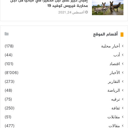
إقبال كبير على لبن الحمير! في ألبانيا من أجل
محاربة فيروس كوفيد 19
أغسطس 24, 2021
أقسام الموقع
أخبار محلية
(178)
أدب
(44)
اقتصاد
(101)
الأخبار
(8٬006)
التقارير
(273)
الرياضة
(48)
ترقيه
(75)
ثقافة
(250)
مقابلات
(51)
مقالات
(477)