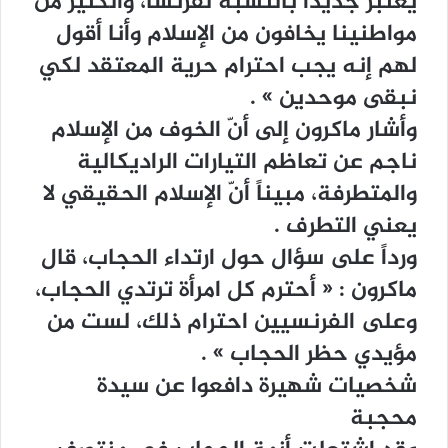
ﻳﻌﺘﺒﺮ ﺟﺪﻳﺪﺍً ﺑﺎﻟﻨﺴﺒﺔ ﻟﻔﺮﻧﺴﺎ، ﻭﺍﻟﻜﺜﻴﺮ ﻣﻦ
ﻣﻮﺍﻃﻨﻴﻨﺎ ﻳﺨﺎﻓﻮﻥ ﻣﻦ ﺍﻹﺳﻼﻡ ﻭﺃﻧﺎ ﺃﻗﻮﻝ
ﻟﻬﻢ ﺇﻧﻪ ﻳﺠﺐ ﺍﺣﺘﺮﺍﻡ ﺣﺮﻳﺔ ﺍﻟﻤﻌﺘﻘﺪ ﻟﻜﻲ
ﻧﺒﻘﻰ ﻣﻮﺣﺪﻳﻦ ‏» .
ﻭﺃﺷﺎﺭ ﻣﺎﻛﺮﻭﻥ ﺇﻟﻰ ﺃﻥّ ﺍﻟﺨﻮﻑ ﻣﻦ ﺍﻹﺳﻼﻡ
ﻧﺎﺟﻢ ﻋﻦ ﺗﻌﺎﻇﻢ ﺍﻟﺘﻴﺎﺭﺍﺕ ﺍﻟﺮﺍﺩﻳﻜﺎﻟﻴﺔ
ﻭﺍﻟﻤﺘﻄﺮﻓﺔ، ﻣﺒﻴﻨﺎً ﺃﻥّ ﺍﻹﺳﻼﻡ ﺍﻟﺤﻘﻴﻘﻲ ﻻ
ﻳﻌﻨﻲ ﺍﻟﺘﻄﺮﻑ .
ﻭﺭﺩﺍً ﻋﻠﻰ ﺳﺆﺍﻝ ﺣﻮﻝ ﺍﺭﺗﺪﺍﺀ ﺍﻟﺤﺠﺎﺏ، ﻗﺎﻝ
ﻣﺎﻛﺮﻭﻥ : ‏« ﺃﺣﺘﺮﻡ ﻛﻞ ﺍﻣﺮﺃﺓ ﺗﺮﺗﺪﻱ ﺍﻟﺤﺠﺎﺏ،
ﻭﻋﻠﻰ ﺍﻟﻔﺮﻧﺴﻴﻴﻦ ﺍﺣﺘﺮﺍﻡ ﺫﻟﻚ، ﻟﺴﺖ ﻣﻦ
ﻣﺆﻳﺪﻱ ﺣﻈﺮ ﺍﻟﺤﺠﺎﺏ ‏» .
ﺷﺨﺼﻴﺎﺕ ﺷﻬﻴﺮﺓ ﺩﺍﻓﻌﻮﺍ ﻋﻦ ﺳﻴﺪﺓ
ﻣﺤﺠﺒﺔ