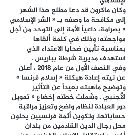
ﺍﻹﺳﻼﻣﻲ
ﻭﻛﺎﻥ ﻣﺎﻛﺮﻭﻥ ﻗﺪ ﺩﻋﺎ ﻣﻄﻠﻊ ﻫﺬﺍ ﺍﻟﺸﻬﺮ
ﺇﻟﻰ ﻣﻜﺎﻓﺤﺔ ﻣﺎ ﻭﺻﻔﻪ ﺑـ ‏« ﺍﻟﺸﺮ ﺍﻹﺳﻼﻣﻲ
‏» ﺑﺼﺮﺍﻣﺔ، ﺩﺍﻋﻴﺎً ﺍﻷﻣﺔ ﺇﻟﻰ ﺍﻟﺘﻮﺣﺪ ﻣﻦ ﺃﺟﻞ
ﻣﻮﺍﺟﻬﺘﻪ؛ ﻭﺫﻟﻚ ﻓﻲ ﻛﻠﻤﺔ ﺃﻟﻘﺎﻫﺎ
ﺑﻤﻨﺎﺳﺒﺔ ﺗﺄﺑﻴﻦ ﺿﺤﺎﻳﺎ ﺍﻻﻋﺘﺪﺍﺀ ﺍﻟﺬﻱ
ﺍﺳﺘﻬﺪﻑ ﻣﺪﻳﺮﻳﺔ ﺷﺮﻃﺔ ﺑﺒﺎﺭﻳﺲ .
ﻭﻓﻲ ﺍﻟﻨﺼﻒ ﺍﻷﻭﻝ ﻣﻦ ﻋﺎﻡ 2018 ، ﺃﻋﻠﻦ
ﻋﻦ ﻧﻴﺘﻪ ﺇﻋﺎﺩﺓ ﻫﻴﻜﻠﺔ ‏« ﺇﺳﻼﻡ ﻓﺮﻧﺴﺎ ‏»
ﻭﺗﻮﺿﻴﺢ ﻣﺎﻫﻴﺘﻪ ﺑﻌﻴﺪﺍً ﻋﻦ ﺍﻟﺘﺄﺛﻴﺮ
ﺍﻷﺟﻨﺒﻲ . ﻭﺷﻤﻠﺖ ﺧﻄﺘﻪ ﺇﺧﻀﺎﻉ ‏« ﺗﻤﻮﻳﻞ
ﺩﻭﺭ ﺍﻟﻌﺒﺎﺩﺓ ﻟﻨﻈﺎﻡ ﻭﺍﺿﺢ ﻭﺗﻌﺰﻳﺰ ﻣﺮﺍﻗﺒﺔ
ﺣﺴﺎﺑﺎﺗﻬﺎ، ﻭﺗﻜﻮﻳﻦ ﺃﺋﻤﺔ ﻓﺮﻧﺴﻴﻴﻦ ﻳﺤﻠﻮﻥ
ﻣﺤﻞ ﺭﺟﺎﻝ ﺍﻟﺪﻳﻦ ﺍﻟﻘﺎﺩﻣﻴﻦ ﻣﻦ ﺑﻠﺪﺍﻥ