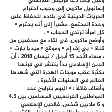
ﻭﻗﺒﻞ ﺃﻳﺎﻡ، ﺩﻋﺎ ﺍﻟﺮﺋﻴﺲ ﺍﻟﻔﺮﻧﺴﻲ
ﺇﻳﻤﺎﻧﻮﻳﻞ ﻣﺎﻛﺮﻭﻥ ﺇﻟﻰ ﻭﺟﻮﺏ ﺍﺣﺘﺮﺍﻡ
ﺍﻟﺤﺮﻳﺎﺕ ﺍﻟﺪﻳﻨﻴﺔ ﻓﻲ ﺑﻼﺩﻩ، ﻟﻠﺤﻔﺎﻅ ﻋﻠﻰ
ﻭﺣﺪﺓ ﺍﻟﻤﺠﺘﻤﻊ، ﻣﺸﻴﺮﺍً ﺇﻟﻰ ﺃﻧﻪ ﻳﺤﺘﺮﻡ ‏«
ﻛﻞ ﺍﻣﺮﺃﺓ ﺗﺮﺗﺪﻱ ﺍﻟﺤﺠﺎﺏ ‏» .
ﻭﺃﻭﺿﺢ ﻣﺎﻛﺮﻭﻥ، ﻓﻲ ﻟﻘﺎﺀ ﻣﻊ ﺻﺤﻔﻴﻴﻦ ﻣﻦ
ﻗﻨﺎﺓ ‏« ﺑﻲ ﺇﻑ ﺇﻡ ‏» ﻭﻣﻮﻗﻊ ‏« ﻣﻴﺪﻳﺎ ﺑﺎﺭﺕ ‏»
، ﻣﺴﺎﺀ ﺍﻷﺣﺪ 15 ﺃﺑﺮﻳﻞ / ﻧﻴﺴﺎﻥ 2018 ، ﺃﻥّ
ﺍﻟﺪﻳﻦ ﺍﻹﺳﻼﻣﻲ ﺑﺪﺃ ﻳﻨﺘﺸﺮ ﻓﻲ ﻓﺮﻧﺴﺎ
ﺑﻜﺜﺮﺓ ﻋﻘﺐ ﻣﻮﺟﺎﺕ ﺍﻟﻬﺠﺮﺓ ﺍﻟﺘﻲ ﺷﻬﺪﻫﺎ
ﺍﻟﻌﺎﻟﻢ ﻓﻲ ﺍﻟﺴﻨﻮﺍﺕ ﺍﻷﺧﻴﺮﺓ .
ﻭﺃﺿﺎﻑ ﻗﺎﺋﻼً : ‏« ﺍﻟﻴﻮﻡ ﻳﺘﺮﺍﻭﺡ ﻋﺪﺩ
ﺍﻟﻤﻮﺍﻃﻨﻴﻦ ﺍﻟﻔﺮﻧﺴﻴﻴﻦ ﺍﻟﻤﺴﻠﻤﻴﻦ ﺑﻴﻦ 4.5
ﻭ 6 ﻣﻼﻳﻴﻦ ﺷﺨﺺ، ﻓﺎﻟﺪﻳﻦ ﺍﻹﺳﻼﻣﻲ