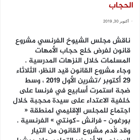
الحجاب
أكتوبر 30, 2019
ناﻗﺶ ﻣﺠﻠﺲ ﺍﻟﺸﻴﻮﺥ ﺍﻟﻔﺮﻧﺴﻲ ﻣﺸﺮﻭﻉ
ﻗﺎﻧﻮﻥ ﻟﻔﺮﺽ ﺧﻠﻊ ﺣﺠﺎﺏ ﺍﻷﻣﻬﺎﺕ
ﺍﻟﻤﺴﻠﻤﺎﺕ ﺧﻼﻝ ﺍﻟﻨﺰﻫﺎﺕ ﺍﻟﻤﺪﺭﺳﻴﺔ .
ﻭﺟﺎﺀ ﻣﺸﺮﻭﻉ ﺍﻟﻘﺎﻧﻮﻥ ﻗﻴﺪ ﺍﻟﻨﻈﺮ، ﺍﻟﺜﻼﺛﺎﺀ
29 ﺃﻛﺘﻮﺑﺮ /ﺗﺸﺮﻳﻦ ﺍﻷﻭﻝ 2019 ، ﻭﺳﻂ
ﺿﺠﺔ ﺍﺳﺘﻤﺮﺕ ﺃﺳﺎﺑﻴﻊ ﻓﻲ ﻓﺮﻧﺴﺎ ﻋﻠﻰ
ﺧﻠﻔﻴﺔ ﺍﻻﻋﺘﺪﺍﺀ ﻋﻠﻰ ﺳﻴﺪﺓ ﻣﺤﺠﺒﺔ ﺧﻼﻝ
ﺍﺟﺘﻤﺎﻉ ﻟﻠﻤﺠﻠﺲ ﺍﻹﻗﻠﻴﻤﻲ ﻟﻤﻨﻄﻘﺔ ‏«
ﺑﻮﺭﻏﻮﻥ – ﻓﺮﺍﻧﺶ -ﻛﻮﻧﺘﻲ ‏» ﺍﻟﻔﺮﻧﺴﻴﺔ .
ﻭﻗﺪ ﻗُﺪﻡ ﻣﺸﺮﻭﻉ ﺍﻟﻘﺎﻧﻮﻥ ﻣﻦ ﺍﻟﺘﻴﺎﺭ