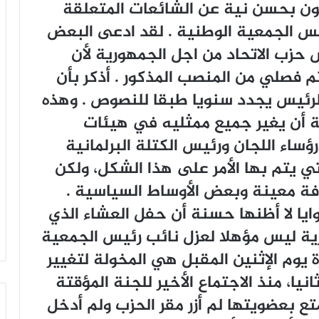
ﻥ ﺑﺤﺴﻦ ﻧﻴﺔ ﻋﻦ ﺍﻟﺸﺎﺋﻌﺎﺕ ﺍﻟﻤﺘﻌﻠﻘﺔ
ﻴﺲ ﺍﻟﺠﻤﻌﻴﺔ ﺍﻟﻮﻃﻨﻴﺔ . ﻟﻘﺪ ﺍﺩﻋﻰ ﺍﻟﺒﻌﺾ
ﺣﺰﺏ ﺍﻻﺗﺤﺎﺩ ﻣﻦ ﺍﺟﻞ ﺍﻟﺠﻤﻬﻮﺭﻳﺔ ﻷﻥ
ﻢ ﻓﺼﻠﻲ ﻣﻦ ﺍﻟﻤﻨﺼﺐ ﺍﻟﻤﺬﻛﻮﺭ . ﺃﺫﻛﺮ ﺑﺄﻥ
ﻟﺮﺋﻴﺲ ﻳﺠﺪﺩ ﺳﻨﻮﻳﺎ ﻃﺒﻘﺎ ﻟﻠﻨﺼﻮﺹ . ﻭﻫﺬﻩ
ﻳﺔ ﺃﻥ ﻳﻐﻴﺮ ﺟﻤﻴﻊ ﻣﻤﺜﻠﻴﻪ ﻓﻲ ﻫﻴﺌﺎﺕ
ﺳﺎﺀ ﺍﻟﻠﺠﺎﻥ ﻭﺭﺋﻴﺲ ﺍﻟﻜﺘﻠﺔ ﺍﻟﺒﺮﻟﻤﺎﻧﻴﺔ
ﻟﺘﻲ ﻳﺘﻢ ﺑﻬﺎ ﺍﻷﻣﺮ ﻋﻠﻰ ﻫﺬﺍ ﺍﻟﺸﻜﻞ، ﻭﻟﻜﻦ
ﺤﺎﻓﺔ ﻣﻌﻴﻨﺔ ﻭﺑﻌﺾ ﺍﻷﻭﺳﺎﻁ ﺍﻟﺴﻴﺎﺳﻴﺔ .
ﻨﻮﺍﻳﺎ ﻻ ﺃﻇﻨﻬﺎ ﺣﺴﻨﺔ ﺃﻥ ﺣﻔﻞ ﺍﻟﻌﺸﺎﺀ ﺍﻟﺬﻱ
ﻳﺔ ﻟﻴﺲ ﻣﺆﻫﻼ ﻟﻌﺰﻝ ﻧﺎﺋﺐ ﺭﺋﻴﺲ ﺍﻟﺠﻤﻌﻴﺔ
ﺓ ﻳﻮﻡ ﺍﻹﺛﻨﻴﻦ ﺍﻟﻤﻘﺒﻞ ﻫﻲ ﺍﻟﻤﺨﻮﻟﺔ ﻟﺘﻐﻴﻴﺮ
ﺎﻧﻴﺎ، ﻣﻨﺬ ﺍﻻﺟﺘﻤﺎﻉ ﺍﻷﺧﻴﺮ ﻟﻠﺠﻨﺔ ﺍﻟﻤﺆﻗﺘﺔ
ﺘﻊ ﺑﻌﻀﻮﻳﺘﻬﺎ ﻟﻢ ﺃﺯﺭ ﻣﻘﺮ ﺍﻟﺤﺰﺏ ﻭﻟﻢ ﺃﺩﺧﻞ