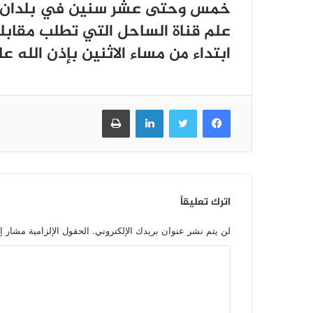
ﺧﻤﺲ ﻭﺣﺘﻰ ﻋﺸﺮ ﺳﻨﻴﻦ ﻓﻲ ﺑﻠﺪﺍﻥ ﺃﺧﺮﻯ
ﻋﻠﻢ ﻗﻨﺎﺓ ﺍﻟﺴﺎﺣﻞ ﺍﻟﺘﻲ ﺗﻄﻠﺐ ﻣﻘﺎﺑ
ﺍﺑﺘﺪﺍﺀ ﻣﻦ ﻣﺴﺎﺀ ﺍﻻﺛﻨﻴﻦ ﺑﺈﺫﻥ ﺍﻟﻠﻪ ﻋﻠ
فيسبوك
تويتر
لينكدإن
طباعة
اترك تعليقاً
لن يتم نشر عنوان بريدك الإلكتروني.
الحقول الإلزامية مشار إل