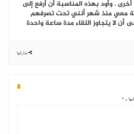
 . ﻭﺃﻭﺩ ﺑﻬﺬﻩ ﺍﻟﻤﻨﺎﺳﺒﺔ ﺃﻥ ﺃﺭﻓﻊ ﺇﻟﻰ
ﻠﺔ ﻣﻌﻲ ﻣﻨﺬ ﺷﻬﺮ ﺃﻧﻨﻲ ﺗﺤﺖ ﺗﺼﺮﻓﻬﻢ
ﻰ ﺃﻥ ﻻ ﻳﺘﺠﺎﻭﺯ ﺍﻟﻠﻘﺎﺀ ﻣﺪﺓ ﺳﺎﻋﺔ ﻭﺍﺣﺪﺓ
شاركها
يها بـ
*