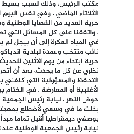
ﻣﻜﺘﺐ ﺍﻟﺮﺋﻴﺲ، ﻭﺫﻟﻚ ﻟﺴﺒﺐ ﺑﺴﻴﻂ ﻫﻮ
ﺍﻟﺜﻼﺛﺎﺀ ﺍﻟﻤﺎﺿﻲ . ﻭﻓﻲ ﻧﻔﺲ ﺍﻟﻴﻮﻡ 
ﺣﺮﻳﺔ ﺍﻟﻌﺪﻳﺪ ﻣﻦ ﺍﻟﻘﺼﺎﻳﺎ ﺍﻟﻮﻃﻨﻴﺔ 
. ﻭﺍﺗﻔﻘﻨﺎ ﻋﻠﻰ ﻛﻞ ﺍﻟﻤﺴﺎﺋﻞ ﺍﻟﺘﻲ ﺗﻄﺮﻗ
ﻓﻲ ﺍﻟﻤﻴﺎﻩ ﺍﻟﻌﻜﺮﺓ ﺇﻟﻰ ﺃﻥ ﺑﻴﺠﻞ ﻟﻢ 
ﻧﺎﺋﺐ ﻣﻨﺘﺨﺐ ﻭﻋﻤﺪﺓ ﻟﺒﻠﺪﻳﺔ ﺍﻧﺪﻳﺎﻛﻮ،
ﺣﺮﻳﺔ ﺍﺑﺘﺪﺍﺀ ﻣﻦ ﻳﻮﻡ ﺍﻻﺛﻨﻴﻦ ﻟﻠﺤﺪﻳ
ﻧﻈﺮﻱ ﻋﻦ ﻛﻞ ﻣﺎ ﻳﺤﺪﺙ، ﺑﻌﺪ ﺃﻥ ﺃﺗﺤﺮ
ﺍﻟﺘﺤﻔﻆ ﻭﺍﻟﻤﺴﺆﻭﻟﻴﺔ ﺍﻟﺘﻲ ﻛﻠﻔﻨﻲ ﺑ
ﺍﻷﻏﻠﺒﻴﺔ ﺃﻭ ﺍﻟﻤﻌﺎﺭﺿﺔ . ﻓﻲ ﺍﻟﺨﺘﺎﻡ 
ﺣﻮﺽ ﺍﻟﻨﻬﺮ . ﻧﻴﺎﺑﺔ ﺭﺋﻴﺲ ﺍﻟﺠﻤﻌﻴﺔ
ﺑﺬﻟﺖ ﻣﺎ ﻓﻲ ﻭﺳﻌﻲ ﻷﺿﻄﻠﻊ ﺑﻤﻬﻤﺘﻲ 
ﺑﻮﺻﻔﻲ ﺩﻳﻤﻘﺮﺍﻃﻴﺎ ﺃﻗﺒﻞ ﺗﻤﺎﻣﺎ ﻣﺒﺪﺃ
ﻧﻴﺎﺑﺔ ﺭﺋﻴﺲ ﺍﻟﺠﻤﻌﻴﺔ ﺍﻟﻮﻃﻨﻴﺔ ﻋﻨﺪﻧﺎ