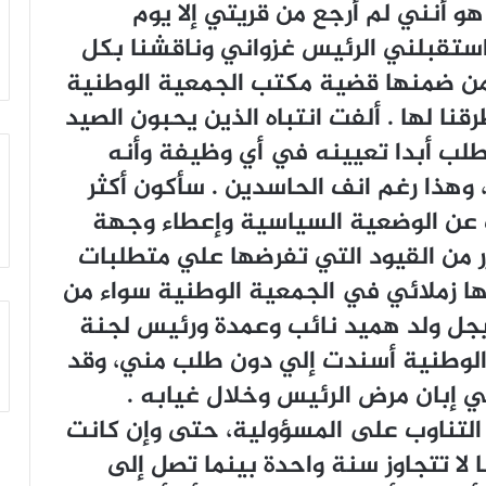
 ﺃﻧﻨﻲ ﻟﻢ ﺃﺭﺟﻊ ﻣﻦ ﻗﺮﻳﺘﻲ ﺇﻻ ﻳﻮﻡ
ﺍﺳﺘﻘﺒﻠﻨﻲ ﺍﻟﺮﺋﻴﺲ ﻏﺰﻭﺍﻧﻲ ﻭﻧﺎﻗﺸﻨﺎ ﺑﻜﻞ
ﻭﻣﻦ ﺿﻤﻨﻬﺎ ﻗﻀﻴﺔ ﻣﻜﺘﺐ ﺍﻟﺠﻤﻌﻴﺔ ﺍﻟﻮﻃﻨﻴﺔ
ﻨﺎ ﻟﻬﺎ . ﺃﻟﻔﺖ ﺍﻧﺘﺒﺎﻩ ﺍﻟﺬﻳﻦ ﻳﺤﺒﻮﻥ ﺍﻟﺼﻴﺪ
ﻳﻄﻠﺐ ﺃﺑﺪﺍ ﺗﻌﻴﻴﻨﻪ ﻓﻲ ﺃﻱ ﻭﻇﻴﻔﺔ ﻭﺃﻧﻪ
 ﻭﻫﺬﺍ ﺭﻏﻢ ﺍﻧﻒ ﺍﻟﺤﺎﺳﺪﻳﻦ . ﺳﺄﻛﻮﻥ ﺃﻛﺜﺮ
ﺚ ﻋﻦ ﺍﻟﻮﺿﻌﻴﺔ ﺍﻟﺴﻴﺎﺳﻴﺔ ﻭﺇﻋﻄﺎﺀ ﻭﺟﻬﺔ
ﺭ ﻣﻦ ﺍﻟﻘﻴﻮﺩ ﺍﻟﺘﻲ ﺗﻔﺮﺿﻬﺎ ﻋﻠﻲ ﻣﺘﻄﻠﺒﺎﺕ
ﻬﺎ ﺯﻣﻼﺋﻲ ﻓﻲ ﺍﻟﺠﻤﻌﻴﺔ ﺍﻟﻮﻃﻨﻴﺔ ﺳﻮﺍﺀ ﻣﻦ
ﺑﻴﺠﻞ ﻭﻟﺪ ﻫﻤﻴﺪ ﻧﺎﺋﺐ ﻭﻋﻤﺪﺓ ﻭﺭﺋﻴﺲ ﻟﺠﻨﺔ
 ﺍﻟﻮﻃﻨﻴﺔ ﺃﺳﻨﺪﺕ ﺇﻟﻲ ﺩﻭﻥ ﻃﻠﺐ ﻣﻨﻲ، ﻭﻗﺪ
ﺇﺑﺎﻥ ﻣﺮﺽ ﺍﻟﺮﺋﻴﺲ ﻭﺧﻼﻝ ﻏﻴﺎﺑﻪ .
 ﺍﻟﺘﻨﺎﻭﺏ ﻋﻠﻰ ﺍﻟﻤﺴﺆﻭﻟﻴﺔ، ﺣﺘﻰ ﻭﺇﻥ ﻛﺎﻧﺖ
 ﻻ ﺗﺘﺠﺎﻭﺯ ﺳﻨﺔ ﻭﺍﺣﺪﺓ ﺑﻴﻨﻤﺎ ﺗﺼﻞ ﺇﻟﻰ