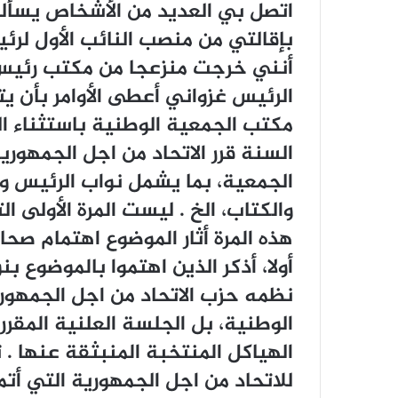
ﺍﺗﺼﻞ ﺑﻲ ﺍﻟﻌﺪﻳﺪ ﻣﻦ ﺍﻷﺷﺨﺎﺹ ﻳﺴﺄﻟﻮ
ﺑﺈﻗﺎﻟﺘﻲ ﻣﻦ ﻣﻨﺼﺐ ﺍﻟﻨﺎﺋﺐ ﺍﻷﻭﻝ ﻟﺮﺋ
ﺃﻧﻨﻲ ﺧﺮﺟﺖ ﻣﻨﺰﻋﺠﺎ ﻣﻦ ﻣﻜﺘﺐ ﺭﺋﻴﺲ 
ﺍﻟﺮﺋﻴﺲ ﻏﺰﻭﺍﻧﻲ ﺃﻋﻄﻰ ﺍﻷﻭﺍﻣﺮ ﺑﺄﻥ ﻳﺘ
ﻣﻜﺘﺐ ﺍﻟﺠﻤﻌﻴﺔ ﺍﻟﻮﻃﻨﻴﺔ ﺑﺎﺳﺘﺜﻨﺎﺀ ﺍ
ﺍﻟﺴﻨﺔ ﻗﺮﺭ ﺍﻻﺗﺤﺎﺩ ﻣﻦ ﺍﺟﻞ ﺍﻟﺠﻤﻬﻮﺭ
ﺍﻟﺠﻤﻌﻴﺔ، ﺑﻤﺎ ﻳﺸﻤﻞ ﻧﻮﺍﺏ ﺍﻟﺮﺋﻴﺲ ﻭﺭﺅ
ﻭﺍﻟﻜﺘﺎﺏ، ﺍﻟﺦ . ﻟﻴﺴﺖ ﺍﻟﻤﺮﺓ ﺍﻷﻭﻟﻰ ﺍ
ﻫﺬﻩ ﺍﻟﻤﺮﺓ ﺃﺛﺎﺭ ﺍﻟﻤﻮﺿﻮﻉ ﺍﻫﺘﻤﺎﻡ ﺻ
ﺃﻭﻻ، ﺃﺫﻛﺮ ﺍﻟﺬﻳﻦ ﺍﻫﺘﻤﻮﺍ ﺑﺎﻟﻤﻮﺿﻮﻉ ﺑ
ﻧﻈﻤﻪ ﺣﺰﺏ ﺍﻻﺗﺤﺎﺩ ﻣﻦ ﺍﺟﻞ ﺍﻟﺠﻤﻬﻮﺭ
ﺍﻟﻮﻃﻨﻴﺔ، ﺑﻞ ﺍﻟﺠﻠﺴﺔ ﺍﻟﻌﻠﻨﻴﺔ ﺍﻟﻤﻘﺮﺭ
ﺍﻟﻬﻴﺎﻛﻞ ﺍﻟﻤﻨﺘﺨﺒﺔ ﺍﻟﻤﻨﺒﺜﻘﺔ ﻋﻨﻬﺎ . ﺛ
ﻟﻼﺗﺤﺎﺩ ﻣﻦ ﺍﺟﻞ ﺍﻟﺠﻤﻬﻮﺭﻳﺔ ﺍﻟﺘﻲ ﺃﺗﻤ