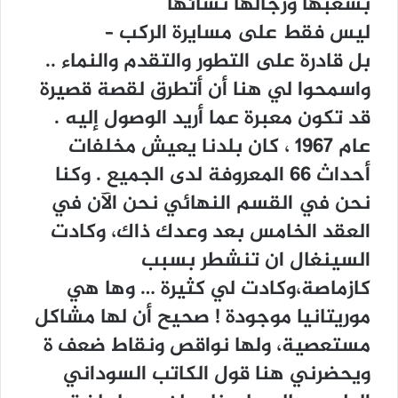
ﺑﺸﻌﺒﻬﺎ ﻭﺭﺟﺎﻟﻬﺎ ﻧﺴﺎﺋﻬﺎ
ﻟﻴﺲ ﻓﻘﻂ ﻋﻠﻰ ﻣﺴﺎﻳﺮﺓ ﺍﻟﺮﻛﺐ –
ﺑﻞ ﻗﺎﺩﺭﺓ ﻋﻠﻰ ﺍﻟﺘﻄﻮﺭ ﻭﺍﻟﺘﻘﺪﻡ ﻭﺍﻟﻨﻤﺎﺀ ..
ﻭﺍﺳﻤﺤﻮﺍ ﻟﻲ ﻫﻨﺎ ﺃﻥ ﺃﺗﻄﺮﻕ ﻟﻘﺼﺔ ﻗﺼﻴﺮﺓ
ﻗﺪ ﺗﻜﻮﻥ ﻣﻌﺒﺮﺓ ﻋﻤﺎ ﺃﺭﻳﺪ ﺍﻟﻮﺻﻮﻝ ﺇﻟﻴﻪ .
ﻋﺎﻡ 1967 ، ﻛﺎﻥ ﺑﻠﺪﻧﺎ ﻳﻌﻴﺶ ﻣﺨﻠﻔﺎﺕ
ﺃﺣﺪﺍﺙ 66 ﺍﻟﻤﻌﺮﻭﻓﺔ ﻟﺪﻯ ﺍﻟﺠﻤﻴﻊ . ﻭﻛﻨﺎ
ﻧﺤﻦ ﻓﻲ ﺍﻟﻘﺴﻢ ﺍﻟﻨﻬﺎﺋﻲ ﻧﺤﻦ ﺍﻵﻥ ﻓﻲ
ﺍﻟﻌﻘﺪ ﺍﻟﺨﺎﻣﺲ ﺑﻌﺪ ﻭﻋﺪﻙ ﺫﺍﻙ، ﻭﻛﺎﺩﺕ
ﺍﻟﺴﻴﻨﻐﺎﻝ ﺍﻥ ﺗﻨﺸﻄﺮ ﺑﺴﺒﺐ
ﻛﺎﺯﻣﺎﺻﺔ،ﻭﻛﺎﺩﺕ ﻟﻲ ﻛﺜﻴﺮﺓ … ﻭﻫﺎ ﻫﻲ
ﻣﻮﺭﻳﺘﺎﻧﻴﺎ ﻣﻮﺟﻮﺩﺓ ! ﺻﺤﻴﺢ ﺃﻥ ﻟﻬﺎ ﻣﺸﺎﻛﻞ
ﻣﺴﺘﻌﺼﻴﺔ، ﻭﻟﻬﺎ ﻧﻮﺍﻗﺺ ﻭﻧﻘﺎﻁ ﺿﻌﻒ ﺓ
ﻭﻳﺤﻀﺮﻧﻲ ﻫﻨﺎ ﻗﻮﻝ ﺍﻟﻜﺎﺗﺐ ﺍﻟﺴﻮﺩﺍﻧﻲ