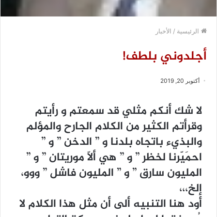
الرئيسية
/
الأخبار
أجلدوني بلطف!
أكتوبر 20, 2019
ﻻ ﺷﻚ ﺃﻧﻜﻢ ﻣﺜﻠﻲ ﻗﺪ ﺳﻤﻌﺘﻢ ﻭ ﺭﺃﻳﺘﻢ
ﻭﻗﺮﺃﺗﻢ ﺍﻟﻜﺜﻴﺮ ﻣﻦ ﺍﻟﻜﻼﻡ ﺍﻟﺠﺎﺭﺡ ﻭﺍﻟﻤﺆﻟﻢ
ﻭﺍﻟﺒﺬﻱﺀ ﺑﺎﺗﺠﺎﻩ ﺑﻠﺪﻧﺎ ﻭ ” ﺍﻟﺪﺧﻦ ” ﻭ ”
ﺍﺣﻤَﻴّﺮﻧﺎ ﻟﺨﻈﺮ ” ﻭ ” ﻫﻲ ﺃﻻّ ﻣﻮﺭﻳﺘﺎﻥ ” ﻭ ”
ﺍﻟﻤﻠﻴﻮﻥ ﺳﺎﺭﻕ ” ﻭ ” ﺍﻟﻤﻠﻴﻮﻥ ﻓﺎﺷﻞ ” ﻭﻭﻭ،
ﺇﻟﺦ،،،
ﺃﻭﺩ ﻫﻨﺎ ﺍﻟﺘﻨﺒﻴﻪ ﺃﻟﻰ ﺃﻥ ﻣﺜﻞ ﻫﺬﺍ ﺍﻟﻜﻼﻡ ﻻ