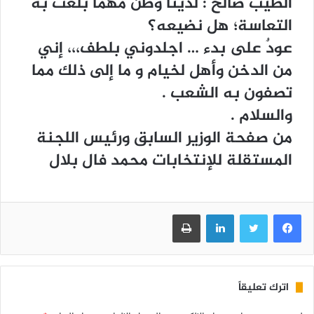
ﺍﻟﻄﻴﺐ ﺻﺎﻟﺢ : ﻟﺪﻳﻨﺎ ﻭﻃﻦ ﻣﻬﻤﺎ ﺑﻠﻐﺖ ﺑﻪ
ﺍﻟﺘﻌﺎﺳﺔ؛ ﻫﻞ ﻧﻀﻴﻌﻪ؟
ﻋﻮﺩٌ ﻋﻠﻰ ﺑﺪﺀ … ﺍﺟﻠﺪﻭﻧﻲ ﺑﻠﻄﻒ،،، ﺇﻧﻲ
ﻣﻦ ﺍﻟﺪﺧﻦ ﻭﺃﻫﻞ ﻟﺨﻴﺎﻡ ﻭ ﻣﺎ ﺇﻟﻰ ﺫﻟﻚ ﻣﻤﺎ
ﺗﺼﻔﻮﻥ ﺑﻪ ﺍﻟﺸﻌﺐ .
ﻭﺍﻟﺴﻼﻡ .
ﻣﻦ ﺻﻔﺤﺔ ﺍﻟﻮﺯﻳﺮ ﺍﻟﺴﺎﺑﻖ ﻭﺭﺋﻴﺲ ﺍﻟﻠﺠﻨﺔ
ﺍﻟﻤﺴﺘﻘﻠﺔ ﻟﻺﻧﺘﺨﺎﺑﺎﺕ ﻣﺤﻤﺪ ﻓﺎﻝ ﺑﻼﻝ
فيسبوك
تويتر
لينكدإن
طباعة
اترك تعليقاً