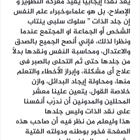
ﻳُﻌﺪ ﻧﻘﺪﺍ ﺇﻳﺠﺎﺑﻴﺎ ﻳﻔﻴﺪ ﻣﻌﺮﻛﺔ ﺍﻟﺘﻄﻮﻳﺮ ﻭ
ﺍﻹﺻﻼﺡ، ﺑﻞ ﻫﻮ ﻋﻠﻤﺎﺀﻭﺧﺒﺮﺍﺀ ﻋﻠﻢ ﺍﻟﻨﻔﺲ
ﺇﻥ ﺟﻠﺪ ﺍﻟﺬﺍﺕ ” ﺳﻠﻮﻙ ﺳﻠﺒﻰ ﻳﻨﺘﺎﺏ
ﺍﻟﺸﺨﺺ ﺃﻭ ﺍﻟﺠﻤﺎﻋﺔ ﺍﻭ ﺍﻟﻤﺠﺘﻤﻊ ﻋﻨﺪﻣﺎ
ﻭﻧﻈﺮﺍ ﻟﺬﻟﻚ، ﻓﺈﻧﻲ ﺃﻧﺼﺢ ﺍﻟﺠﻤﻴﻊ ﺑﺎﻟﺼﺪﻕ
ﻭﺍﻻﻋﺘﺪﺍﻝ، ﻭﻣﺤﺎﺳﺒﺔ ﺍﻟﻨﻔﺲ ﻭﻧﻘﺪﻫﺎ ﺑﺪﻻً
ﻣﻦ ﺟﻠﺪﻫﺎ ﺣﺘﻰ ﺛﻢ ﺍﻟﺘﺤﻠﻰ ﺑﺎﻟﺼﺒﺮ ﻓﻰ
ﻋﻼﺝ ﺃﻯ ﻣﺸﻜﻠﺔ، ﻭﺇﺑﺮﺍﺯ ﺍﻷﺧﻄﺎﺀ ﻭﺍﻟﺘﻌﻠﻢ
ﻣﻨﻬﺎ، ﻭﻣﺤﺎﻭﻟﺔ ﺇﻳﺠﺎﺩ ﺍﻟﺒﺪﺍﺋﻞ، ﻮﺍﺯﻥ
ﺧﻼﺻﺔ ﺍﻟﻘﻮﻝ، ﻳﺘﻌﻴﻦ ﻋﻠﻴﻨﺎ ﻣﻌﺸﺮ
ﺍﻟﻤﺤﻠﻠﻴﻦ ﻭﺍﻟﻤﺪﻭﻧﻴﻦ ﺃﻥ ﻧﺪﺭّﺏ ﺃﻧﻔﺴﻨﺎ
ﻋﻠﻰ ﻧﻘﺪ ﺍﻟﺬﺍﺕ ﻭﻟﻴﺲ ﺟﻠﺪﻫﺎ
ﻫﺬﺍ ﻭﻟﻴﻌﻠﻢ ﻣﻦ ﻧﻈﺮ ﻓﻴﻪ ﺃﻥ ﺻﺎﺣﺐ ﻫﺬﻩ
ﺍﻟﺼﻔﺤﺔ ﻓﺨﻮﺭ ﺑﻮﻃﻨﻪ ﻭﺩﻭﻟﺘﻪ ﺍﻟﻔﺘﻴﺔ