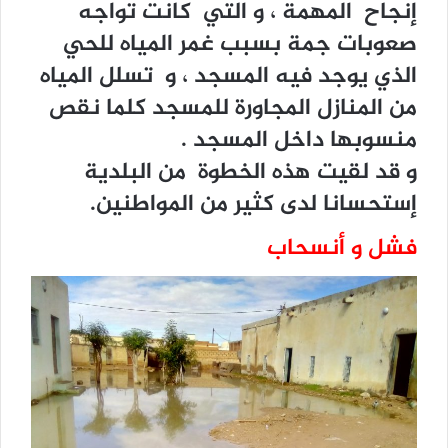
ﺇنجاح ﺍﻟﻤﻬﻤﺔ ، و ﺍﻟﺘﻲ كانت ﺗﻮﺍﺟﻪ
ﺻﻌﻮﺑﺎﺕ ﺟﻤﺔ ﺑﺴﺒﺐ ﻏﻤﺮ ﺍﻟﻤﻴﺎﻩ ﻟﻠﺤﻲ
ﺍﻟﺬﻱ ﻳﻮﺟﺪ ﻓﻴﻪ ﺍﻟﻤﺴﺠﺪ ، ﻭ ﺗﺴﻠﻞ ﺍﻟﻤﻴﺎﻩ
من المنازل المجاورة ﻟﻠﻤﺴﺠﺪ ﻛﻠﻤﺎ نقص
منسوبها داخل المسجد .
ﻭ ﻗﺪ ﻟﻘﻴﺖ هذه الخطوة من ﺍﻟﺒﻠﺪﻳﺔ
ﺇﺳﺘﺤﺴﺎﻧﺎ لدى كثير من المواطنين.
فشل و أنسحاب