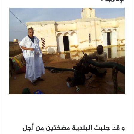
و ﻗﺪ ﺟﻠﺒﺖ ﺍﻟﺒﻠﺪﻳﺔ ﻣﻀﺨﺘﻴﻦ ﻣﻦ ﺃﺟﻞ