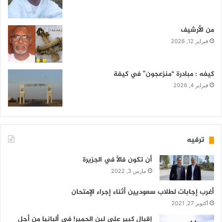
من الأرشيف
فبراير 12, 2026
كيفه : مبادرة “منزعجون” في كيفة
فبراير 4, 2026
ترفيه
أن تكون فالاً في الجزيرة
مارس 3, 2022
أغرب إجابات لطلاب سعوديين أثناء إجراء الإمتحان
أكتوبر 27, 2021
إقبال كبير على لبن الحمير! في ألبانيا من أجل