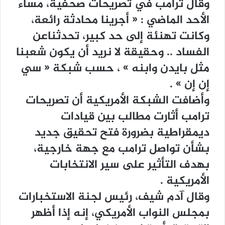
ﻭﻗﺎﻝ ﺗﺮﺍﻣﺐ ﻓﻲ ﺗﺼﺮﻳﺤﺎﺕ ﺻﺤﻔﻴﺔ، ﻣﺴﺎﺀ
ﺍﻷﺣﺪ ﺍﻟﻤﺎﺿﻲ : ‏« ﺃﺟﺮﻳﻨﺎ ﻣﺤﺎﺩﺛﺔ ﺭﺍﺋﻌﺔ،
ﻭﻛﺎﻧﺖ ﺗﻬﻨﺌﺔ ﺇﻟﻰ ﺣﺪ ﻛﺒﻴﺮ، ﺗﺤﺪﺛﻨﺎﻋﻦ
ﺍﻟﻔﺴﺎﺩ .. ﻭﺣﻘﻴﻘﺔ ﻻ ﻧﺮﻳﺪ ﺃﻥ ﻳﻜﻮﻥ ﺷﻌﺒﻨﺎ
ﻣﺜﻞ ﺑﺎﻳﺪﻥ ﻭﺍﺑﻨﻪ ‏» ، ﺣﺴﺐ ﺷﺒﻜﺔ ‏« ﺳﻲ
ﺇﻥ ﺇﻥ ‏» .
ﻭﺃﺿﺎﻓﺖ ﺍﻟﺸﺒﻜﺔ ﺍﻷﻣﺮﻳﻜﻴﺔ ﺃﻥ ﺗﺼﺮﻳﺤﺎﺕ
ﺗﺮﺍﻣﺐ ﺃﺛﺎﺭﺕ ﻣﻄﺎﻟﺐ ﺑﻴﻦ ﻗﻴﺎﺩﺍﺕ
ﺩﻳﻤﻘﺮﺍﻃﻴﺔ ﺑﻀﺮﻭﺭﺓ ﻓﺘﺢ ﺗﺤﻘﻴﻖ ﺟﺪﻳﺪ
ﺑﺸﺄﻥ ﺗﻮﺍﺻﻞ ﺗﺮﺍﻣﺐ ﻣﻊ ﺟﻬﺔ ﺧﺎﺭﺟﻴﺔ،
ﺑﻬﺪﻑ ﺍﻟﺘﺄﺛﻴﺮ ﻋﻠﻰ ﺳﻴﺮ ﺍﻻﻧﺘﺨﺎﺑﺎﺕ
ﺍﻷﻣﺮﻳﻜﻴﺔ .
ﻭﻗﺎﻝ ﺁﺩﻡ ﺷﻴﻒ، ﺭﺋﻴﺲ ﻟﺠﻨﺔ ﺍﻻﺳﺘﺨﺒﺎﺭﺍﺕ
ﺑﻤﺠﻠﺲ ﺍﻟﻨﻮﺍﺏ ﺍﻷﻣﺮﻳﻜﻲ، ﺇﻧﻪ ﺇﺫﺍ ﺃﻇﻬﺮ