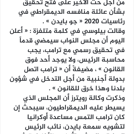
ﻣﻦ ﺃﺟﻞ ﺣﺚ ﺍﻷﺧﻴﺮ ﻋﻠﻰ ﻓﺘﺢ ﺗﺤﻘﻴﻖ
ﺑﺸﺄﻥ ﻋﺎﺋﻠﺔ ﻣﻨﺎﻓﺴﻪ ﺍﻟﺪﻳﻤﻘﺮﺍﻃﻲ ﻓﻲ
ﺭﺋﺎﺳﻴﺎﺕ 2020 ‏« ﺟﻮ ﺑﺎﻳﺪﻥ ‏» .
ﻭﻗﺎﻟﺖ ﺑﻴﻠﻮﺳﻲ ﻓﻲ ﻛﻠﻤﺔ ﻣﺘﻠﻔﺰﺓ : ‏« ﺃﻋﻠﻦ
ﺍﻟﻴﻮﻡ ﺃﻥ ﻣﺠﻠﺲ ﺍﻟﻨﻮﺍﺏ ﺳﻴﻤﻀﻲ ﻗﺪﻣﺎً
ﻓﻲ ﺗﺤﻘﻴﻖ ﺭﺳﻤﻲ ﻣﻊ ﺗﺮﺍﻣﺐ، ﻳﺠﺐ
ﻣﺤﺎﺳﺒﺔ ﺍﻟﺮﺋﻴﺲ، ﻭﻻ ﻳﻮﺟﺪ ﺃﺣﺪ ﻓﻮﻕ
ﺍﻟﻘﺎﻧﻮﻥ ‏» ، ﻣﻀﻴﻔﺔً ﺃﻥ ‏« ﺗﺮﺍﻣﺐ ﺍﺗﺼﻞ
ﺑﺪﻭﻟﺔ ﺃﺟﻨﺒﻴﺔ ﻣﻦ ﺃﺟﻞ ﺍﻟﺘﺪﺧﻞ ﻓﻲ ﺷﺆﻭﻥ
ﺑﻠﺪﻧﺎ ﻭﻫﺬﺍ ﺧﺮﻕ ﻟﻠﻘﺎﻧﻮﻥ ‏» .
ﻭﺫﻛﺮﺕ ﻭﻛﺎﻟﺔ ﺭﻭﻳﺘﺮﺯ ﺃﻥ ﺍﻟﻤﺠﻠﺲ ﺍﻟﺬﻱ
ﻳﺴﻴﻄﺮ ﻋﻠﻴﻪ ﺍﻟﺪﻳﻤﻘﺮﺍﻃﻴﻮﻥ، ﺳﻴﺒﺤﺚ ﺇﻥ
ﻛﺎﻥ ﺗﺮﺍﻣﺐ ﺍﻟﺘﻤﺲ ﻣﺴﺎﻋﺪﺓ ﺃﻭﻛﺮﺍﻧﻴﺎ
ﻟﺘﺸﻮﻳﻪ ﺳﻤﻌﺔ ﺑﺎﻳﺪﻥ، ﻧﺎﺋﺐ ﺍﻟﺮﺋﻴﺲ