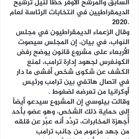
ﺍﻟﺴﺎﺑﻖ ﻭﺍﻟﻤﺮﺷﺢ ﺍﻷﻭﻓﺮ ﺣﻈﺎً ﻟﻨﻴﻞ ﺗﺮﺷﻴﺢ
ﺍﻟﺪﻳﻤﻘﺮﺍﻃﻴﻴﻦ ﻓﻲ ﺍﻧﺘﺨﺎﺑﺎﺕ ﺍﻟﺮﺋﺎﺳﺔ ﻟﻌﺎﻡ
.2020
ﻭﻗﺎﻝ ﺍﻟﺰﻋﻤﺎﺀ ﺍﻟﺪﻳﻤﻘﺮﺍﻃﻴﻮﻥ ﻓﻲ ﻣﺠﻠﺲ
ﺍﻟﻨﻮﺍﺏ، ﻓﻲ ﺑﻴﺎﻥ، ﺇﻥ ﺍﻟﻤﺠﻠﺲ ﺳﻴﺼﻮﺕ
ﺍﻷﺭﺑﻌﺎﺀ ﻋﻠﻰ ﻣﺸﺮﻭﻉ ﻗﺎﻧﻮﻥ ﻳﻮﺿﺢ ﺭﻓﺾ
ﺍﻟﻜﻮﻧﻐﺮﺱ ﻟﺠﻬﻮﺩ ﺇﺩﺍﺭﺓ ﺗﺮﺍﻣﺐ، ﻟﻤﻨﻊ
ﺍﻟﻜﺸﻒ ﻋﻦ ﺷﻜﻮﻯ ﺷﺨﺺ ﺃﻓﺸﻰ ﻣﺎ ﺩﺍﺭ
ﻓﻲ ﺍﺗﺼﺎﻝ ﻫﺎﺗﻔﻲ ﺑﻴﻦ ﺗﺮﺍﻣﺐ ﻭﺭﺋﻴﺲ
ﺃﻭﻛﺮﺍﻧﻴﺎ ﻣﻦ ﺗﻌﺮﺿﻪ ﻟﻀﻐﻮﻁ .
ﻭﻗﺎﻟﺖ ﺑﻴﻠﻮﺳﻲ ﺇﻥ ﺍﻟﻤﺸﺮﻭﻉ ﺳﻴﺪﻋﻮ ﺃﻳﻀﺎً
ﺇﻟﻰ ﺣﻤﺎﻳﺔ ﺫﻟﻚ ﺍﻟﺸﺨﺺ، ﻭﻫﻮ ﻋﻀﻮ ﺑﺄﺣﺪ
ﺃﺟﻬﺰﺓ ﺍﻟﻤﺨﺎﺑﺮﺍﺕ، ﺗﺮﺩَّﺩ ﺃﻧﻪ ﻋﺒَّﺮ ﻋﻦ ﻗﻠﻘﻪ
ﻣﻦ ﺟﻬﺪ ﻣﺰﻋﻮﻡ ﻣﻦ ﺟﺎﻧﺐ ﺗﺮﺍﻣﺐ