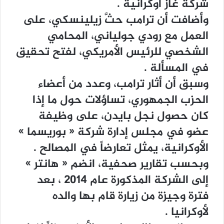
ﺷﺮﻛﺔ ﻏﺎﺯ ﺃﻭﻛﺮﺍﻧﻴﺔ .
ﻭﺃﺿﺎﻓﺖ ﺃﻥ ﺗﺮﺍﻣﺐ ﺣﺚَّ ﺯﻳﻠﻴﻨﺴﻜﻲ، ﻋﻠﻰ
ﺍﻟﻌﻤﻞ ﻣﻊ ﺭﻭﺩﻱ ﺟﻮﻟﻴﺎﻧﻲ، ﺍﻟﻤﺤﺎﻣﻲ
ﺍﻟﺸﺨﺼﻲ ﻟﻠﺮﺋﻴﺲ ﺍﻷﻣﺮﻳﻜﻲ، ﻟﻔﺘﺢ ﺗﺤﻘﻴﻖ
ﻓﻲ ﺍﻟﻤﺴﺄﻟﺔ .
ﻭﺳﺒﻖ ﺃﻥ ﺃﺛﺎﺭ ﺗﺮﺍﻣﺐ، ﻭﻋﺪﺩ ﻣﻦ ﺃﻋﻀﺎﺀ
ﺍﻟﺤﺰﺏ ﺍﻟﺠﻤﻬﻮﺭﻱ، ﺗﺴﺎﺅﻻﺕ ﺣﻮﻝ ﻣﺎ ﺇﺫﺍ
ﻛﺎﻥ ﺣﺼﻮﻝ ﻧﺠﻞ ﺑﺎﻳﺪﻥ، ﻋﻠﻰ ﻭﻇﻴﻔﺔ
ﻋﻀﻮ ﻓﻲ ﻣﺠﻠﺲ ﺇﺩﺍﺭﺓ ﺷﺮﻛﺔ ‏« ﺑﻮﺭﻳﺴﻤﺎ ‏»
ﺍﻷﻭﻛﺮﺍﻧﻴﺔ، ﻳﻤﺜﻞ ﺗﻌﺎﺭﺿﺎً ﻓﻲ ﺍﻟﻤﺼﺎﻟﺢ .
ﻭﺑﺤﺴﺐ ﺗﻘﺎﺭﻳﺮ ﺻﺤﻔﻴﺔ، ﺍﻧﻀﻢ ‏« ﻫﺎﻧﺘﺮ ‏»
ﺇﻟﻰ ﺍﻟﺸﺮﻛﺔ ﺍﻟﻤﺬﻛﻮﺭﺓ ﻋﺎﻡ 2014 ، ﺑﻌﺪ
ﻓﺘﺮﺓ ﻭﺟﻴﺰﺓ ﻣﻦ ﺯﻳﺎﺭﺓ ﻗﺎﻡ ﺑﻬﺎ ﻭﺍﻟﺪﻩ
ﻷﻭﻛﺮﺍﻧﻴﺎ .