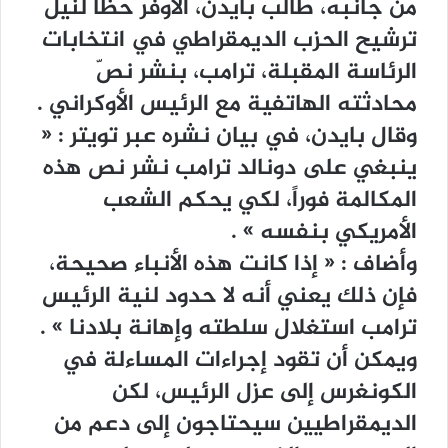
ﻣﻦ ﺟﺎﻧﺒﻪ، ﻃﺎﻟﺐ ﺑﺎﻳﺪﻥ، ﺍﻷﻭﻓﺮ ﺣﻈﺎً ﻟﻨﻴﻞ
ﺗﺮﺷﻴﺢ ﺍﻟﺤﺰﺏ ﺍﻟﺪﻳﻤﻘﺮﺍﻃﻲ ﻓﻲ ﺍﻧﺘﺨﺎﺑﺎﺕ
ﺍﻟﺮﺋﺎﺳﺔ ﺍﻟﻤﻘﺒﻠﺔ، ﺗﺮﺍﻣﺐ، ﺑﻨﺸﺮ ﻧﺺّ
ﻣﺤﺎﺩﺛﺘﻪ ﺍﻟﻬﺎﺗﻔﻴﺔ ﻣﻊ ﺍﻟﺮﺋﻴﺲ ﺍﻷﻭﻛﺮﺍﻧﻲ .
ﻭﻗﺎﻝ ﺑﺎﻳﺪﻥ، ﻓﻲ ﺑﻴﺎﻥ ﻧﺸﺮﻩ ﻋﺒﺮ ﺗﻮﻳﺘﺮ : ‏«
ﻳﻨﺒﻐﻲ ﻋﻠﻰ ﺩﻭﻧﺎﻟﺪ ﺗﺮﺍﻣﺐ ﻧﺸﺮ ﻧﺺ ﻫﺬﻩ
ﺍﻟﻤﻜﺎﻟﻤﺔ ﻓﻮﺭﺍً، ﻟﻜﻲ ﻳﺤﻜﻢ ﺍﻟﺸﻌﺐ
ﺍﻷﻣﺮﻳﻜﻲ ﺑﻨﻔﺴﻪ ‏» .
ﻭﺃﺿﺎﻑ : ‏« ﺇﺫﺍ ﻛﺎﻧﺖ ﻫﺬﻩ ﺍﻷﻧﺒﺎﺀ ﺻﺤﻴﺤﺔ،
ﻓﺈﻥ ﺫﻟﻚ ﻳﻌﻨﻲ ﺃﻧﻪ ﻻ ﺣﺪﻭﺩ ﻟﻨﻴﺔ ﺍﻟﺮﺋﻴﺲ
ﺗﺮﺍﻣﺐ ﺍﺳﺘﻐﻼﻝ ﺳﻠﻄﺘﻪ ﻭﺇﻫﺎﻧﺔ ﺑﻼﺩﻧﺎ ‏» .
ﻭﻳﻤﻜﻦ ﺃﻥ ﺗﻘﻮﺩ ﺇﺟﺮﺍﺀﺍﺕ ﺍﻟﻤﺴﺎﺀﻟﺔ ﻓﻲ
ﺍﻟﻜﻮﻧﻐﺮﺱ ﺇﻟﻰ ﻋﺰﻝ ﺍﻟﺮﺋﻴﺲ، ﻟﻜﻦ
ﺍﻟﺪﻳﻤﻘﺮﺍﻃﻴﻴﻦ ﺳﻴﺤﺘﺎﺟﻮﻥ ﺇﻟﻰ ﺩﻋﻢ ﻣﻦ