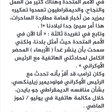
ﻓﻲ ﺍﻷﻣﻢ ﺍﻟﻤﺘﺤﺪﺓ ﻭﻫﻨﺎﻙ ﻛﺜﻴﺮ ﻣﻦ ﺍﻟﻌﻤﻞ
ﻭﺍﻟﻨﺠﺎﺡ، ﻭﺍﻟﺪﻳﻤﻘﺮﺍﻃﻴﻮﻥ ﺗﻌﻤﺪﻭﺍ ﺗﻌﻜﻴﺮﻩ
ﺑﻤﺰﻳﺪ ﻣﻦ ﺃﺧﺒﺎﺭ ﻗﻤﺎﻣﺔ ﻣﻄﺎﺭﺩﺓ ﺍﻟﺴﺎﺣﺮﺍﺕ،
ﻫﺬﺍ ﺃﻣﺮ ﺳﻴﺊ ﺟﺪﺍ ﻟﺒﻼﺩﻧﺎ «! .
ﻭﺗﺎﺑﻊ ﻓﻲ ﺗﻐﺮﻳﺪﺓ ﺛﺎﻟﺜﺔ : ‏« ﺃﻧﺎ ﺍﻵﻥ ﻓﻲ
ﺍﻷﻣﻢ ﺍﻟﻤﺘﺤﺪﺓ ﺣﻴﺚ ﺃﻣﺜﻞ ﺑﻠﺪﻧﺎ، ﻭﻟﻜﻨﻲ
ﺳﻤﺤﺖ ﺑﺄﻥ ﻳﻨﺸﺮ ﻏﺪﺍً ‏( ﺍﻷﺭﺑﻌﺎﺀ ‏) ﺍﻟﻤﺤﻀﺮ
ﺍﻟﻜﺎﻣﻞ ﻟﻤﺤﺎﺩﺛﺘﻲ ﺍﻟﻬﺎﺗﻔﻴﺔ ﻣﻊ ﺍﻟﺮﺋﻴﺲ
ﺍﻷﻭﻛﺮﺍﻧﻲ ‏» .
ﻭﻛﺎﻥ ﺗﺮﺍﻣﺐ ﻗﺪ ﺃﻗﺮَّ ﺑﺄﻧﻪ ﺗﺤﺪﺙ ﻣﻊ
ﺍﻟﺮﺋﻴﺲ ﺍﻷﻭﻛﺮﺍﻧﻲ ﻓﻮﻟﻮﺩﻳﻤﻴﺮ ﺯﻳﻠﻴﻨﻜﺴﻲ،
ﺑﺸﺄﻥ ﻣﻨﺎﻓﺴﻪ ﺍﻟﺪﻳﻤﻘﺮﺍﻃﻲ ﺟﻮ ﺑﺎﻳﺪﻥ،
ﺧﻼﻝ ﻣﻜﺎﻟﻤﺔ ﻫﺎﺗﻔﻴﺔ ﻓﻲ ﻳﻮﻟﻴﻮ / ﺗﻤﻮﺯ
ﺍﻟﻤﺎﺿﻲ .