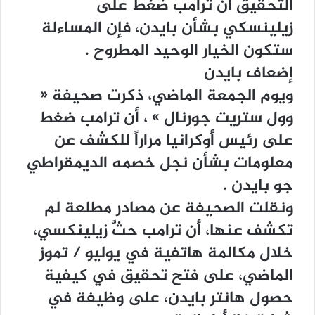
ﺍﻟﺘﺤﻘﻴﻖ ﺃﻥ ﺗﺮﺍﻣﺐ ﺿﻐﻂ ﻋﻠﻰ
ﺯﻳﻠﻴﻨﺴﻜﻲ ﺑﺸﺄﻥ ﺑﺎﻳﺪﻥ، ﻓﺈﻥ ﺍﻟﻤﺴﺎﺀﻟﺔ
ﺳﺘﻜﻮﻥ ﺍﻟﺨﻴﺎﺭ ﺍﻟﻮﺣﻴﺪ ﺍﻟﻤﻄﺮﻭﺡ .
ﺇﺿﻌﺎﻑ ﺑﺎﻳﺪﻥ
ﻭﻳﻮﻡ ﺍﻟﺠﻤﻌﺔ ﺍﻟﻤﺎﺿﻲ، ﺫﻛﺮﺕ ﺻﺤﻴﻔﺔ ‏«
ﻭﻭﻝ ﺳﺘﺮﻳﺖ ﺟﻮﺭﻧﺎﻝ ‏» ، ﺃﻥ ﺗﺮﺍﻣﺐ ﺿﻐﻂ
ﻋﻠﻰ ﺭﺋﻴﺲ ﺃﻭﻛﺮﺍﻧﻴﺎ ﻣﺮﺍﺭﺍً ﻟﻠﻜﺸﻒ ﻋﻦ
ﻣﻌﻠﻮﻣﺎﺕ ﺑﺸﺄﻥ ﻧﺠﻞ ﺧﺼﻤﻪ ﺍﻟﺪﻳﻤﻘﺮﺍﻃﻲ
ﺟﻮ ﺑﺎﻳﺪﻥ .
ﻭﻧﻘﻠﺖ ﺍﻟﺼﺤﻴﻔﺔ ﻋﻦ ﻣﺼﺎﺩﺭ ﻣﻄﻠﻌﺔ ﻟﻢ
ﺗﻜﺸﻒ ﻋﻨﻬﺎ، ﺃﻥ ﺗﺮﺍﻣﺐ ﺣﺚَّ ﺯﻳﻠﻴﻨﻜﺴﻲ،
ﺧﻼﻝ ﻣﻜﺎﻟﻤﺔ ﻫﺎﺗﻔﻴﺔ ﻓﻲ ﻳﻮﻟﻴﻮ / ﺗﻤﻮﺯ
ﺍﻟﻤﺎﺿﻲ، ﻋﻠﻰ ﻓﺘﺢ ﺗﺤﻘﻴﻖ ﻓﻲ ﻛﻴﻔﻴﺔ
ﺣﺼﻮﻝ ﻫﺎﻧﺘﺮ ﺑﺎﻳﺪﻥ، ﻋﻠﻰ ﻭﻇﻴﻔﺔ ﻓﻲ