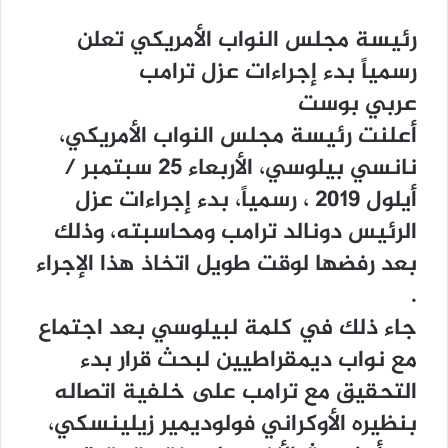
ﺭﺋﻴﺴﺔ ﻣﺠﻠﺲ ﺍﻟﻨﻮﺍﺏ ﺍﻷﻣﺮﻳﻜﻲ ﺗﻌﻠﻦ
ﺭﺳﻤﻴﺎً ﺑﺪﺀ ﺇﺟﺮﺍﺀﺍﺕ ﻋﺰﻝ ﺗﺮﺍﻣﺐ
عرﺑﻲ ﺑﻮﺳﺖ
ﺃﻋﻠﻨﺖ ﺭﺋﻴﺴﺔ ﻣﺠﻠﺲ ﺍﻟﻨﻮﺍﺏ ﺍﻷﻣﺮﻳﻜﻲ،
ﻧﺎﻧﺴﻲ ﺑﻴﻠﻮﺳﻲ، ﺍﻷﺭﺑﻌﺎﺀ 25 ﺳﺒﺘﻤﺒﺮ /
ﺃﻳﻠﻮﻝ 2019 ، ﺭﺳﻤﻴﺎً، ﺑﺪﺀ ﺇﺟﺮﺍﺀﺍﺕ ﻋﺰﻝ
ﺍﻟﺮﺋﻴﺲ ﺩﻭﻧﺎﻟﺪ ﺗﺮﺍﻣﺐ ﻭﻣﺤﺎﺳﺒﺘﻪ، ﻭﺫﻟﻚ
ﺑﻌﺪ ﺭﻓﻀﻬﺎ ﻟﻮﻗﺖ ﻃﻮﻳﻞ ﺍﺗﺨﺎﺫ ﻫﺬﺍ ﺍﻹﺟﺮﺍﺀ
.
ﺟﺎﺀ ﺫﻟﻚ ﻓﻲ ﻛﻠﻤﺔ ﻟﺒﻴﻠﻮﺳﻲ ﺑﻌﺪ ﺍﺟﺘﻤﺎﻉ
ﻣﻊ ﻧﻮﺍﺏ ﺩﻳﻤﻘﺮﺍﻃﻴﻴﻦ ﻟﺒﺤﺚ ﻗﺮﺍﺭ ﺑﺪﺀ
ﺍﻟﺘﺤﻘﻴﻖ ﻣﻊ ﺗﺮﺍﻣﺐ ﻋﻠﻰ ﺧﻠﻔﻴﺔ ﺍﺗﺼﺎﻟﻪ
ﺑﻨﻈﻴﺮﻩ ﺍﻷﻭﻛﺮﺍﻧﻲ ﻓﻮﻟﻮﺩﻳﻤﻴﺮ ﺯﻳﻠﻴﻨﺴﻜﻲ،