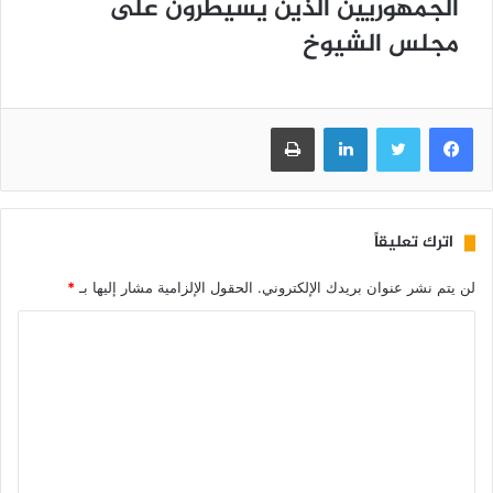
ﺍﻟﺠﻤﻬﻮﺭﻳﻴﻦ ﺍﻟﺬﻳﻦ ﻳﺴﻴﻄﺮﻭﻥ ﻋﻠﻰ
ﻣﺠﻠﺲ ﺍﻟﺸﻴﻮﺥ
فيسبوك
تويتر
لينكدإن
طباعة
اترك تعليقاً
لن يتم نشر عنوان بريدك الإلكتروني.
الحقول الإلزامية مشار إليها بـ
*