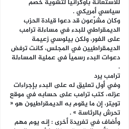
ﻟﻼﺳﺘﻌﺎﻧﺔ ﺑﺄﻭﻛﺮﺍﻧﻴﺎ ﻟﺘﺸﻮﻳﺔ ﺧﺼﻢ
ﺳﻴﺎﺳﻲ ﺃﻣﺮﻳﻜﻲ .
ﻭﻛﺎﻥ ﻣﺸﺮِّﻋﻮﻥ ﻗﺪ ﺩﻋﻮﺍ ﻗﻴﺎﺩﺓ ﺍﻟﺤﺰﺏ
ﺍﻟﺪﻳﻤﻘﺮﺍﻃﻲ ﻟﻠﺒﺪﺀ ﻓﻲ ﻣﺴﺎﺀﻟﺔ ﺗﺮﺍﻣﺐ
ﻋﻠﻰ ﺍﻟﻔﻮﺭ، ﻭﻟﻜﻦ ﺑﻴﻠﻮﺳﻲ ﺯﻋﻴﻤﺔ
ﺍﻟﺪﻳﻤﻘﺮﺍﻃﻴﻴﻦ ﻓﻲ ﺍﻟﻤﺠﻠﺲ، ﻛﺎﻧﺖ ﺗﺮﻓﺾ
ﺩﻋﻮﺍﺕ ﺍﻟﺒﺪﺀ ﺭﺳﻤﻴﺎً ﻓﻲ ﻋﻤﻠﻴﺔ ﺍﻟﻤﺴﺎﺀﻟﺔ
.
ﺗﺮﺍﻣﺐ ﻳﺮﺩ
ﻭﻓﻲ ﺃﻭﻝ ﺗﻌﻠﻴﻖ ﻟﻪ ﻋﻠﻰ ﺍﻟﺒﺪﺀ ﺑﺈﺟﺮﺍﺀﺍﺕ
ﻋﺰﻟﻪ، ﻛﺘﺐ ﺗﺮﺍﻣﺐ ﻋﻠﻰ ﺣﺴﺎﺑﻪ ﻓﻲ ﻣﻮﻗﻊ
ﺗﻮﻳﺘﺮ، ﺇﻥ ﻣﺎ ﻳﻘﻮﻡ ﺑﻪ ﺍﻟﺪﻳﻤﻘﺮﺍﻃﻴﻮﻥ ﻫﻮ ‏«
ﺗﺤﺮﺵ ﺑﺎﻟﺮﺋﺎﺳﺔ ‏» .
ﻭﺃﺿﺎﻑ ﻓﻲ ﺗﻐﺮﻳﺪﺓ ﺃﺧﺮﻯ : ﺇﻧﻪ ﻳﻮﻡ ﻣﻬﻢ