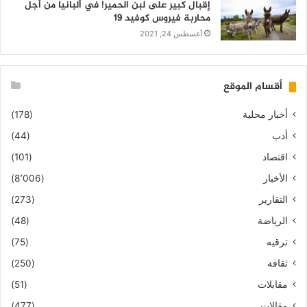
إقبال كبير على لبن الحمير! في ألبانيا من أجل
محاربة فيروس كوفيد 19
أغسطس 24, 2021
أقسام الموقع
أخبار محلية
(178)
أدب
(44)
اقتصاد
(101)
الأخبار
(8٬006)
التقارير
(273)
الرياضة
(48)
ترقيه
(75)
ثقافة
(250)
مقابلات
(51)
مقالات
(477)