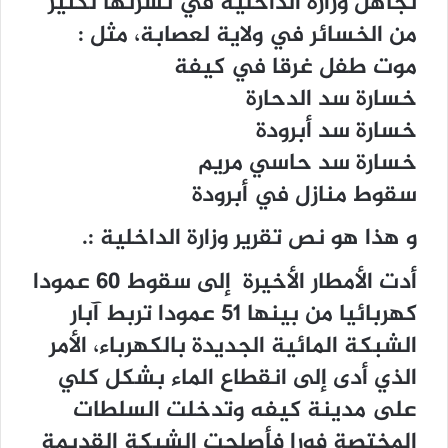
تجاهل وزارة الداخلية في نشرتها لكثير
من الخسائر في ولاية لعصابة، مثل :
موت طفل غرقا في كيفة
خسارة سد الدحارة
خسارة سد أبرودة
خسارة سد حاسي مريم
سقوط منازل في أبرودة
و هذا هو نص تقرير وزارة الداخلية :.
أدت الأمطار الأخيرة ﺇﻟﻰ ﺳﻘﻮﻁ 60 ﻋﻤﻮﺩﺍ
ﻛﻬﺮﺑﺎﺋﻴﺎ ﻣﻦ ﺑﻴﻨﻬﺎ 51 ﻋﻤﻮﺩﺍ ﺗﺮﺑﻂ ﺁﺑﺎﺭ
ﺍﻟﺸﺒﻜﺔ ﺍﻟﻤﺎﺋﻴﺔ ﺍﻟﺠﺪﻳﺪﺓ ﺑﺎﻟﻜﻬﺮﺑﺎﺀ، ﺍﻷﻣﺮ
ﺍﻟﺬﻱ ﺃﺩﻯ ﺇﻟﻰ ﺍﻧﻘﻄﺎﻉ ﺍﻟﻤﺎﺀ ﺑﺸﻜﻞ ﻛﻠﻲ
ﻋﻠﻰ ﻣﺪﻳﻨﺔ ﻛﻴﻔﻪ ﻭﺗﺪﺧﻠﺖ ﺍﻟﺴﻠﻄﺎﺕ
ﺍﻟﻤﺨﺘﺼﺔ ﻓﻮﺭﺍ ﻓﺄﺻﻠﺤﺖ ﺍﻟﺸﺒﻜﺔ ﺍﻟﻘﺪﻳﻤﺔ