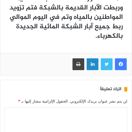
ﻭﺭﺑﻄﺖ ﺍﻵﺑﺎﺭ ﺍﻟﻘﺪﻳﻤﺔ ﺑﺎﻟﺸﺒﻜﺔ ﻓﺘﻢ ﺗﺰﻭﻳﺪ
ﺍﻟﻤﻮﺍﻃﻨﻴﻦ ﺑﺎﻟﻤﻴﺎﻩ ﻭﺗﻢ ﻓﻲ ﺍﻟﻴﻮﻡ ﺍﻟﻤﻮﺍﻟﻲ
ﺭﺑﻂ ﺟﻤﻴﻊ ﺁﺑﺎﺭ ﺍﻟﺸﺒﻜﺔ ﺍﻟﻤﺎﺋﻴﺔ ﺍﻟﺠﺪﻳﺪﺓ
ﺑﺎﻟﻜﻬﺮﺑﺎﺀ.
فيسبوك
تويتر
لينكدإن
طباعة
اترك تعليقاً
لن يتم نشر عنوان بريدك الإلكتروني.
الحقول الإلزامية مشار إليها بـ
*