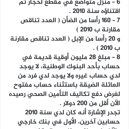
٦ – ﻣﻨﺰﻝ ﻣﺘﻮﺍﺿﻊ ﻓﻲ ﻣﻘﻄﻊ ﻟﺤﺠﺎﺭ ﺗﻢ
ﺍﻗﺘﻨﺎﺅﻩ ﺳﻨﺔ ٢٠١٠ .
٧ – ١٦٠ ﺭﺃﺳﺎ ﻣﻦ ﺍﻟﻀﺄﻥ ‏( ﺍﻟﻌﺪﺩ ﺗﻨﺎﻗﺺ
ﻣﻘﺎﺭﻧﺔ ﺏ ٢٠١٠ ‏)
ﻭ ٢٠ ﺭﺃﺳﺎ ﻣﻦ ﺍﻹﺑﻞ ‏( ﺍﻟﻌﺪﺩ ﺗﻨﺎﻗﺺ ﻣﻘﺎﺭﻧﺔ
ﺏ ٢٠١٠ ‏) .
٨ – ﻣﺒﻠﻎ ٢٨ ﻣﻠﻴﻮﻥ ﺃﻭﻗﻴﺔ ﻗﺪﻳﻤﺔ ﻓﻲ
ﺣﺴﺎﺏ ﺑﺄﺣﺪ ﺍﻟﺒﻨﻮﻙ ﺍﻟﻮﻃﻨﻴﺔ، ﻻ ﻳﻮﺟﺪ
ﻟﺪﻱ ﺣﺴﺎﺏ ﻏﻴﺮﻩ ﻭﻻ ﻳﻮﺟﺪ ﻟﺪﻱ ﻓﺮﺩ ﻣﻦ
ﺍﻟﻌﺎﺋﻠﺔ ﺍﻟﻀﻴﻘﺔ ﺑﺎﺳﺘﺜﻨﺎﺀ ﺣﺴﺎﺏ ﻣﻔﺘﻮﺡ
ﻟﻐﺮﺽ ﺩﻓﻊ ﺗﻜﺎﻟﻴﻒ ﺍﻟﺘﺄﻣﻴﻦ ﺍﻟﺼﺤﻲ ﺭﺻﻴﺪﻩ
ﺍﻵﻥ ﺃﻗﻞ ﻣﻦ ٢٠٠ ﺩﻭﻻﺭ .
ﺗﺠﺪﺭ ﺍﻹﺷﺎﺭﺓ ﺃﻧﻪ ﻛﺎﻥ ﻟﺪﻱ ﺳﻨﺔ ٢٠١٠
ﺣﺴﺎﺑﻴﻦ ﺁﺧﺮﻳﻦ، ﺍﻷﻭﻝ ﻓﻲ ﺑﻨﻚ ﺧﺎﺭﺟﻲ