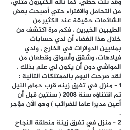
ﻭﻗﺪ ﻧﻠﺖ ﺣﻈﻲ، ﻛﻤﺎ ﻧﺎﻟﻪ ﺍﻟﻜﺜﻴﺮﻭﻥ ﻣﺜﻠﻲ،
ﻣﻦ ﺍﻟﺘﺤﺎﻣﻞ ﻭﺍﻻﻓﺘﺮﺍﺀ ﺣﺘﻲ ﺃﺻﺒﺤﺖ ﺑﻌﺾ
ﺍﻟﺸﺎﺋﻌﺎﺕ ﺣﻘﻴﻘﺔ ﻋﻨﺪ ﺍﻟﻜﺜﻴﺮ ﻣﻦ
ﺍﻟﻄﻴﺒﻴﻦ ﺍﻟﺨﻴﺮﻳﻦ . ﻓﻜﻢ ﻣﺮﺓ ﺍﻛﺘﺸﻒ ﻣﻦ
ﺧﻼﻝ ﻫﺬﺍ ﺍﻟﻔﻀﺎﺀ ﺃﻥ ﻟﺪﻱ ﺣﺴﺎﺑﺎﺕ
ﺑﻤﻼﻳﻴﻦ ﺍﻟﺪﻭﻻﺭﺍﺕ ﻓﻲ ﺍﻟﺨﺎﺭﺝ , ﻭﻟﺪﻱ
ﻓﻴﻼﻫﺎﺕ، ﻭﺷﻘﻖ ﻭﺃﺳﻮﺍﻕ ﻭﻗﻄﻌﺎﻥ ﻣﻦ
ﺍﻟﻤﻮﺍﺷﻲ ﺩﻭﻥ ﺃﻥ ﻳﻜﻮﻥ ﻟﻲ ﻋﻠﻢ ﺑﺬﻟﻚ .
ﻟﻘﺪ ﺻﺮﺣﺖ ﺍﻟﻴﻮﻡ ﺑﺎﻟﻤﻤﺘﻠﻜﺎﺕ ﺍﻟﺘﺎﻟﻴﺔ :
١ – ﻣﻨﺰﻝ ﻓﻲ ﺗﻔﺮﻕ ﺯﻳﻨﻪ ﻗﺮﺏ ﺣﻤﺎﻡ ﺍﻟﻨﻴﻞ
ﺗﻢ ﺍﻗﺘﻨﺎﺅﻩ ﺳﻨﺔ ٢٠٠٨ ‏( ﺳﻨﺘﻴﻦ ﻗﺒﻞ ﺃﻥ
ﺃﻋﻴﻦ ﻣﺪﻳﺮﺍ ﻋﺎﻣﺎ ﻟﻠﻀﺮﺍﺋﺐ ‏) ﻭﻫﻮ ﺍﻵﻥ ﻣﺆﺟﺮ
.
٢ – ﻣﻨﺰﻝ ﻓﻲ ﺗﻔﺮﻕ ﺯﻳﻨﺔ ﻣﻨﻄﻘﺔ ﺍﻟﻨﺠﺎﺡ