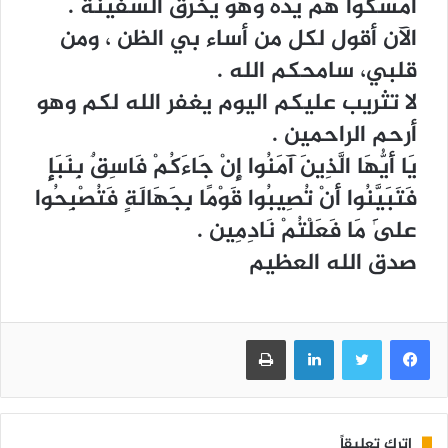
ﺃﻣﺴﻜﻮﺍ ﻫﻢ ﻳﺪﻩ ﻭﻫﻮ ﻳﺨﺮﻕ ﺍﻟﺴﻔﻴﻨﺔ .
ﺍﻵﻥ ﺃﻗﻮﻝ ﻟﻜﻞ ﻣﻦ ﺃﺳﺎﺀ ﺑﻲ ﺍﻟﻈﻦ ، ﻭﻣﻦ
ﻗﻠﺒﻲ، ﺳﺎﻣﺤﻜﻢ ﺍﻟﻠﻪ .
ﻻ ﺗﺜﺮﻳﺐ ﻋﻠﻴﻜﻢ ﺍﻟﻴﻮﻡ ﻳﻐﻔﺮ ﺍﻟﻠﻪ ﻟﻜﻢ ﻭﻫﻮ
ﺃﺭﺣﻢ ﺍﻟﺮﺍﺣﻤﻴﻦ .
ﻳَﺎ ﺃَﻳُّﻬَﺎ ﺍﻟَّﺬِﻳﻦَ ﺁﻣَﻨُﻮﺍ ﺇِﻥْ ﺟَﺎﺀَﻛُﻢْ ﻓَﺎﺳِﻖٌ ﺑِﻨَﺒَﺈٍ
ﻓَﺘَﺒَﻴَّﻨُﻮﺍ ﺃَﻥْ ﺗُﺼِﻴﺒُﻮﺍ ﻗَﻮْﻣًﺎ ﺑِﺠَﻬَﺎﻟَﺔٍ ﻓَﺘُﺼْﺒِﺤُﻮﺍ
ﻋَﻠَﻰٰ ﻣَﺎ ﻓَﻌَﻠْﺘُﻢْ ﻧَﺎﺩِﻣِﻴﻦ .
ﺻﺪﻕ ﺍﻟﻠﻪ ﺍﻟﻌﻈﻴﻢ
فيسبوك
تويتر
لينكدإن
طباعة
اترك تعليقاً