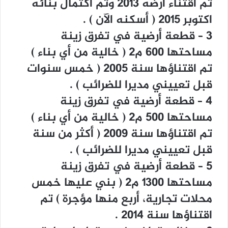
ﺗﻢ ﺍﻗﺘﻨﺎﺀ ﺃﺭﺿﻪ ٢٠١٣ ﻭﺗﻢ ﺍﻛﺘﻤﺎﻝ ﺑﻨﺎﺋﻪ
ﺍﻛﺘﻮﺑﺮ ٢٠١٥ ‏( ﺃﺳﻜﻨﻪ ﺍﻵﻥ ‏) .
٣ – ﻗﻄﻌﺔ ﺃﺭﺿﻴﺔ ﻓﻲ ﺗﻔﺮﻕ ﺯﻳﻨﺔ
ﻣﺴﺎﺣﺘﻬﺎ ٦٠٠ ﻡ٢ ‏( ﺧﺎﻟﻴﺔ ﻣﻦ ﺃﻱ ﺑﻨﺎﺀ ‏)
ﺗﻢ ﺍﻗﺘﻨﺎﺅﻫﺎ ﺳﻨﺔ ٢٠٠٥ ‏( ﺧﻤﺲ ﺳﻨﻮﺍﺕ
ﻗﺒﻞ ﺗﻌﻴﻴﻨﻲ ﻣﺪﻳﺮﺍ ﻟﻠﻀﺮﺍﺋﺐ ‏) .
٤ – ﻗﻄﻌﺔ ﺃﺭﺿﻴﺔ ﻓﻲ ﺗﻔﺮﻕ ﺯﻳﻨﺔ
ﻣﺴﺎﺣﺘﻬﺎ ٥٠٠ ﻡ٢ ‏( ﺧﺎﻟﻴﺔ ﻣﻦ ﺃﻱ ﺑﻨﺎﺀ ‏)
ﺗﻢ ﺍﻗﺘﻨﺎﺅﻫﺎ ﺳﻨﺔ ٢٠٠٩ ‏( ﺃﻛﺜﺮ ﻣﻦ ﺳﻨﺔ
ﻗﺒﻞ ﺗﻌﻴﻴﻨﻲ ﻣﺪﻳﺮﺍ ﻟﻠﻀﺮﺍﺋﺐ ‏) .
٥ – ﻗﻄﻌﺔ ﺃﺭﺿﻴﺔ ﻓﻲ ﺗﻔﺮﻕ ﺯﻳﻨﺔ
ﻣﺴﺎﺣﺘﻬﺎ ١٣٠٠ ﻡ٢ ‏( ﺑﻨﻲ ﻋﻠﻴﻬﺎ ﺧﻤﺲ
ﻣﺤﻼﺕ ﺗﺠﺎﺭﻳﺔ، ﺃﺭﺑﻊ ﻣﻨﻬﺎ ﻣﺆﺟﺮﺓ ‏) ﺗﻢ
ﺍﻗﺘﻨﺎﺅﻫﺎ ﺳﻨﺔ ٢٠١٤ .