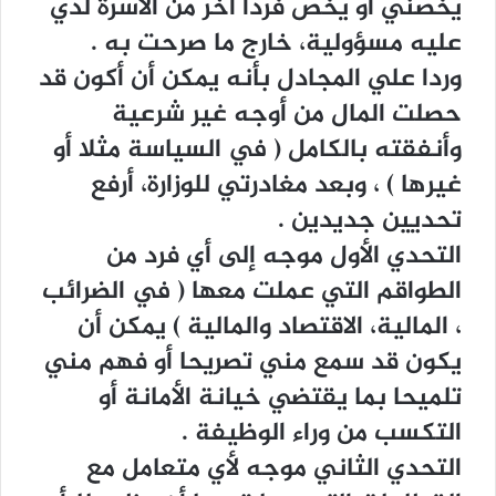
ﻳﺨﺼﻨﻲ ﺃﻭ ﻳﺨﺺ ﻓﺮﺩﺍ ﺁﺧﺮ ﻣﻦ ﺍﻷﺳﺮﺓ ﻟﺪﻱ
ﻋﻠﻴﻪ ﻣﺴﺆﻭﻟﻴﺔ، ﺧﺎﺭﺝ ﻣﺎ ﺻﺮﺣﺖ ﺑﻪ .
ﻭﺭﺩﺍ ﻋﻠﻲ ﺍﻟﻤﺠﺎﺩﻝ ﺑﺄﻧﻪ ﻳﻤﻜﻦ ﺃﻥ ﺃﻛﻮﻥ ﻗﺪ
ﺣﺼﻠﺖ ﺍﻟﻤﺎﻝ ﻣﻦ ﺃﻭﺟﻪ ﻏﻴﺮ ﺷﺮﻋﻴﺔ
ﻭﺃﻧﻔﻘﺘﻪ ﺑﺎﻟﻜﺎﻣﻞ ‏( ﻓﻲ ﺍﻟﺴﻴﺎﺳﺔ ﻣﺜﻼ ﺃﻭ
ﻏﻴﺮﻫﺎ ‏) ، ﻭﺑﻌﺪ ﻣﻐﺎﺩﺭﺗﻲ ﻟﻠﻮﺯﺍﺭﺓ، ﺃﺭﻓﻊ
ﺗﺤﺪﻳﻴﻦ ﺟﺪﻳﺪﻳﻦ .
ﺍﻟﺘﺤﺪﻱ ﺍﻷﻭﻝ ﻣﻮﺟﻪ ﺇﻟﻰ ﺃﻱ ﻓﺮﺩ ﻣﻦ
ﺍﻟﻄﻮﺍﻗﻢ ﺍﻟﺘﻲ ﻋﻤﻠﺖ ﻣﻌﻬﺎ ‏( ﻓﻲ ﺍﻟﻀﺮﺍﺋﺐ
، ﺍﻟﻤﺎﻟﻴﺔ، ﺍﻻﻗﺘﺼﺎﺩ ﻭﺍﻟﻤﺎﻟﻴﺔ ‏) ﻳﻤﻜﻦ ﺃﻥ
ﻳﻜﻮﻥ ﻗﺪ ﺳﻤﻊ ﻣﻨﻲ ﺗﺼﺮﻳﺤﺎ ﺃﻭ ﻓﻬﻢ ﻣﻨﻲ
ﺗﻠﻤﻴﺤﺎ ﺑﻤﺎ ﻳﻘﺘﻀﻲ ﺧﻴﺎﻧﺔ ﺍﻷﻣﺎﻧﺔ ﺃﻭ
ﺍﻟﺘﻜﺴﺐ ﻣﻦ ﻭﺭﺍﺀ ﺍﻟﻮﻇﻴﻔﺔ .
ﺍﻟﺘﺤﺪﻱ ﺍﻟﺜﺎﻧﻲ ﻣﻮﺟﻪ ﻷﻱ ﻣﺘﻌﺎﻣﻞ ﻣﻊ