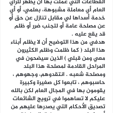
ﺍﻟﻘﻄﺎﻋﺎﺕ ﺍﻟﺘﻲ ﻋﻤﻠﺖ ﺑﻬﺎ ﺃﻥ ﻳﻈﻬﺮ ﻟﻠﺮﺃﻱ
ﺍﻟﻌﺎﻡ ﺃﻱ ﻣﻌﺎﻣﻠﺔ ﻣﺸﺒﻮﻫﺔ، ﺑﻌﻠﻤﻲ، ﺃﻭ ﺃﻱ
ﺧﺪﻣﺔ ﺃﺳﺪﺍﻫﺎ ﻟﻲ ﻣﻘﺎﺑﻞ ﺗﻨﺎﺯﻝ ﻋﻦ ﺣﻖ ﺃﻭ
ﻋﻦ ﻣﺼﻠﺤﺔ ﻋﺎﻣﺔ ﺃﻭ ﻟﺘﺠﻨﺐ ﺿﺮﺭ ﺃﻭ ﻇﻠﻢ
ﻗﺪ ﻳﻘﻊ ﻋﻠﻴﻪ .
ﻫﺪﻓﻲ ﻣﻦ ﻫﺬﺍ ﺍﻟﺘﻮﺿﻴﺢ ﺃﻥ ﻻ ﻳﻈﻠﻢ ﺃﺑﻨﺎﺀ
ﻫﺬﺍ ﺍﻟﺒﻠﺪ ‏( ﻛﻤﺎ ﻇﻠﻤﺖ ﻭﻇﻠﻢ ﺍﻟﻜﺜﻴﺮﻭﻥ
ﻣﻌﻲ ﻭﻣﻦ ﻗﺒﻠﻲ ‏) ﺍﻟﺬﻳﻦ ﺳﻴﻀﺤﻮﻥ ﻓﻲ
ﺍﻟﻤﺮﺍﺣﻞ ﺍﻟﻘﺎﺩﻣﺔ ﻟﻤﺼﻠﺤﺔ ﻫﺬﺍ ﺍﻟﺒﻠﺪ
ﻭﻣﺼﻠﺤﺔ ﺷﻌﺒﻪ . ﺍﻧﺘﻘﺪﻭﻫﻢ، ﻭﺟﻬﻮﻫﻢ ،
ﺣﺎﺳﺒﻮﻫﻢ ، ﺗﺎﺑﻌﻮﺍ ﻛﻞ ﺻﻐﻴﺮﺓ ﻭﻛﺒﻴﺮﺓ
ﻳﻘﻮﻣﻮﻥ ﺑﻬﺎ ﻓﻲ ﺍﻟﻤﺠﺎﻝ ﺍﻟﻌﺎﻡ ﻟﻜﻦ ﺑﺎﻟﻠﻪ
ﻋﻠﻴﻜﻢ ﻻ ﺗﺴﺎﻫﻤﻮﺍ ﻓﻲ ﺗﺮﻭﻳﺞ ﺍﻟﺸﺎﺋﻌﺎﺕ
ﺗﺼﺪﻳﻖ ﺍﻷﺣﻜﺎﻡ ﺍﻟﺘﻲ ﻳﺼﺪﺭﻫﺎ ﻋﻠﻴﻬﻢ ﻣﻦ