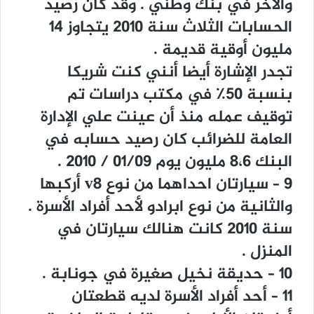
ﻭﺍﻵﺧﺮ ﻓﻲ ﺑﻨﻚ ﻭﻃﻨﻲ . ﻭﻗﺪ ﻛﺎﻥ ﺭﺻﻴﺪ
ﺍﻟﺤﺴﺎﺑﺎﺕ ﺍﻟﺜﻼﺙ ﺳﻨﺔ ٢٠١٠ ﻳﺘﺠﺎﻭﺯ ١٤
ﻣﻠﻴﻮﻥ ﺃﻭﻗﻴﺔ ﻗﺪﻳﻤﺔ .
ﺗﺠﺪﺭ ﺍﻹﺷﺎﺭﺓ ﺃﻳﻀﺎ ﺃﻧﻨﻲ ﻛﻨﺖ ﺷﺮﻳﻜﺎ
ﺑﻨﺴﺒﺔ ٥٠٪؜ ﻓﻲ ﻣﻜﺘﺐ ﺩﺭﺍﺳﺎﺕ ﺗﻢ
ﺗﻮﻗﻴﻒ ﻋﻤﻠﻪ ﻣﻨﺬ ﺃﻥ ﻋﻴﻨﺖ ﻋﻠﻲ ﺍﻹﺩﺍﺭﺓ
ﺍﻟﻌﺎﻣﺔ ﻟﻠﻀﺮﺍﺋﺐ ﻛﺎﻥ ﺭﺻﻴﺪ ﺣﺴﺎﺑﻪ ﻓﻲ
ﺍﻟﺒﻨﻚ ٨،٦ ﻣﻠﻴﻮﻥ ﻳﻮﻡ ٠١/٠٩ / ٢٠١٠ .
٩ – ﺳﻴﺎﺭﺗﺎﻥ ﺍﺣﺪﺍﻫﻤﺎ ﻣﻦ ﻧﻮﻉ v8 ﺃﺭﻛﺒﻬﺎ
ﻭﺍﻟﺜﺎﻧﻴﺔ ﻣﻦ ﻧﻮﻉ ﺍﺑﺮﺍﺩﻭ ﻷﺣﺪ ﺃﻓﺮﺍﺩ ﺍﻷﺳﺮﺓ .
ﺳﻨﺔ ٢٠١٠ ﻛﺎﻧﺖ ﻫﻨﺎﻟﻚ ﺳﻴﺎﺭﺗﺎﻥ ﻓﻲ
ﺍﻟﻤﻨﺰﻝ .
١٠ – ﺣﺪﻳﻘﺔ ﻧﺨﻴﻞ ﺻﻐﻴﺮﺓ ﻓﻲ ﺟﻮﻧﺎﺑﺔ .
١١ – ﺃﺣﺪ ﺃﻓﺮﺍﺩ ﺍﻷﺳﺮﺓ ﻟﺪﻳﻪ ﻗﻄﻌﺘﺎﻥ