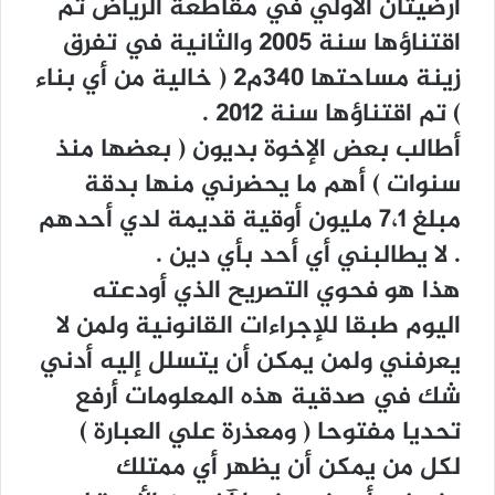
ﺃﺭﺿﻴﺘﺎﻥ ﺍﻷﻭﻟﻲ ﻓﻲ ﻣﻘﺎﻃﻌﺔ ﺍﻟﺮﻳﺎﺽ ﺗﻢ
ﺍﻗﺘﻨﺎﺅﻫﺎ ﺳﻨﺔ ٢٠٠٥ ﻭﺍﻟﺜﺎﻧﻴﺔ ﻓﻲ ﺗﻔﺮﻕ
ﺯﻳﻨﺔ ﻣﺴﺎﺣﺘﻬﺎ ٣٤٠ﻡ٢ ‏( ﺧﺎﻟﻴﺔ ﻣﻦ ﺃﻱ ﺑﻨﺎﺀ
‏) ﺗﻢ ﺍﻗﺘﻨﺎﺅﻫﺎ ﺳﻨﺔ ٢٠١٢ .
ﺃﻃﺎﻟﺐ ﺑﻌﺾ ﺍﻹﺧﻮﺓ ﺑﺪﻳﻮﻥ ‏( ﺑﻌﻀﻬﺎ ﻣﻨﺬ
ﺳﻨﻮﺍﺕ ‏) ﺃﻫﻢ ﻣﺎ ﻳﺤﻀﺮﻧﻲ ﻣﻨﻬﺎ ﺑﺪﻗﺔ
ﻣﺒﻠﻎ ٧،١ ﻣﻠﻴﻮﻥ ﺃﻭﻗﻴﺔ ﻗﺪﻳﻤﺔ ﻟﺪﻱ ﺃﺣﺪﻫﻢ
. ﻻ ﻳﻄﺎﻟﺒﻨﻲ ﺃﻱ ﺃﺣﺪ ﺑﺄﻱ ﺩﻳﻦ .
ﻫﺬﺍ ﻫﻮ ﻓﺤﻮﻱ ﺍﻟﺘﺼﺮﻳﺢ ﺍﻟﺬﻱ ﺃﻭﺩﻋﺘﻪ
ﺍﻟﻴﻮﻡ ﻃﺒﻘﺎ ﻟﻺﺟﺮﺍﺀﺍﺕ ﺍﻟﻘﺎﻧﻮﻧﻴﺔ ﻭﻟﻤﻦ ﻻ
ﻳﻌﺮﻓﻨﻲ ﻭﻟﻤﻦ ﻳﻤﻜﻦ ﺃﻥ ﻳﺘﺴﻠﻞ ﺇﻟﻴﻪ ﺃﺩﻧﻲ
ﺷﻚ ﻓﻲ ﺻﺪﻗﻴﺔ ﻫﺬﻩ ﺍﻟﻤﻌﻠﻮﻣﺎﺕ ﺃﺭﻓﻊ
ﺗﺤﺪﻳﺎ ﻣﻔﺘﻮﺣﺎ ‏( ﻭﻣﻌﺬﺭﺓ ﻋﻠﻲ ﺍﻟﻌﺒﺎﺭﺓ ‏)
ﻟﻜﻞ ﻣﻦ ﻳﻤﻜﻦ ﺃﻥ ﻳﻈﻬﺮ ﺃﻱ ﻣﻤﺘﻠﻚ