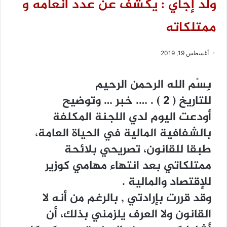
ولد إجاي : يكشف عن عدد أنعامه و
ممتلكاته
أغسطس 19, 2019
ﺑِﺴْﻢ ﺍﻟﻠﻪ ﺍﻟﺮﺣﻤﻦ ﺍﻟﺮﺣﻴﻢ
ﻟﻠﺘﺎﺭﻳﺦ ‏( ٢ ‏) . …. ﺧﺒﺮ … ﻭﺗﻮﺿﻴﺢ
ﺃﻭﺩﻋﺖ ﺍﻟﻴﻮﻡ ﻟﺪﻱ ﺍﻟﻠﺠﻨﺔ ﺍﻟﻤﻜﻠﻔﺔ
ﺑﺎﻟﺸﻔﺎﻓﻴﺔ ﺍﻟﻤﺎﻟﻴﺔ ﻓﻲ ﺍﻟﺤﻴﺎﺓ ﺍﻟﻌﺎﻣﺔ،
ﻃﺒﻘﺎ ﻟﻠﻘﺎﻧﻮﻥ، ﺗﺼﺮﻳﺤﻲ ﺑﻼﺋﺤﺔ
ﻣﻤﺘﻠﻜﺎﺗﻲ ﺑﻌﺪ ﺍﻧﺘﻬﺎﺀ ﻣﻬﺎﻣﻲ ﻛﻮﺯﻳﺮ
ﻟﻺﻗﺘﺼﺎﺩ ﻭﺍﻟﻤﺎﻟﻴﺔ .
ﻭﻗﺪ ﻗﺮﺭﺕ ﺑﺈﺭﺍﺩﺗﻲ , ﺑﺎﻟﺮﻏﻢ ﻣﻦ ﺃﻧﻪ ﻻ
ﺍﻟﻘﺎﻧﻮﻥ ﻭﻻ ﺍﻟﻌﺮﻑ ﻳﻠﺰﻣﻨﻲ ﺑﺬﻟﻚ، ﺃﻥ