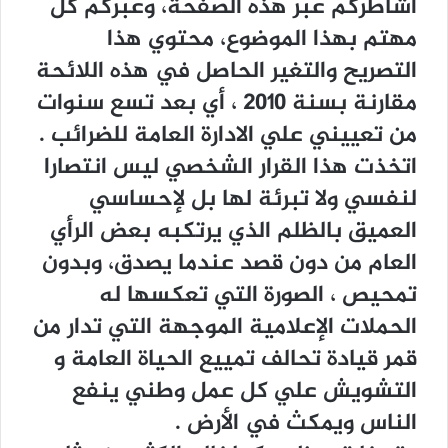
ﺃﺷﺎﻃﺮﻛﻢ ﻋﺒﺮ ﻫﺬﻩ ﺍﻟﺼﻔﺤﺔ، ﻭﻋﺒﺮﻛﻢ ﻛﻞ
ﻣﻬﺘﻢ ﺑﻬﺬﺍ ﺍﻟﻤﻮﺿﻮﻉ، ﻣﺤﺘﻮﻱ ﻫﺬﺍ
ﺍﻟﺘﺼﺮﻳﺢ ﻭﺍﻟﺘﻐﻴﺮ ﺍﻟﺤﺎﺻﻞ ﻓﻲ ﻫﺬﻩ ﺍﻟﻼﺋﺤﺔ
ﻣﻘﺎﺭﻧﺔ ﺑﺴﻨﺔ ٢٠١٠ ، ﺃﻱ ﺑﻌﺪ ﺗﺴﻊ ﺳﻨﻮﺍﺕ
ﻣﻦ ﺗﻌﻴﻴﻨﻲ ﻋﻠﻲ ﺍﻻﺩﺍﺭﺓ ﺍﻟﻌﺎﻣﺔ ﻟﻠﻀﺮﺍﺋﺐ .
ﺍﺗﺨﺬﺕ ﻫﺬﺍ ﺍﻟﻘﺮﺍﺭ ﺍﻟﺸﺨﺼﻲ ﻟﻴﺲ ﺍﻧﺘﺼﺎﺭﺍ
ﻟﻨﻔﺴﻲ ﻭﻻ ﺗﺒﺮﺋﺔ ﻟﻬﺎ ﺑﻞ ﻹﺣﺴﺎﺳﻲ
ﺍﻟﻌﻤﻴﻖ ﺑﺎﻟﻈﻠﻢ ﺍﻟﺬﻱ ﻳﺮﺗﻜﺒﻪ ﺑﻌﺾ ﺍﻟﺮﺃﻱ
ﺍﻟﻌﺎﻡ ﻣﻦ ﺩﻭﻥ ﻗﺼﺪ ﻋﻨﺪﻣﺎ ﻳﺼﺪﻕ، ﻭﺑﺪﻭﻥ
ﺗﻤﺤﻴﺺ ، ﺍﻟﺼﻮﺭﺓ ﺍﻟﺘﻲ ﺗﻌﻜﺴﻬﺎ ﻟﻪ
ﺍﻟﺤﻤﻼﺕ ﺍﻹﻋﻼﻣﻴﺔ ﺍﻟﻤﻮﺟﻬﺔ ﺍﻟﺘﻲ ﺗﺪﺍﺭ ﻣﻦ
ﻗﻤﺮ ﻗﻴﺎﺩﺓ ﺗﺤﺎﻟﻒ ﺗﻤﻴﻴﻊ ﺍﻟﺤﻴﺎﺓ ﺍﻟﻌﺎﻣﺔ ﻭ
ﺍﻟﺘﺸﻮﻳﺶ ﻋﻠﻲ ﻛﻞ ﻋﻤﻞ ﻭﻃﻨﻲ ﻳﻨﻔﻊ
ﺍﻟﻨﺎﺱ ﻭﻳﻤﻜﺚ ﻓﻲ ﺍﻷﺭﺽ .