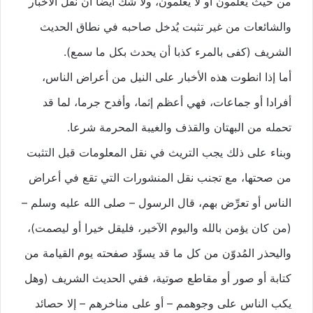
من حيث يعلمون أو لا يعلمون، ولا شك أيضا أن نقل الأخبار
والشائعات من غير تثبت يُدخل صاحبه في نطاق الحديث
الشريف (كفى بالمرء كذبا أن يحدث بكل ما سمع).
أما إذا انطوت هذه الأخبار على النيل من أعراض الناس،
أفرادا أو جماعات، فهي أعظم إثما، وأفدح جرما، لما قد
تحمله من البهتان والقذف والغيبة المحرمة شرعا.
وبناء على ذلك يجب التريث في نقل المعلومات قبل التثبت
من صحتها، مع تجنب نقل المنشورات التي تقع في أعراض
الناس أو تعرِّض بهم، قال الرسول – صلى الله عليه وسلم –
(من كان يؤمن بالله واليوم الآخير، فليقل خيرا أو ليصمت)،
واليحذر المُدوّن من كل ما قد يسوِّد صفحته يوم القيامة من
كتابة أو صور أو مقاطع صوتية، ففي الحديث الشريف (وهل
يكب الناس على وجوهمم – أو على مناخرهم – إلا حصائد