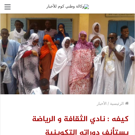
الق
الرئيسية
/
الأخبار
كيفه : نادي الثقافة و الرياضة
يستأنف دوراته التكوينية