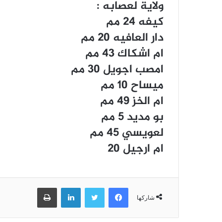
ﻭﻻﻳﺔ ﻟﻌﺼﺎﺑﻪ :
ﻛﻴﻔﻪ 24 ﻣﻢ
ﺩﺍﺭ ﺍﻟﻌﺎﻓﻴﻪ 20 ﻣﻢ
ﺍﻡ ﺍﺷﻜﺎﻙ 43 ﻣﻢ
ﺍﻣﺼﺐ ﺍﺟﻮﻳﻞ 30 ﻣﻢ
ﻣﻴﺴﺎﺡ 10 ﻣﻢ
ﺍﻡ ﺍﻟﺨﺰ 49 ﻣﻢ
ﺑﻮ ﻣﺪﻳﺪ 5 ﻣﻢ
ﻟﻌﻮﻳﺴﻲ 45 ﻣﻢ
ﺍﻡ ﺍﺭﺟﻴﻞ 20
فيسبوك
تويتر
لينكدإن
طباعة
شاركها