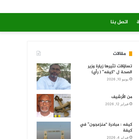
ة
اتصل بنا
مقالات
تساؤلات تثيرها زيارة وزير
الصحة ل “كيفه” ( رأي)
يونيو 10, 2026
من الأرشيف
فبراير 12, 2026
كيفه : مبادرة “منزعجون” في
كيفة
فبراير 4, 2026