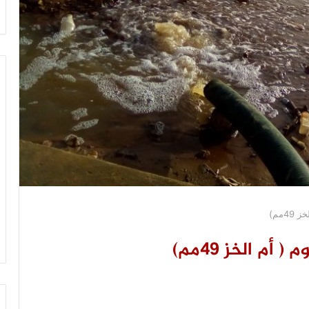
4مم)
أم الخز 49مم)