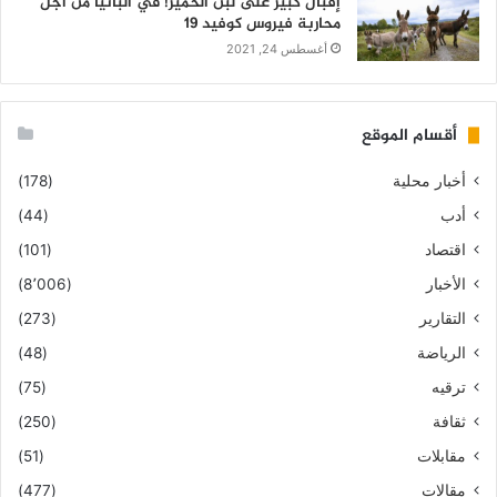
إقبال كبير على لبن الحمير! في ألبانيا من أجل
محاربة فيروس كوفيد 19
أغسطس 24, 2021
أقسام الموقع
أخبار محلية
(178)
أدب
(44)
اقتصاد
(101)
الأخبار
(8٬006)
التقارير
(273)
الرياضة
(48)
ترقيه
(75)
ثقافة
(250)
مقابلات
(51)
مقالات
(477)