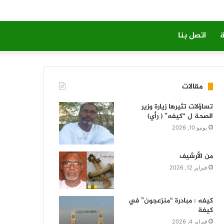
ة
اتصل بنا
مقالات
تساؤلات تثيرها زيارة وزير
الصحة ل “كيفه” ( رأي)
يونيو 10, 2026
من الأرشيف
فبراير 12, 2026
كيفه : مبادرة “منزعجون” في
كيفة
فبراير 4, 2026