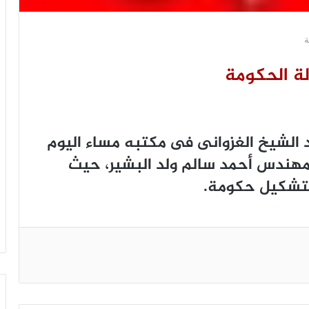
ة
ة الحكومة
ﺍﻟﺸﻴﺦ ﺍﻟﻐﺰﻭﺍﻧﻰ ﻓﻰ ﻣﻜﺘﺒﻪ مساء ﺍﻟﻴﻮﻡ
 ﺍﻟﻮﺯﻳﺮ ﺍﻷﻭﻝ ﺍﻟﻤﻬﻨﺪﺱ ﺃﺣﻤﺪ ﺳﺎﻟﻢ ﻭﻟﺪ ﺍﻟﺒﺸﻴﺮ، ﺣﻴﺚ
ﻟﺘﺸﻜﻴﻞ ﺣﻜﻮﻣﺔ.