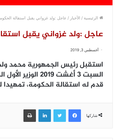
الرئيسية
/
الأخبار
/
عاجل :ولد غزواني يقبل استقالة الحكوم
عاجل :ولد غزواني يقبل استقال
أغسطس 3, 2019
ﺍﺳﺘﻘﺒﻞ ﺭﺋﻴﺲ ﺍﻟﺠﻤﻬﻮﺭﻳﺔ ﻣﺤﻤﺪ ﻭﻟﺪ 
ﺍﻟﺴﺒﺖ 3 ﺃﻏﺸﺖ 2019
ﻗﺪﻡ ﻟﻪ ﺍﺳﺘﻘﺎﻟﺔ ﺍﻟﺤﻜﻮﻣﺔ، ﺗﻤﻬﻴﺪﺍ 
فيسبوك
تويتر
لينكدإن
طباعة
شاركها