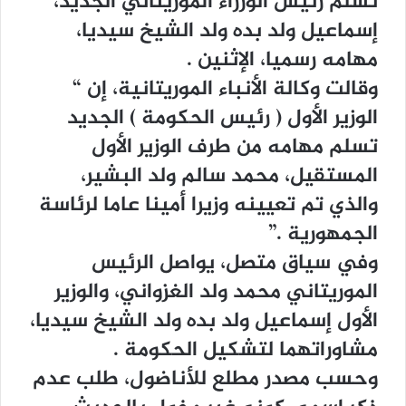
ﺗﺴﻠﻢ ﺭﺋﻴﺲ ﺍﻟﻮﺯﺭﺍﺀ ﺍﻟﻤﻮﺭﻳﺘﺎﻧﻲ ﺍﻟﺠﺪﻳﺪ،
ﺇﺳﻤﺎﻋﻴﻞ ﻭﻟﺪ ﺑﺪﻩ ﻭﻟﺪ ﺍﻟﺸﻴﺦ ﺳﻴﺪﻳﺎ،
ﻣﻬﺎﻣﻪ ﺭﺳﻤﻴﺎ، ﺍﻹﺛﻨﻴﻦ .
ﻭﻗﺎﻟﺖ ﻭﻛﺎﻟﺔ ﺍﻷﻧﺒﺎﺀ ﺍﻟﻤﻮﺭﻳﺘﺎﻧﻴﺔ، ﺇﻥ “
ﺍﻟﻮﺯﻳﺮ ﺍﻷﻭﻝ ‏( ﺭﺋﻴﺲ ﺍﻟﺤﻜﻮﻣﺔ ‏) ﺍﻟﺠﺪﻳﺪ
ﺗﺴﻠﻢ ﻣﻬﺎﻣﻪ ﻣﻦ ﻃﺮﻑ ﺍﻟﻮﺯﻳﺮ ﺍﻷﻭﻝ
ﺍﻟﻤﺴﺘﻘﻴﻞ، ﻣﺤﻤﺪ ﺳﺎﻟﻢ ﻭﻟﺪ ﺍﻟﺒﺸﻴﺮ،
ﻭﺍﻟﺬﻱ ﺗﻢ ﺗﻌﻴﻴﻨﻪ ﻭﺯﻳﺮﺍ ﺃﻣﻴﻨﺎ ﻋﺎﻣﺎ ﻟﺮﺋﺎﺳﺔ
ﺍﻟﺠﻤﻬﻮﺭﻳﺔ .”
ﻭﻓﻲ ﺳﻴﺎﻕ ﻣﺘﺼﻞ، ﻳﻮﺍﺻﻞ ﺍﻟﺮﺋﻴﺲ
ﺍﻟﻤﻮﺭﻳﺘﺎﻧﻲ ﻣﺤﻤﺪ ﻭﻟﺪ ﺍﻟﻐﺰﻭﺍﻧﻲ، ﻭﺍﻟﻮﺯﻳﺮ
ﺍﻷﻭﻝ ﺇﺳﻤﺎﻋﻴﻞ ﻭﻟﺪ ﺑﺪﻩ ﻭﻟﺪ ﺍﻟﺸﻴﺦ ﺳﻴﺪﻳﺎ،
ﻣﺸﺎﻭﺭﺍﺗﻬﻤﺎ ﻟﺘﺸﻜﻴﻞ ﺍﻟﺤﻜﻮﻣﺔ .
ﻭﺣﺴﺐ ﻣﺼﺪﺭ ﻣﻄﻠﻊ ﻟﻸﻧﺎﺿﻮﻝ، ﻃﻠﺐ ﻋﺪﻡ