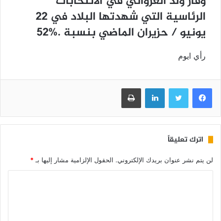
ﻭﻓﺎﺯ ﻭﻟﺪ ﺍﻟﻐﺰﻭﺍﻧﻲ ﻓﻲ ﺍﻻﻧﺘﺨﺎﺑﺎﺕ
ﺍﻟﺮﺋﺎﺳﻴﺔ ﺍﻟﺘﻲ ﺷﻬﺪﺗﻬﺎ ﺍﻟﺒﻼﺩ ﻓﻲ 22
ﻳﻮﻧﻴﻮ / ﺣﺰﻳﺮﺍﻥ ﺍﻟﻤﺎﺿﻲ ﺑﻨﺴﺒﺔ .%52
رأي ايوم
فيسبوك
تويتر
لينكدإن
طباعة
اترك تعليقاً
لن يتم نشر عنوان بريدك الإلكتروني.
الحقول الإلزامية مشار إليها بـ
*