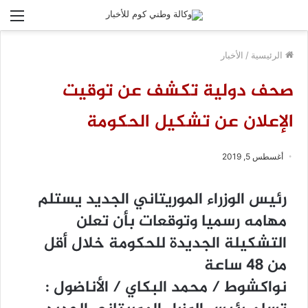
الق
الرئيسية
/
الأخبار
صحف دولية تكشف عن توقيت
الإعلان عن تشكيل الحكومة
أغسطس 5, 2019
ﺭﺋﻴﺲ ﺍﻟﻮﺯﺭﺍﺀ ﺍﻟﻤﻮﺭﻳﺘﺎﻧﻲ ﺍﻟﺠﺪﻳﺪ ﻳﺴﺘﻠﻢ
ﻣﻬﺎﻣﻪ ﺭﺳﻤﻴﺎ ﻭﺗﻮﻗﻌﺎﺕ ﺑﺄﻥ ﺗﻌﻠﻦ
ﺍﻟﺘﺸﻜﻴﻠﺔ ﺍﻟﺠﺪﻳﺪﺓ ﻟﻠﺤﻜﻮﻣﺔ ﺧﻼﻝ ﺃﻗﻞ
ﻣﻦ 48 ﺳﺎﻋﺔ
ﻧﻮﺍﻛﺸﻮﻁ / ﻣﺤﻤﺪ ﺍﻟﺒﻜﺎﻱ / ﺍﻷﻧﺎﺿﻮﻝ :