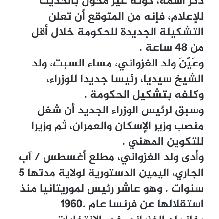
ﺫﻛﺮ ﺍﺳﻤﻪ، ﻛﻮﻧﻪ ﻏﻴﺮ ﻣﺨﻮﻝ ﺑﺎﻟﺤﺪﻳﺚ
ﻟﻺﻋﻼﻡ، ﻓﺈﻧﻪ ﻣﻦ ﺍﻟﻤﺘﻮﻗﻊ ﺃﻥ ﺗﻌﻠﻦ
ﺍﻟﺘﺸﻜﻴﻠﺔ ﺍﻟﺠﺪﻳﺪﺓ ﻟﻠﺤﻜﻮﻣﺔ ﺧﻼﻝ ﺃﻗﻞ
ﻣﻦ 48 ﺳﺎﻋﺔ .
ﻭﻋَﻴّﻦَ ﻭﻟﺪ ﺍﻟﻐﺰﻭﺍﻧﻲ، ﻣﺴﺎﺀ ﺍﻟﺴﺒﺖ، ﻭﻟﺪ
ﺍﻟﺸﻴﺦ ﺳﻴﺪﻳﺎ، ﺭﺋﻴﺴﺎ ﺟﺪﻳﺪﺍ ﻟﻠﻮﺯﺭﺍﺀ،
ﻭﻛﻠﻔﻪ ﺑﺘﺸﻜﻴﻞ ﺍﻟﺤﻜﻮﻣﺔ .
ﻭﺳﺒﻖ ﻟﺮﺋﻴﺲ ﺍﻟﻮﺯﺭﺍﺀ ﺍﻟﺠﺪﻳﺪ ﺃﻥ ﺷﻐﻞ
ﻣﻨﺼﺐ ﻭﺯﻳﺮ ﺍﻹﺳﻜﺎﻥ ﻭﺍﻟﻌﻤﺮﺍﻥ، ﺛﻢ ﻭﺯﻳﺮﺍ
ﻟﻠﺘﻜﻮﻳﻦ ﺍﻟﻤﻬﻨﻲ .
ﻭﺃﺩﻯ ﻭﻟﺪ ﺍﻟﻐﺰﻭﺍﻧﻲ، ﻣﻄﻠﻊ ﺃﻏﺴﻄﺲ / ﺁﺏ
ﺍﻟﺠﺎﺭﻱ، ﺍﻟﻴﻤﻴﻦ ﺍﻟﺪﺳﺘﻮﺭﻳﺔ ﻟﻮﻻﻳﺔ ﻣﺪﺗﻬﺎ 5
ﺳﻨﻮﺍﺕ . ﻭﻫﻮ ﻋﺎﺷﺮ ﺭﺋﻴﺲ ﻟﻤﻮﺭﻳﺘﺎﻧﻴﺎ ﻣﻨﺬ
ﺍﺳﺘﻘﻼﻟﻬﺎ ﻋﻦ ﻓﺮﻧﺴﺎ ﻋﺎﻡ .1960