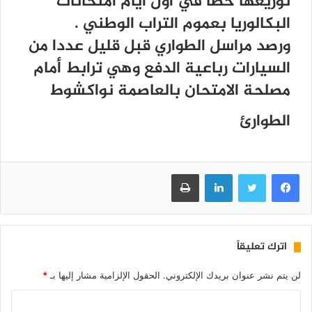
ﺗﻮﺯﻳﻌﻬﺎ ﺧﻄﺄ ﻓﻲ ﺃﻭﻝ ﺃﻳﺎﻡ ﺍﻣﺘﺤﺎﻧﺎﺕ
ﺍﻟﺒﻜﺎﻟﻮﺭﻳﺎ ﺑﻌﻤﻮﻡ ﺍﻟﺘﺮﺍﺏ ﺍﻟﻮﻃﻨﻲ .
ﻭﺭﺻﺪ ﻣﺮﺍﺳﻞ ﺍﻟﻄﻮﺍﺭﻱ ﻗﺒﻞ ﻗﻠﻴﻞ ﻋﺪﺩﺍ ﻣﻦ
ﺍﻟﺴﻴﺎﺭﺍﺕ ﺭﺑﺎﻋﻴﺔ ﺍﻟﺪﻓﻊ ﻭﻫﻲ ﺗﺮﺍﺑﻂ ﺃﻣﺎﻡ
ﻣﺼﻠﺤﺔ ﺍﻻﻣﺘﺤﺎﻥ ﺑﺎﻟﻌﺎﺻﻤﺔ ﻧﻮﺍﻛﺸﻮط
الطوارئ
فيسبوك
تويتر
لينكدإن
طباعة
اترك تعليقاً
لن يتم نشر عنوان بريدك الإلكتروني.
الحقول الإلزامية مشار إليها بـ
*