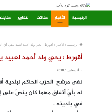
الرئيسية
الأخبار
مقالات
التقارير
مقابلا
الرئيسية
/
الأخبار
/
أقورط : يحي ولد أحمد لعبيد ينفي أيّ أت
أقورط : يحي ولد أحمد لعبيد ين
أغسطس 1, 2018
نفى مرشح الحزب الحاكم لبلدية أق
له بأيّ أتفاق مهما كان ينصّ على إ
في بلديته .