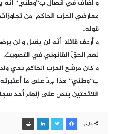
و أضاف في أتصال ب‘‘وطني‘‘ أنّه
معارضي الحزب الحاكم من تجاوزات ق
قوله.
و أردف قائلا أنّه لن يقبل و لن يرضى بأ
لهم الحقّ القانوني في التصويت.
و كان مرشح الحزب الحاكم يحي ولد
ب‘‘وطني‘‘ هذا يردّ على ما أعتبرت
اللائحتين ينصّ على إلغاء أحد سجلا
فيسبوك
تويتر
لينكدإن
طباعة
شاركها