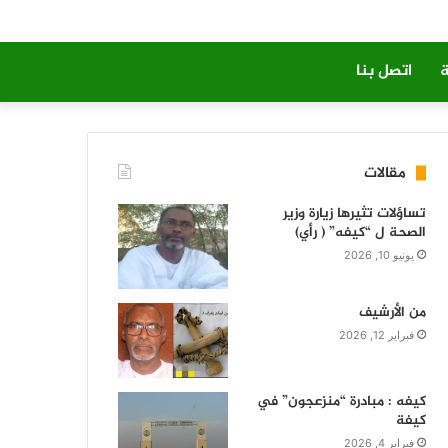
ة
اتصل بنا
مقالات
تساؤلات تثيرها زيارة وزير
الصحة ل “كيفه” ( رأي)
يونيو 10, 2026
من الأرشيف
فبراير 12, 2026
كيفه : مبادرة “منزعجون” في
كيفة
فبراير 4, 2026