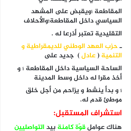
المقاطعة ؛ويقبض على المشهد
السياسي داخل المقاطعة؛والأحلاف
التقليدية تعتبر أذرعا له .
ـ
حزب العهد الوطني للديمقراطية و
التنمية
(
عادل
) جديد على
الساحة السياسية داخل المقاطعة ؛ و
أخذ مقرا له داخل وسط المدينة
؛ و بدأ ينشط و يزاحم من أجل خلق
موطئ قدم له.
استشراف المستقبل:
هناك عوامل
قوّة كامنة
بيد
التواصليين