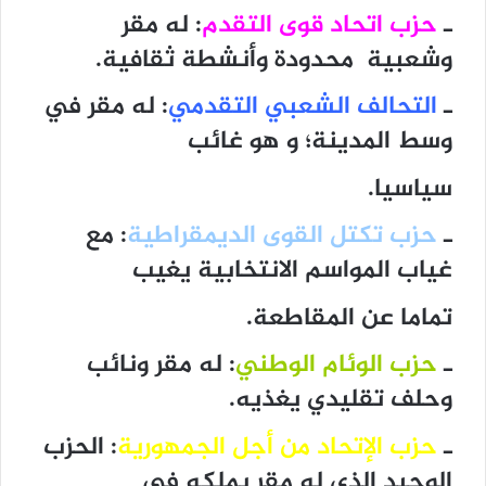
ـ
حزب اتحاد قوى التقدم
: له مقر
وشعبية محدودة وأنشطة ثقافية.
ـ
التحالف الشعبي التقدمي
: له مقر في
وسط المدينة؛ و هو غائب
سياسيا.
ـ
حزب تكتل القوى الديمقراطية
: مع
غياب المواسم الانتخابية يغيب
تماما عن المقاطعة.
ـ
حزب الوئام الوطني
: له مقر ونائب
وحلف تقليدي يغذيه.
ـ
حزب الإتحاد من أجل الجمهورية
: الحزب
الوحيد الذي له مقر يملكه في