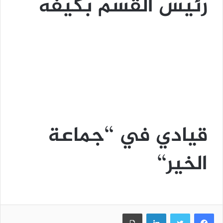
رئيس القسم بكيفه
قيادي في ‘‘جماعة
الخير‘‘
فيسبوك
تويتر
لينكدإن
طباعة