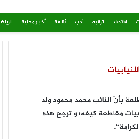
ت
اقتصاد
ترقيه
أدب
ثقافة
أخبار محلية
الرياض
لنيابيات
لعة بأنّ النائب محمد محمود ولد
يات مقاطعة كيفه؛ و ترجح هذه
كرامة‘‘.