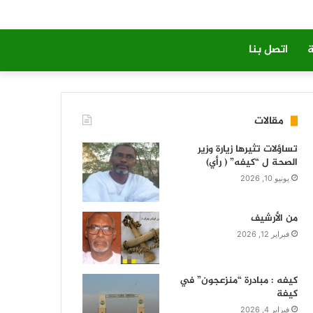
ة
اتصل بنا
مقالات
تساؤلات تثيرها زيارة وزير
الصحة ل “كيفه” ( رأي)
يونيو 10, 2026
من الأرشيف
فبراير 12, 2026
كيفه : مبادرة “منزعجون” في
كيفة
فبراير 4, 2026