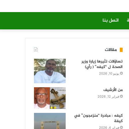
ة
اتصل بنا
مقالات
تساؤلات تثيرها زيارة وزير
الصحة ل “كيفه” ( رأي)
يونيو 10, 2026
من الأرشيف
فبراير 12, 2026
كيفه : مبادرة “منزعجون” في
كيفة
فبراير 4, 2026