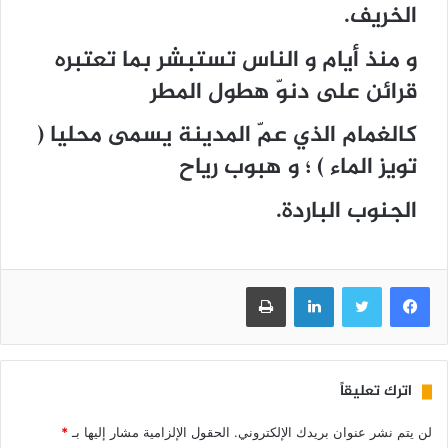
الخريف.
و منذ أيام و الناس تستبشر بما تعتبره
قرائن على دنوّ هطول المطر
كالغمام الذي عمّ المدينة يسمى محليا (
تويز الماء ) ؛ و هبوب رياح
الجنوب الباردة.
فيسبوك
تويتر
لينكدإن
طباعة
اترك تعليقاً
لن يتم نشر عنوان بريدك الإلكتروني.
الحقول الإلزامية مشار إليها بـ
*