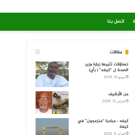
ة
اتصل بنا
مقالات
تساؤلات تثيرها زيارة وزير
الصحة ل “كيفه” ( رأي)
يونيو 10, 2026
من الأرشيف
فبراير 12, 2026
كيفه : مبادرة “منزعجون” في
كيفة
فبراير 4, 2026