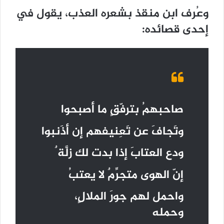
وعُرف ابن منقذ بشعره العذب، يقول في
إحدى قصائده:
صاحبهمُ بترفّقٍ ما أصبحوا
وتَجافَ عن تَعِنيفهم إن أذَنبوا
ودع العتابَ إذا بدت لك زلَّة ٌ
إنّ الهوى متجرِّمٌ لا يعتبُ
واحمل لهم جورَ الملالٍ،
وحمله