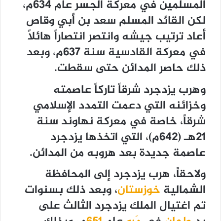
المسلمين في معركة الجسر عام 634م،
لكن القائد المسلم سعد بن أبي وقاص
أعاد ترتيب جيشه وانتصر انتصاراً هائلاً
في معركة القادسية سنة 637م، وبعد
ذلك حاصر المدائن حتى سقطت.
وهرب يزدجرد شرقاً تاركاً عاصمته
وخزائنه التي دعمت التمدد الإسلامي
شرقاً، خاصة في معركة نهاوند سنة
21هـ (642م)، التي اتخذها يزدجرد
عاصمة جديدة بعد هروبه من المدائن.
ولاحقاً، هرب يزدجرد إلى المحافظة
الشمالية
خوزستان
، وبعد ذلك بسنوات
تم اغتيال الملك يزدجرد الثالث على