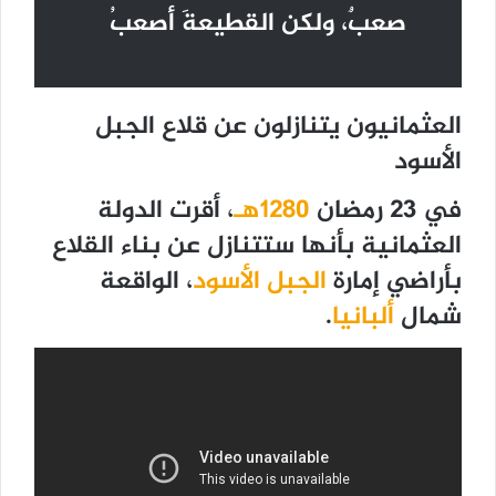
صعبٌ، ولكن القطيعةَ أصعبُ
العثمانيون يتنازلون عن قلاع الجبل
الأسود
في 23 رمضان
1280هـ
، أقرت الدولة
العثمانية بأنها ستتنازل عن بناء القلاع
بأراضي إمارة
الجبل الأسود
، الواقعة
شمال
ألبانيا
.