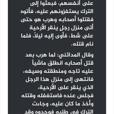
على أنفسهم، فبعثوا إلى
الترك يستفزونهم عليه، فأتوه
فقتلوا أصحابه وهرب هو حتى
أتى منزل رجلٍ ينقر الأرحية
على شط، فأوى إليه ليلاً، فلما
نام قتله.
وقال المدائني: لما هرب بعد
قتل أصحابه انطلق ماشياً
عليه تاجه ومنطقته وسيفه،
فانتهى إلى منزل هذا الرجل
الذي ينقر على الأرحية،
فجلس عنده فاستغفله وقتله
وأخذ ما كان عليه، وجاءت
الترك في طلبه فوجدوه وقد