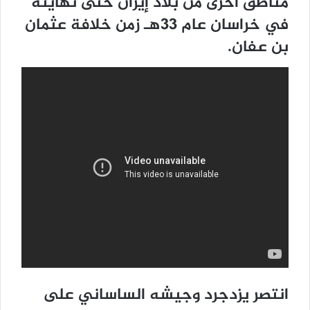
مناطق أخرى من بلاد إيران حتى نهايته
في خراسان عام 33هـ زمن خلافة عثمان
بن عفان.
انتصر يزدجرد وجيشه الساساني على