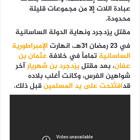
عبادة اللات إلا من مجموعات قليلة
محدودة.
مقتل يزدجرد ونهاية الدولة الساسانية
في 23 رمضان 31هـ، انهارت
الإمبراطورية
الساسانية
تماماً في خلافة
عثمان بن
عفان
، بعد مقتل
يزدجرد بن شهريار
آخر
شواهين الفرس، وكانت أغلب بلاده
قد
افتُتحت على يد المسلمين
قبل ذلك.