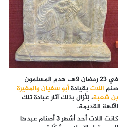
في 23 رمضان 9هـ، هدم المسلمون
صنم
اللات
بقيادة
أبو سفيان
والمغيرة
بن شعبة
، لِتُزال بذلك آثار عبادة تلك
الآلهة القديمة.
كانت اللات أحد أشهر 3 أصنام عبدها