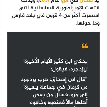
يد
طحان
في
مَرو
عام
651
م، وبذلك
انتهت الإمبراطورية الساسانية التي
استمرت أكثر من 4 قرون في بلاد فارس
وما حولها.
يحكي ابن كثير الأيام الأخيرة
ليزدجرد، فيقول:
“قال ابن إسحاق: هرب يزدجرد
من كرمان في جماعة يسيرة
إلى مَرو، فسأل من بعض
أهلها مالاً فمنعوه وخافوه