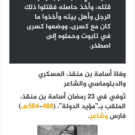
قتله، وأخذ حاصله فقتلوا ذلك
الرجل وأهل بيته وأخذوا ما
كان مع كسرى، ووضعوا كسرى
في تابوت وحملوه إلى
اصطخر.
وفاة أسامة بن منقذ، العسكري
والدبلوماسي والشاعر
تُوفي في 23 رمضان أسامة بن منقذ،
الملقب بـ”مؤيد الدولة”، (
488
–
584هـ
)
فارس
وشاعر
.