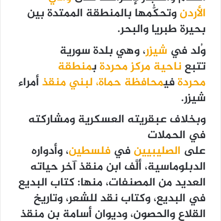
الأردن
وتحكُّمها بالمنطقة الممتدة بين
بحيرة طبريا والبحر.
وُلد في
شيزر
، وهي بلدة سورية
تتبع
ناحية مركز محردة
ب
منطقة
محردة
في
محافظة حماة
، لبني منقذ
أمراء
شيزر.
وبخلاف عبقريته العسكرية ومشاركته
في الحملات
على
الصليبيين
في
فلسطين
، وأدواره
الدبلوماسية، ألَّف ابن منقذ آخر حياته
العديد من المصنفات، منها: كتاب البديع
في البديع، وكتاب نقد للشعر، وتاريخ
القلاع والحصون، وديوان أسامة بن منقذ