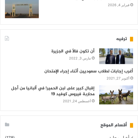
فبراير 4, 2026
ترفيه
أن تكون فالاً في الجزيرة
مارس 3, 2022
أغرب إجابات لطلاب سعوديين أثناء إجراء الإمتحان
أكتوبر 27, 2021
إقبال كبير على لبن الحمير! في ألبانيا من أجل
محاربة فيروس كوفيد 19
أغسطس 24, 2021
أقسام الموقع
أخبار محلية
(178)