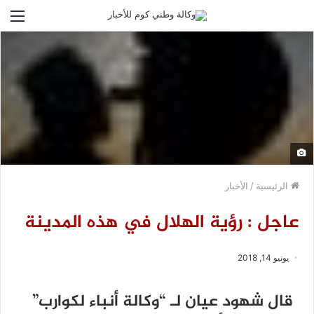
الق
الرئيسية
/
الأخبار
عاجل : رؤية الهلال في هذه المدينة
يونيو 14, 2018
قال شهود عيان لـ “وكالة أنباء لكوارب”