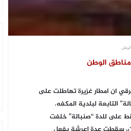
الوطن
مناطق الوطن
رقي ان امطار غزيرة تهاطلت على
” التابعة لبلدية المكفه.
اقط على للدة “صنبالة” خلفت
ن، سقطت عدة اعرشة بفعل