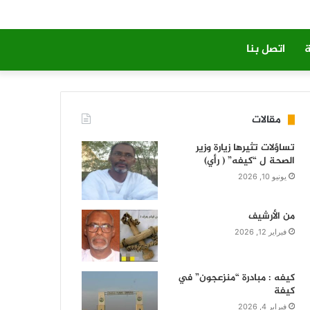
ة
اتصل بنا
مقالات
تساؤلات تثيرها زيارة وزير
الصحة ل “كيفه” ( رأي)
يونيو 10, 2026
من الأرشيف
فبراير 12, 2026
كيفه : مبادرة “منزعجون” في
كيفة
فبراير 4, 2026