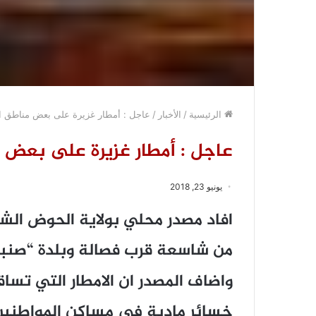
الرئيسية
/
الأخبار
/
عاجل : أمطار غزيرة على بعض مناطق 
عاجل : أمطار غزيرة على بعض 
يونيو 23, 2018
افاد مصدر محلي بولاية الحوض الش
من شاسعة قرب فصالة وبلدة “صنبالة
واضاف المصدر ان الامطار التي تس
خسائر مادية في مساكن المواطني