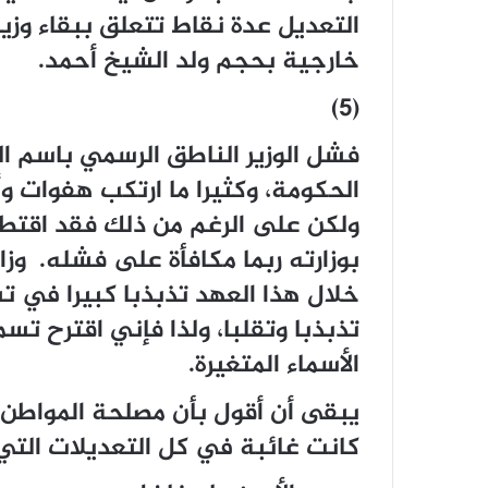
التعديل عدة نقاط تتعلق ببقاء وزير 
خارجية بحجم ولد الشيخ أحمد.
(5)
فشل الوزير الناطق الرسمي باسم ا
الحكومة، وكثيرا ما ارتكب هفوات و
ولكن على الرغم من ذلك فقد اقتطع 
بوزارته ربما مكافأة على فشله. وز
خلال هذا العهد تذبذبا كبيرا في تس
تذبذبا وتقلبا، ولذا فإني اقترح تسمي
الأسماء المتغيرة.
يبقى أن أقول بأن مصلحة المواطن ه
كانت غائبة في كل التعديلات التي