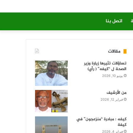
ة
اتصل بنا
مقالات
تساؤلات تثيرها زيارة وزير
الصحة ل “كيفه” ( رأي)
يونيو 10, 2026
من الأرشيف
فبراير 12, 2026
كيفه : مبادرة “منزعجون” في
كيفة
فبراير 4, 2026