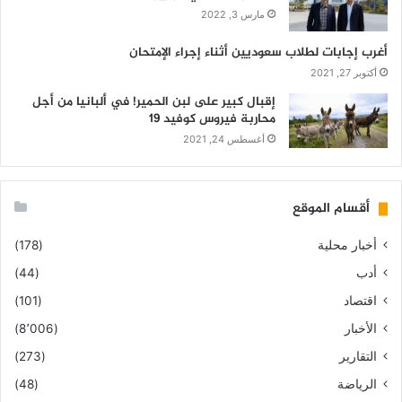
مارس 3, 2022
أغرب إجابات لطلاب سعوديين أثناء إجراء الإمتحان
أكتوبر 27, 2021
إقبال كبير على لبن الحمير! في ألبانيا من أجل
محاربة فيروس كوفيد 19
أغسطس 24, 2021
أقسام الموقع
أخبار محلية
(178)
أدب
(44)
اقتصاد
(101)
الأخبار
(8٬006)
التقارير
(273)
الرياضة
(48)