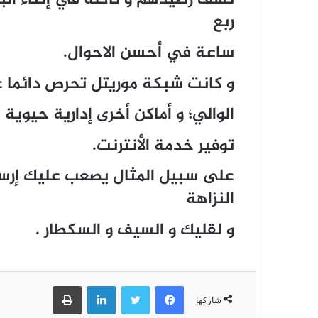
ربع
ساعة في أحسن الاحوال.
و كانت شبكة موريتل تحرص دائما ع
الوالي؛ و أماكن أخرى إدارية حيو
توفير خدمة الأنترنت.
على سبيل المثال يصعب عليك إرسا
النزاهة
و لقليك و السيف و السكطار .
فيسبوك
تويتر
لينكدإن
طباعة
شاركها