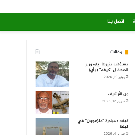
ة
اتصل بنا
مقالات
تساؤلات تثيرها زيارة وزير
الصحة ل “كيفه” ( رأي)
يونيو 10, 2026
من الأرشيف
فبراير 12, 2026
كيفه : مبادرة “منزعجون” في
كيفة
فبراير 4, 2026