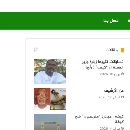
ة
اتصل بنا
مقالات
تساؤلات تثيرها زيارة وزير
الصحة ل “كيفه” ( رأي)
يونيو 10, 2026
من الأرشيف
فبراير 12, 2026
كيفه : مبادرة “منزعجون” في
كيفة
فبراير 4, 2026