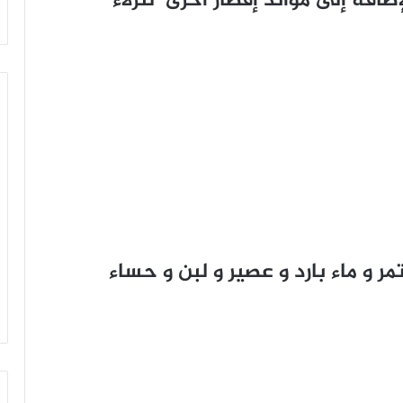
افة إلى موائد إفطار أخرى لنزلاء
مر و ماء بارد و عصير و لبن و حساء