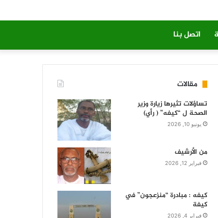
ة
اتصل بنا
مقالات
تساؤلات تثيرها زيارة وزير
الصحة ل “كيفه” ( رأي)
يونيو 10, 2026
من الأرشيف
فبراير 12, 2026
كيفه : مبادرة “منزعجون” في
كيفة
فبراير 4, 2026