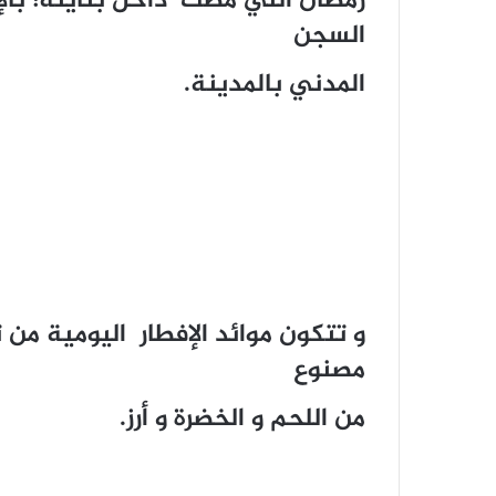
رمضان التي مضت داخل بنايته؛ بالإض
السجن
المدني بالمدينة.
و تتكون موائد الإفطار اليومية من ت
مصنوع
من اللحم و الخضرة و أرز.