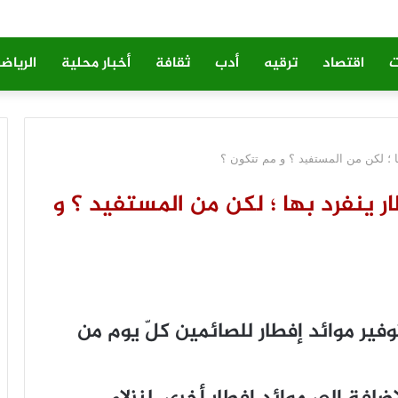
ت
اقتصاد
ترقيه
أدب
ثقافة
أخبار محلية
الرياض
ا ؛ لكن من المستفيد ؟ و مم تتكون ؟
 ينفرد بها ؛ لكن من المستفيد ؟ و
ر موائد إفطار للصائمين كلّ يوم من