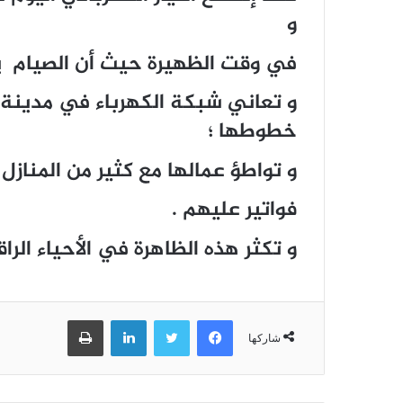
و
في وقت الظهيرة حيث أن الصيام 
و تعاني شبكة الكهرباء في مدينة
خطوطها ؛
و تواطؤ عمالها مع كثير من المنا
فواتير عليهم .
و تكثر هذه الظاهرة في الأحياء الر
فيسبوك
تويتر
لينكدإن
طباعة
شاركها