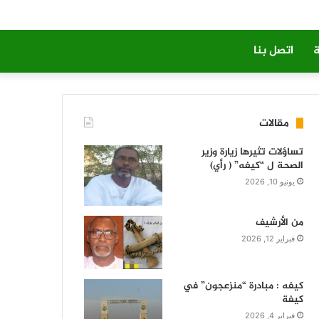
ة
اتصل بنا
مقالات
تساؤلات تثيرها زيارة وزير
الصحة ل “كيفه” ( رأي)
يونيو 10, 2026
من الأرشيف
فبراير 12, 2026
كيفه : مبادرة “منزعجون” في
كيفة
فبراير 4, 2026