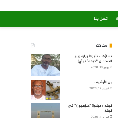
ة
اتصل بنا
مقالات
تساؤلات تثيرها زيارة وزير
الصحة ل “كيفه” ( رأي)
يونيو 10, 2026
من الأرشيف
فبراير 12, 2026
كيفه : مبادرة “منزعجون” في
كيفة
فبراير 4, 2026