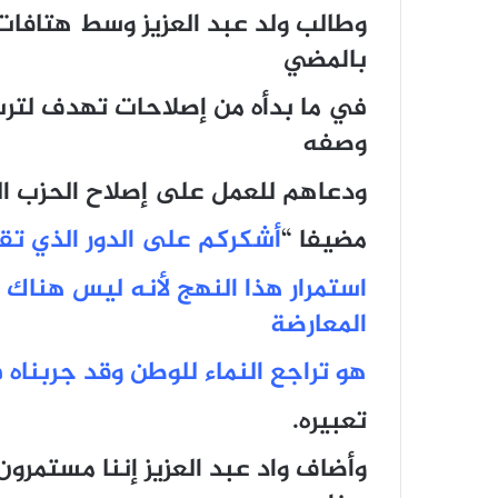
وطالب ولد عبد العزيز وسط هتافات
بالمضي
في ما بدأه من إصلاحات تهدف لتر
وصفه
ودعاهم للعمل على إصلاح الحزب ال
مضيفا “
أشكركم على الدور الذي تق
استمرار هذا النهج لأنه ليس هناك ب
المعارضة
هو تراجع النماء للوطن وقد جربناه
تعبيره.
وأضاف واد عبد العزيز إننا مستمر