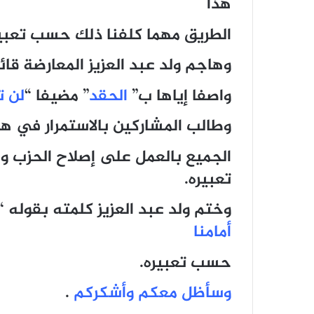
هذا
الطريق مهما كلفنا ذلك حسب تعبير
وهاجم ولد عبد العزيز المعارضة قا
واصفا إياها ب”
الحقد
” مضيفا “
لن ت
وطالب المشاركين بالاستمرار في ه
الجميع بالعمل على إصلاح الحزب واص
تعبيره.
وختم ولد عبد العزيز كلمته بقوله “
أمامنا
حسب تعبيره.
وسأظل معكم وأشكركم
.