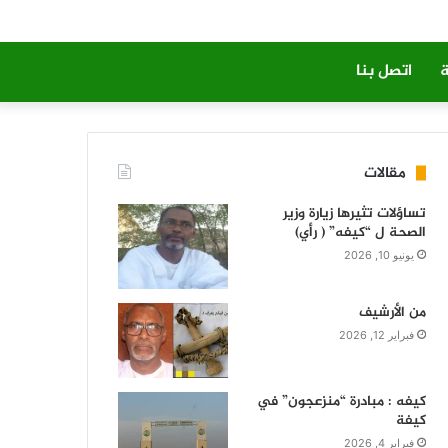
ة
اتصل بنا
مقالات
تساؤلات تثيرها زيارة وزير
الصحة ل “كيفه” ( رأي)
يونيو 10, 2026
من الأرشيف
فبراير 12, 2026
كيفه : مبادرة “منزعجون” في
كيفة
فبراير 4, 2026