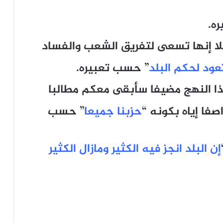
ه.
ئلا إنها تسعى لتفريق الشعب والفساد
عود لحكم البلد
” حسب تعبيره.
ذا النهج مضيفا سأبقى معكم مطالبا
فا إياه بكونه “
حزبنا جميعا
” حسب
إن البلد انجز فيه الكثير ومازال الكثير