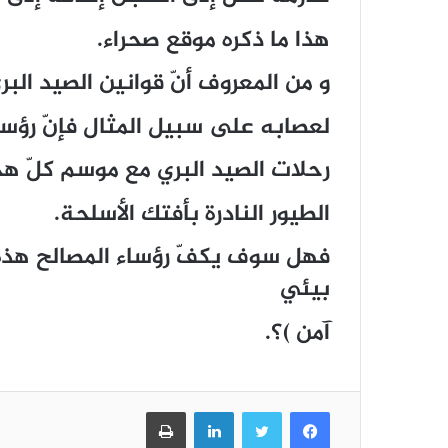
هذا ما ذكره موقع صحراء.
و من المعروف أنّ قوانين الصيد الب
لعصابه على سبيل المثال فإنّ رؤس
رحلات الصيد البري مع موسم كلّ هجر
الطيور النادرة بأفتك الأسلحة.
فهل سوف يكفّ رؤساء المصالح هذه 
بيئي
آمن )؟.
فيسبوك
تويتر
لينكدإن
طباعة