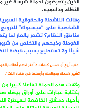
الذين يتعرضون لحملة شرسة غير م
النظام وداعميه.
وقالت الناشطة والحقوقية السور
الشخصية على “فيسبوك” للترويج 
مناطق النظام؟ تشعر بالعار لما يته
الغوطة وذبحهم والتخلص من شرورهم
شيئا ولا تستطيع بسبب قبضة النظا
اكتب أربع أو خمس كلمات لا أكثر لدعم أهلك بالغوط
تشير لاسمك وموقعك وأرسلها في فضاء النت”.
ولاقت هذه الحملة تفاعلا كبيرا من 
بكتابة عبارات على أوراق بيضاء ص
بأحياء دمشق الخاضعة لسيطرة الن