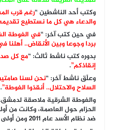
للمدينة العريقة للدلالة على المكان
وكتب أحد الناشطين “
رغم قرب المس
والدعاء هي كل ما نستطيع تقديمه 
في حين كتب آخر: “
في الغوطة الش
بردا وجوعا وبين الأنقاض.. أهلنا
بدوره كتب ناشط ثالث: “
مع كل صدى 
إنقاذكم”
.
وعلّق ناشط آخر: “
نحن لسنا صامتي
السلاح والاحتلال.. أنقذوا الغوطة”
.
والغوطة الشرقية ملاصقة لدمشق، 
الحزام حول العاصمة، وكانت من أول
ضد نظام الأسد عام 2011 ومن أولى المناطق الخارجة عن سيطرة قواته.