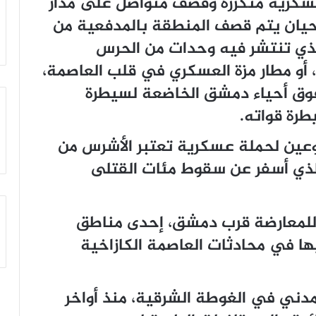
كرية متكررة وقصف متواصل على مدار
أحيان يتم قصف المنطقة بالمدفعية من
ي تنتشر فيه وحدات من الحرس
 أو مطار مزة العسكري في قلب العاصمة،
فوق أحياء دمشق الخاضعة لسيطرة
رة قواته.
وعين لحملة عسكرية تعتبر الأشرس من
الذي أسفر عن سقوط مئات القتلى
للمعارضة قرب دمشق، إحدى مناطق
يها في محادثات العاصمة الكازاخية
وات النظام نحو 400 ألف مدني في الغوطة الشرقية، منذ أواخر