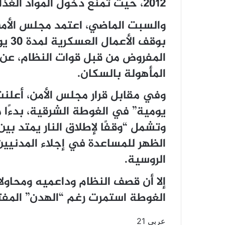
2012، حيث تمنع دخول المواد الغذائية والمستلزمات الطبية لهم.
بوقف
المفروض من قبل قوات النظام، عن 
المأهولة بالسكان.
وفي مقابل قرار مجلس الأمن، أعلنت
وتشمل “وقفًا لإطلاق النار يمتد بي
الظهر للمساعدة في إجلاء المدنيين
الروسية.
إلا أن قصف النظام وداعميه ومحا
الغوطة استمرت رغم “الهدن” المفت
عربي 21