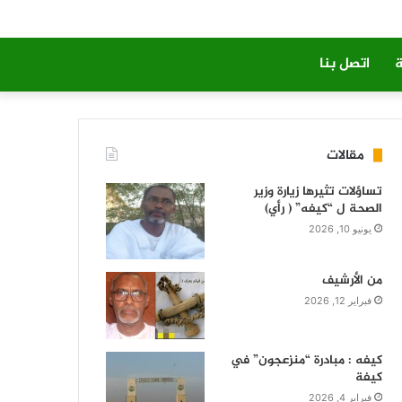
ة
اتصل بنا
مقالات
تساؤلات تثيرها زيارة وزير
الصحة ل “كيفه” ( رأي)
يونيو 10, 2026
من الأرشيف
فبراير 12, 2026
كيفه : مبادرة “منزعجون” في
كيفة
فبراير 4, 2026