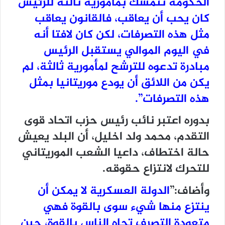
الحكومة تتمسك بمأمورية ثالثة للرئيس
كان يحب أن يعاقب، فالقانون يعاقب
مثل هذه التصرفات، لكن كان لافتا أنه
في اليوم الموالي يستقبل الرئيس
مبادرة تدعوه للترشح لمأمورية ثالثة، لم
يكن من اللائق أن يودع موريتانيا بمثل
هذه التصرفات”.
بدوره اعتبر نائب رئيس حزب اتحاد قوى
التقدم، محمد ولد اخليل، أن البلد يعيش
حالة اختطاف، داعيا الشعب الموريتاني
للتحرك لانتزاع حقوقه.
وأضاف:”
الدولة العسكرية لا يمكن أن
ينتزع منها شيء سوى بالقوة فهي
متعودة التصرف تجاه الناس بالقوة، حين