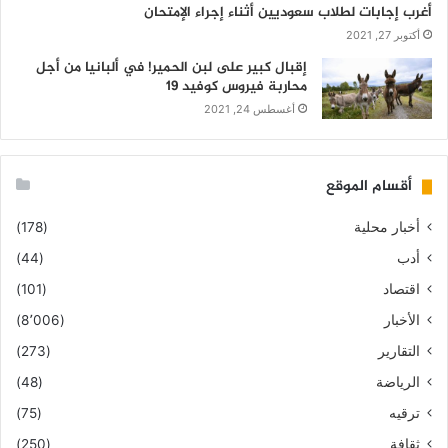
أغرب إجابات لطلاب سعوديين أثناء إجراء الإمتحان
أكتوبر 27, 2021
إقبال كبير على لبن الحمير! في ألبانيا من أجل
محاربة فيروس كوفيد 19
أغسطس 24, 2021
أقسام الموقع
أخبار محلية
(178)
أدب
(44)
اقتصاد
(101)
الأخبار
(8٬006)
التقارير
(273)
الرياضة
(48)
ترقيه
(75)
ثقافة
(250)