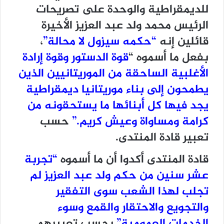
للديمقراطية والوحدة على تصريحات
الرئيس محمد ولد عبد العزيز الأخيرة
قائلين إنه
“حكمه سيزول لا محالة”
،
بفعل ما أسموه “
قوة الدستور وقوة إرادة
الأغلبية الساحقة من الموريتانيين الذين
يطمحون إلى بناء موريتانيا ديمقراطية
يجد فيها كل أبنائها ما يستحقونه من
كرامة ومساواة وعيش كريم.”
حسب
تعبير قادة المنتدى.
قادة المنتدى أكدوا أن ما أسموه
“تجربة
عشر سنين من حكم ولد عبد العزيز لم
تجلب لهذا الشعب سوى التفقير
والتجويع والاحتقار والقمع وسوء
الخدمات العمومية”
بحسب تعبيرهم