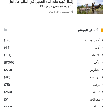
إقبال كبير على لبن الحمير! في ألبانيا من أجل
محاربة فيروس كوفيد 19
أغسطس 24, 2021
أقسام الموقع
أخبار محلية
(178)
أدب
(44)
اقتصاد
(101)
الأخبار
(8٬006)
التقارير
(273)
الرياضة
(48)
ترقيه
(75)
ثقافة
(250)
مقابلات
(51)
مقالات
(477)