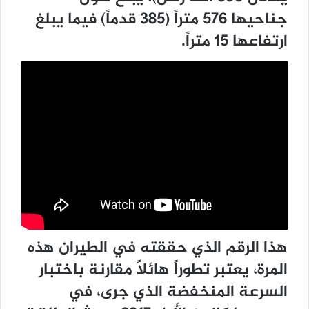
جناحيها 576 متراً (385 قدماً) فيما يبلغ
ارتفاعها 15 متراً.
هذا الرقم الذي حققته في الطيران هذه
المرة، يعتبر تطوراً هائلاً مقارنة باختبار
السرعة المنخفضة الذي جرى، في